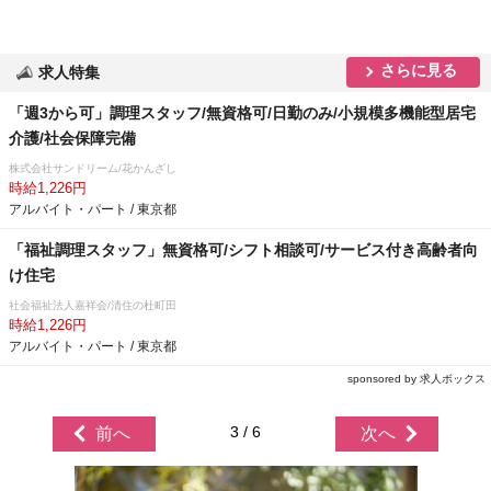
さらに見る
求人特集
「週3から可」調理スタッフ/無資格可/日勤のみ/小規模多機能型居宅
介護/社会保障完備
株式会社サンドリーム/花かんざし
時給1,226円
アルバイト・パート / 東京都
「福祉調理スタッフ」無資格可/シフト相談可/サービス付き高齢者向
け住宅
社会福祉法人嘉祥会/清住の杜町田
時給1,226円
アルバイト・パート / 東京都
sponsored by 求人ボックス
3 / 6
前へ
次へ