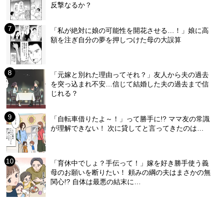
反撃なるか？
「私が絶対に娘の可能性を開花させる…！」娘に高
額を注ぎ自分の夢を押しつけた母の大誤算
「元嫁と別れた理由ってそれ？」友人から夫の過去
を突っ込まれ不安…信じて結婚した夫の過去まで信
じれる？
「自転車借りたよ～！」って勝手に!? ママ友の常識
が理解できない！ 次に貸してと言ってきたのは…
「育休中でしょ？手伝って！」嫁を好き勝手使う義
母のお願いを断りたい！ 頼みの綱の夫はまさかの無
関心!? 自体は最悪の結末に…