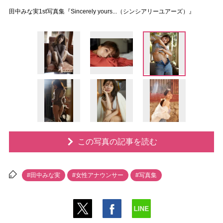
田中みな実1st写真集『Sincerely yours...（シンシアリーユアーズ）』
この写真の記事を読む
#田中みな実
#女性アナウンサー
#写真集