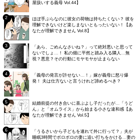
屋扱いする義母 Vol.44】
ほぼ手ぶらなのに彼女の荷物は持ちたくない？ 彼を
理解できないけど楽しまないともったいない！【あ
なたが理解できません Vol.8】
「あら、ごめんなさいね？」って絶対悪いと思って
ないでしょ…！ 私の畑に平然と踏み入る隣人…無
視？悪意？その行動にモヤモヤが止まらない
「義母の発言が許せない…！」嫁が義母に怒り爆
発！ 夫は仕方ないと言うけれど諦めるべき？
結婚前提の付き合いに喜ぶよし子だったが…「うど
ん」と「オムライス」から始まる小さな違和感【あ
なたが理解できません Vol.5】
「うるさいから子どもを連れて外に行って？」夫が
睡眠3時間でボロボロの妻に追い打ちをかける…妻の