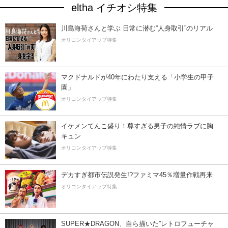
eltha イチオシ特集
川島海荷さんと学ぶ 日常に潜む“人身取引”のリアル
オリコンタイアップ特集
マクドナルドが40年にわたり支える「小学生の甲子
園」
オリコンタイアップ特集
イケメンてんこ盛り！尊すぎる男子の純情ラブに胸
キュン
オリコンタイアップ特集
デカすぎ都市伝説発生!?ファミマ45％増量作戦再来
オリコンタイアップ特集
SUPER★DRAGON、自ら描いた”レトロフューチャ