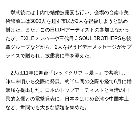
挙式後には市内で結婚披露宴も行い、会場の台南市美
術館前には3000人を超す市民が2人を祝福しようと詰め
掛けた。また、この日LDHアーティストの参加はなかっ
たが、EXILEメンバーや三代目 J SOUL BROTHERSら後
輩グループなどから、2人を祝うビデオメッセージがサプ
ライズで贈られ、披露宴に華を添えた。
2人は11年に舞台『レッドクリフ ～愛～』で共演し、
昨年末頃から交際に発展。約半年間の交際を経て6月に婚
姻届を提出した。日本のトップアーティストと台湾の国
民的女優との電撃発表に、日本をはじめ台湾や中国本土
など、世間でも大きな話題を集めた。