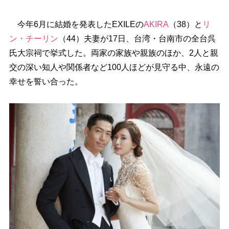
今年6月に結婚を発表したEXILEの
AKIRA
（38）と
リ
ン・チーリン
（44）夫妻が17日、台湾・台南市の全台呉
氏大宗祠で挙式した。両家の家族や親族のほか、2人と親
交の深い知人や関係者など100人ほどが見守る中、永遠の
幸せを誓い合った。