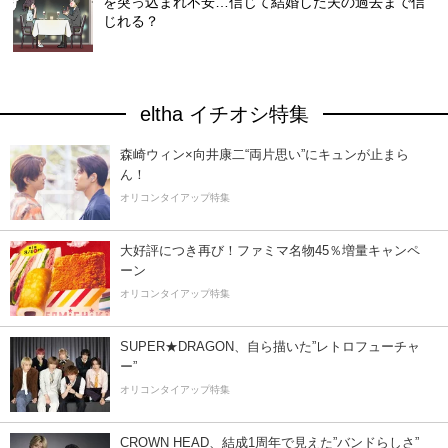
を突っ込まれ不安…信じて結婚した夫の過去まで信
じれる？
eltha イチオシ特集
森崎ウィン×向井康二“両片思い”にキュンが止まら
ん！
オリコンタイアップ特集
大好評につき再び！ファミマ名物45％増量キャンペ
ーン
オリコンタイアップ特集
SUPER★DRAGON、自ら描いた”レトロフューチャ
ー”
オリコンタイアップ特集
CROWN HEAD、結成1周年で見えた”バンドらしさ”