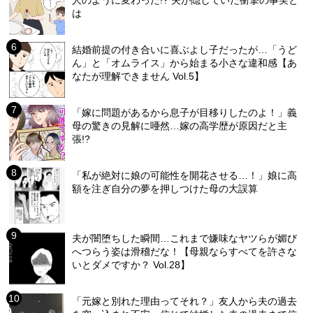
は
結婚前提の付き合いに喜ぶよし子だったが…「うど
ん」と「オムライス」から始まる小さな違和感【あ
なたが理解できません Vol.5】
「嫁に問題があるから息子が目移りしたのよ！」義
母の驚きの見解に唖然…嫁の高学歴が原因だと主
張!?
「私が絶対に娘の可能性を開花させる…！」娘に高
額を注ぎ自分の夢を押しつけた母の大誤算
夫が闇堕ちした瞬間…これまで嫌味なヤツらが媚び
へつらう姿は滑稽だな！【母親ならすべてを許さな
いとダメですか？ Vol.28】
「元嫁と別れた理由ってそれ？」友人から夫の過去