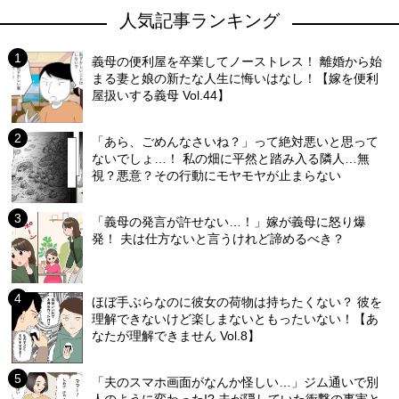
人気記事ランキング
義母の便利屋を卒業してノーストレス！ 離婚から始
まる妻と娘の新たな人生に悔いはなし！【嫁を便利
屋扱いする義母 Vol.44】
「あら、ごめんなさいね？」って絶対悪いと思って
ないでしょ…！ 私の畑に平然と踏み入る隣人…無
視？悪意？その行動にモヤモヤが止まらない
「義母の発言が許せない…！」嫁が義母に怒り爆
発！ 夫は仕方ないと言うけれど諦めるべき？
ほぼ手ぶらなのに彼女の荷物は持ちたくない？ 彼を
理解できないけど楽しまないともったいない！【あ
なたが理解できません Vol.8】
「夫のスマホ画面がなんか怪しい…」ジム通いで別
人のように変わった!? 夫が隠していた衝撃の事実と