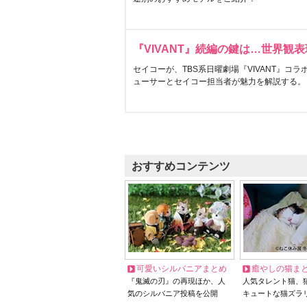
『VIVANT』続編の鍵は…世界観
セイコーが、TBS系日曜劇場『VIVANT』コ
ューサーとセイコー担当者が魅力を解説する。
おすすめコンテンツ
可愛いシルバニアまとめ
癒やしの猫ま
『鬼滅の刃』の再現ほか、人
人気タレント猫、
気のシルバニア投稿を公開
キュートな猫ズラ