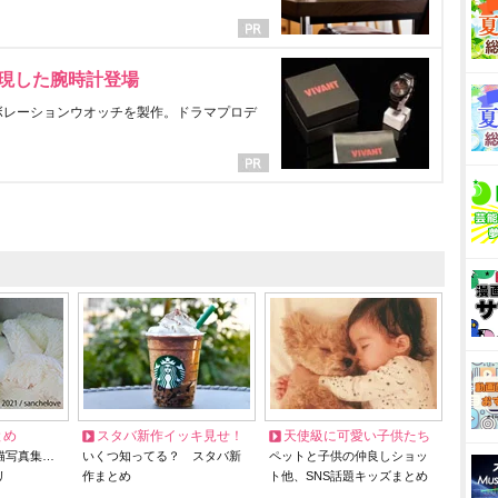
表現した腕時計登場
ラボレーションウオッチを製作。ドラマプロデ
とめ
スタバ新作イッキ見せ！
天使級に可愛い子供たち
猫写真集…
いくつ知ってる？ スタバ新
ペットと子供の仲良しショッ
リ
作まとめ
ト他、SNS話題キッズまとめ