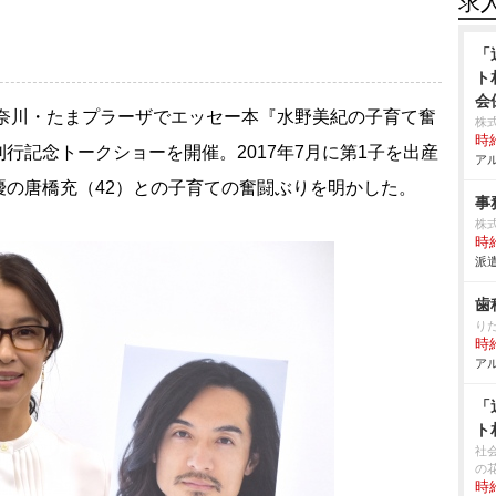
求
「
ト
会
神奈川・たまプラーザでエッセー本『水野美紀の子育て奮
株式
時給
行記念トークショーを開催。2017年7月に第1子を出産
アル
優の唐橋充（42）との子育ての奮闘ぶりを明かした。
事
株式
時給
派遣
歯
り
時給
アル
「
ト
社
の
時給