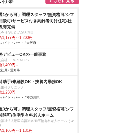
人特集
さらに見る
週1から可」調理スタッフ/無資格可/シフ
相談可/サービス付き高齢者向け住宅/社
保障完備
会社PAL GLAD/大乃里
1,177円～1,200円
バイト・パート / 大阪府
務デビューOKの一般事務
会社I・PARTNERS
1,400円～
社員 / 愛知県
科助手/未経験OK・扶養内勤務OK
た歯科クリニック
1,250円
バイト・パート / 神奈川県
週3から可」調理スタッフ/無資格可/シフ
相談可/住宅型有料老人ホーム
会福祉法人勤医協福祉会/勤医協有料老人ホーム うめ
花
1,105円～1,131円