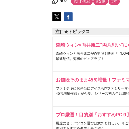
タグ
#水野美紀
#女優
#本
注目★トピックス
森崎ウィン×向井康二“両片思い”
森崎ウィンと向井康二がW主演！映画『（LOVE S
最速配信。究極のピュアラブ！
お値段そのまま45％増量！ファミ
ファミチキにお弁当にアイスも!?ファミリーマ
45％増量作戦」が今夏、シリーズ初の年2回開
プロ厳選！目的別「おすすめPC９
用途に合うパソコン選びは意外と難しい。そこ
途別のおすすめモデルをご紹介！