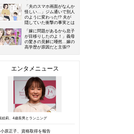
「夫のスマホ画面がなんか
怪しい…」ジム通いで別人
のように変わった!? 夫が
隠していた衝撃の事実とは
「嫁に問題があるから息子
が目移りしたのよ！」義母
の驚きの見解に唖然…嫁の
高学歴が原因だと主張!?
エンタメニュース
坂絵莉、4歳長男とランニング
小原正子、資格取得を報告