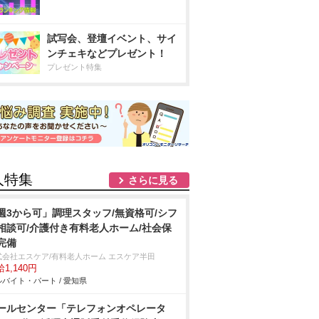
試写会、登壇イベント、サイ
ンチェキなどプレゼント！
プレゼント特集
人特集
さらに見る
週3から可」調理スタッフ/無資格可/シフ
相談可/介護付き有料老人ホーム/社会保
完備
式会社エスケア/有料老人ホーム エスケア半田
1,140円
バイト・パート / 愛知県
ールセンター「テレフォンオペレータ