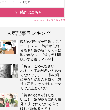
バイト・パート / 北海道
続きはこちら
sponsored by 求人ボックス
人気記事ランキング
義母の便利屋を卒業してノ
ーストレス！ 離婚から始
まる妻と娘の新たな人生に
悔いはなし！【嫁を便利屋
扱いする義母 Vol.44】
「あら、ごめんなさい
ね？」って絶対悪いと思っ
てないでしょ…！ 私の畑
に平然と踏み入る隣人…無
視？悪意？その行動にモヤ
モヤが止まらない
「義母の発言が許せな
い…！」嫁が義母に怒り爆
発！ 夫は仕方ないと言う
けれど諦めるべき？