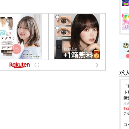
求
「
ト
障
株
時給
アル
コ