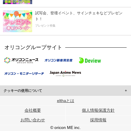
試写会、登壇イベント、サインチェキなどプレゼン
ト！
プレゼント特集
オリコングループサイト
クッキーの使用について
このサイトでは Cookie を使用して、ユーザーに合わせたコンテンツや広告の
elthaとは
表示、ソーシャル メディア機能の提供、広告の表示回数やクリック数の測定を
会社概要
個人情報保護方針
行っています。
また、ユーザーによるサイトの利用状況についても情報を収集し、ソーシャル
お問い合わせ
採用情報
メディアや広告配信、データ解析の各パートナーに提供しています。
各パートナーは、この情報とユーザーが各パートナーに提供した他の情報や、
© oricon ME inc.
ユーザーが各パートナーのサービスを使用したときに収集した他の情報を組み