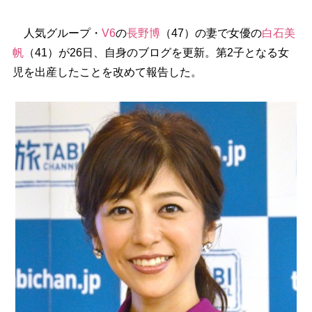
人気グループ・
V6
の
長野博
（47）の妻で女優の
白石美
帆
（41）が26日、自身のブログを更新。第2子となる女
児を出産したことを改めて報告した。