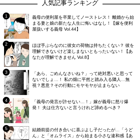
人気記事ランキング
義母の便利屋を卒業してノーストレス！ 離婚から始
まる妻と娘の新たな人生に悔いはなし！【嫁を便利
屋扱いする義母 Vol.44】
ほぼ手ぶらなのに彼女の荷物は持ちたくない？ 彼を
理解できないけど楽しまないともったいない！【あ
なたが理解できません Vol.8】
「あら、ごめんなさいね？」って絶対悪いと思って
ないでしょ…！ 私の畑に平然と踏み入る隣人…無
視？悪意？その行動にモヤモヤが止まらない
「義母の発言が許せない…！」嫁が義母に怒り爆
発！ 夫は仕方ないと言うけれど諦めるべき？
結婚前提の付き合いに喜ぶよし子だったが…「うど
ん」と「オムライス」から始まる小さな違和感【あ