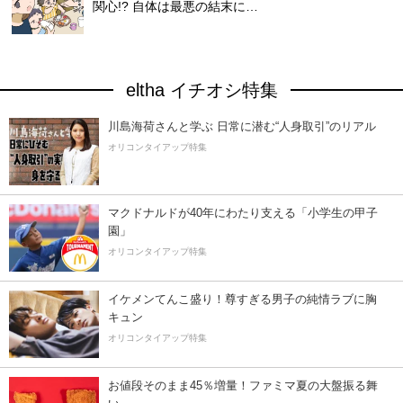
関心!? 自体は最悪の結末に…
eltha イチオシ特集
川島海荷さんと学ぶ 日常に潜む“人身取引”のリアル
オリコンタイアップ特集
マクドナルドが40年にわたり支える「小学生の甲子
園」
オリコンタイアップ特集
イケメンてんこ盛り！尊すぎる男子の純情ラブに胸
キュン
オリコンタイアップ特集
お値段そのまま45％増量！ファミマ夏の大盤振る舞