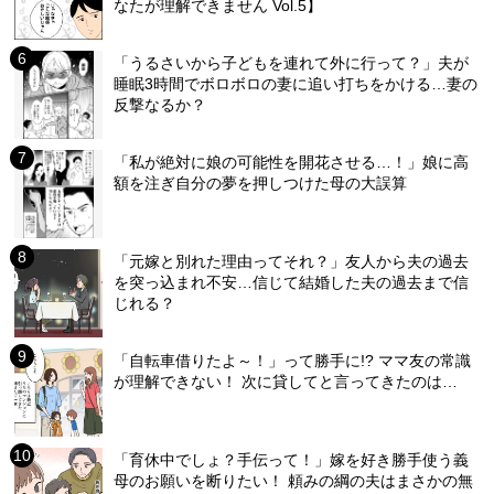
なたが理解できません Vol.5】
「うるさいから子どもを連れて外に行って？」夫が
睡眠3時間でボロボロの妻に追い打ちをかける…妻の
反撃なるか？
「私が絶対に娘の可能性を開花させる…！」娘に高
額を注ぎ自分の夢を押しつけた母の大誤算
「元嫁と別れた理由ってそれ？」友人から夫の過去
を突っ込まれ不安…信じて結婚した夫の過去まで信
じれる？
「自転車借りたよ～！」って勝手に!? ママ友の常識
が理解できない！ 次に貸してと言ってきたのは…
「育休中でしょ？手伝って！」嫁を好き勝手使う義
母のお願いを断りたい！ 頼みの綱の夫はまさかの無