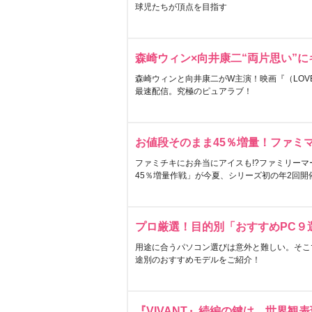
球児たちが頂点を目指す
森崎ウィン×向井康二“両片思い”
森崎ウィンと向井康二がW主演！映画『（LOVE S
最速配信。究極のピュアラブ！
お値段そのまま45％増量！ファミ
ファミチキにお弁当にアイスも!?ファミリーマ
45％増量作戦」が今夏、シリーズ初の年2回開
プロ厳選！目的別「おすすめPC９
用途に合うパソコン選びは意外と難しい。そこ
途別のおすすめモデルをご紹介！
『VIVANT』続編の鍵は…世界観