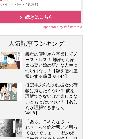
バイト・パート / 東京都
続きはこちら
sponsored by 求人ボックス
人気記事ランキング
義母の便利屋を卒業してノ
ーストレス！ 離婚から始
まる妻と娘の新たな人生に
悔いはなし！【嫁を便利屋
扱いする義母 Vol.44】
ほぼ手ぶらなのに彼女の荷
物は持ちたくない？ 彼を
理解できないけど楽しまな
いともったいない！【あな
たが理解できません
Vol.8】
「あら、ごめんなさい
ね？」って絶対悪いと思っ
てないでしょ…！ 私の畑
に平然と踏み入る隣人…無