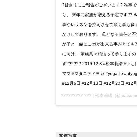
?皆さまにご報告がございます? 私事
り、 来年に家族が増える予定です??
事やレッスンを控えさせて頂く事も多
かけしております。 母となる責任と不
が子と一緒にヨガが出来る事がとても楽し
に向け、 家族共々頑張って参りますの
す?????? 2019.12.3 #松本莉緒 
ママ #マタニティヨガ #yogalife #atyoga
#12月6日 #12月13日 #12月20日 #12
????????? ??? | 松本莉緒 |
(@matsu
関連写真