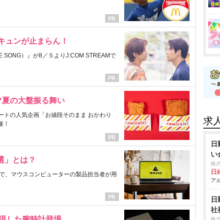
にキュンが止まらん！
ONG）』が8／５よりJ:COM STREAMで
マ夏の大盤振る舞い
ートの人気企画「お値段そのまま おかわり
求
催！
日
い
選」とは？
株
日給
で、マウスコンピューターの製品担当者が用
アル
日
社
表現した腕時計登場
株