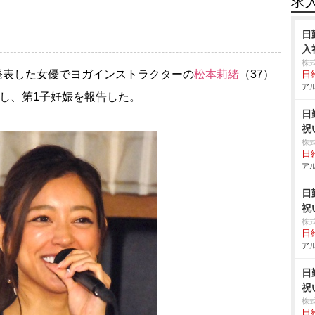
求
日
入
株
を発表した女優でヨガインストラクターの
松本莉緒
（37）
日給
アル
し、第1子妊娠を報告した。
日
祝
株
日給
アル
日
祝
株
日給
アル
日
祝
株
日給