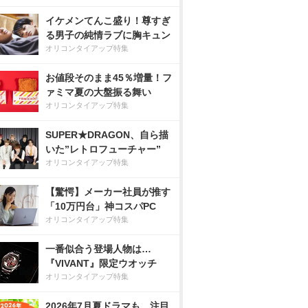
イケメンてんこ盛り！尊すぎ
る男子の純情ラブに胸キュン
オリコンタイアップ特集
お値段そのまま45％増量！フ
ァミマ夏の大盤振る舞い
オリコンタイアップ特集
SUPER★DRAGON、自ら描
いた”レトロフューチャー”
オリコンタイアップ特集
【驚愕】メーカー社員が推す
「10万円台」神コスパPC
オリコンタイアップ特集
一番似合う登場人物は…
『VIVANT』限定ウオッチ
オリコンタイアップ特集
2026年7月夏ドラマも、注目