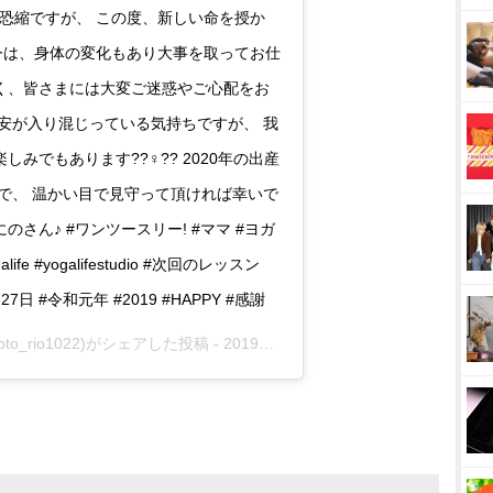
で恐縮ですが、 この度、新しい命を授か
 今は、身体の変化もあり大事を取ってお仕
く、皆さまには大変ご迷惑やご心配をお
安が入り混じっている気持ちですが、 我
みでもあります??♀?? 2020年の出産
で、 温かい目で見守って頂ければ幸いで
#いちにのさん♪ #ワンツースリー! #ママ #ヨガ
life #yogalifestudio #次回のレッスン
月27日 #令和元年 #2019 #HAPPY #感謝
moto_rio1022)がシェアした投稿 -
2019年12月月2日午後10時12分PST