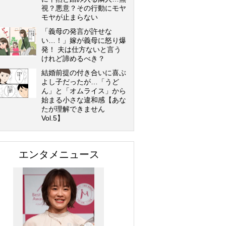
視？悪意？その行動にモヤ
モヤが止まらない
「義母の発言が許せな
い…！」嫁が義母に怒り爆
発！ 夫は仕方ないと言う
けれど諦めるべき？
結婚前提の付き合いに喜ぶ
よし子だったが…「うど
ん」と「オムライス」から
始まる小さな違和感【あな
たが理解できません
Vol.5】
エンタメニュース