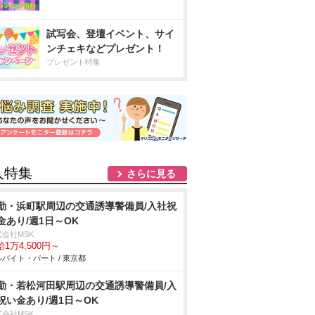
試写会、登壇イベント、サイ
ンチェキなどプレゼント！
プレゼント特集
人特集
さらに見る
勤・浜町駅周辺の交通誘導警備員/入社祝
金あり/週1日～OK
式会社MSK
1万4,500円～
バイト・パート / 東京都
勤・若松河田駅周辺の交通誘導警備員/入
祝い金あり/週1日～OK
式会社MSK