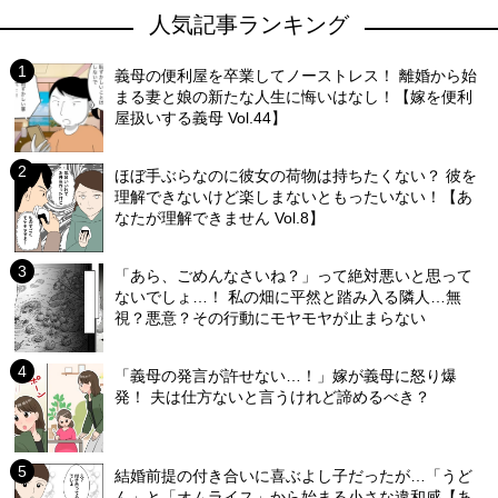
人気記事ランキング
義母の便利屋を卒業してノーストレス！ 離婚から始
まる妻と娘の新たな人生に悔いはなし！【嫁を便利
屋扱いする義母 Vol.44】
ほぼ手ぶらなのに彼女の荷物は持ちたくない？ 彼を
理解できないけど楽しまないともったいない！【あ
なたが理解できません Vol.8】
「あら、ごめんなさいね？」って絶対悪いと思って
ないでしょ…！ 私の畑に平然と踏み入る隣人…無
視？悪意？その行動にモヤモヤが止まらない
「義母の発言が許せない…！」嫁が義母に怒り爆
発！ 夫は仕方ないと言うけれど諦めるべき？
結婚前提の付き合いに喜ぶよし子だったが…「うど
ん」と「オムライス」から始まる小さな違和感【あ