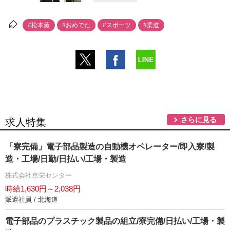
#松本薫
#おめでた
#スポーツ
#柔道
さらに見る
求人特集
「寮完備」電子部品製造の自動機オペレーター/即入寮/製
造・工場/日勤/日払い/工場・製造
株式会社京栄センター
時給1,630円～2,038円
派遣社員 / 北海道
電子部品のプラスチック製品の組立/寮完備/日払い/工場・製