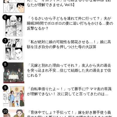
なたが理解できません Vol.5】
「うるさいから子どもを連れて外に行って？」夫が
睡眠3時間でボロボロの妻に追い打ちをかける…妻の
反撃なるか？
「私が絶対に娘の可能性を開花させる…！」娘に高
額を注ぎ自分の夢を押しつけた母の大誤算
「元嫁と別れた理由ってそれ？」友人から夫の過去
を突っ込まれ不安…信じて結婚した夫の過去まで信
じれる？
「自転車借りたよ～！」って勝手に!? ママ友の常識
が理解できない！ 次に貸してと言ってきたのは…
「育休中でしょ？手伝って！」嫁を好き勝手使う義