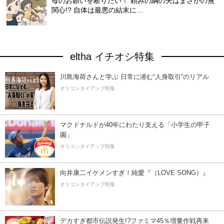
母のお願いを断りたい！ 頼みの綱の夫はまさかの無
関心!? 自体は最悪の結末に…
eltha イチオシ特集
川島海荷さんと学ぶ 日常に潜む“人身取引”のリアル
オリコンタイアップ特集
マクドナルドが40年にわたり支える「小学生の甲子
園」
オリコンタイアップ特集
向井康二イケメンすぎ！純愛『（LOVE SONG）』
オリコンタイアップ特集
デカすぎ都市伝説発生!?ファミマ45％増量作戦再来