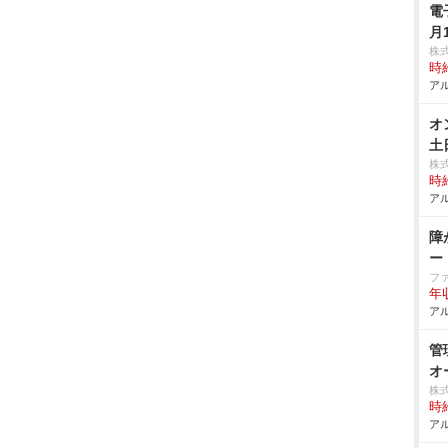
電
月
株
時給
アル
オ
土
株
時給
アル
障
ー
フ
年
アル
管
オ
株
時給
アル