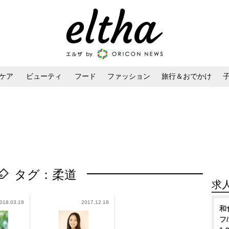
ケア
ビューティ
フード
ファッション
旅行＆おでかけ
ンケア
ダイエット・ボディケア
ヘアスタイル・ヘアアレンジ
タグ：柔道
求
018.03.19
2017.12.18
和
フ