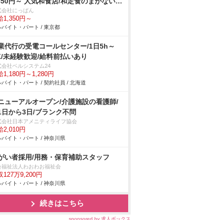
,350円～ 人気和食店/和定食のまかないア
式会社にっぱん
1,350円～
バイト・パート / 東京都
業代行の受電コールセンター/1日5h～
K/未経験歓迎/給料前払いあり
式会社ベルシステム24
1,180円～1,280円
バイト・パート / 契約社員 / 北海道
ニューアルオープン/介護施設の看護師/
1日から3日/ブランク不問
式会社日本アメニティライフ協会
2,010円
バイト・パート / 神奈川県
がい者採用/用務・保育補助スタッフ
会福祉法人わおわお福祉会
127万9,200円
バイト・パート / 神奈川県
続きはこちら
sponsored by 求人ボックス