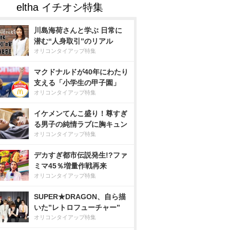
川島海荷さんと学ぶ 日常に
潜む“人身取引”のリアル
オリコンタイアップ特集
マクドナルドが40年にわたり
支える「小学生の甲子園」
オリコンタイアップ特集
イケメンてんこ盛り！尊すぎ
る男子の純情ラブに胸キュン
オリコンタイアップ特集
デカすぎ都市伝説発生!?ファ
ミマ45％増量作戦再来
オリコンタイアップ特集
SUPER★DRAGON、自ら描
いた”レトロフューチャー”
オリコンタイアップ特集