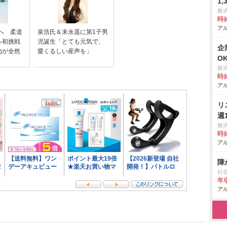
1
リ
株
時給
アル
”へ 柔道
泉浩氏＆末永遥に第1子男
ル初挑戦
児誕生「とても元気で、
企
肉が全然
愛くるしい産声を」
O
株
時給
アル
リ
週
株
時給
アル
障
社
年収
アル