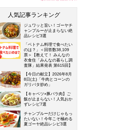
人気記事ランキング
ジュワッと旨い！ゴーヤチ
ャンプルーが止まらない絶
品レシピ3選
「ベトナム料理で食べたい
のは？」＜回答数38,109
票＞【教えて！ みんなの
衣食住「みんなの暮らし調
査隊」結果発表 第615回】
【今日の献立】2026年8月
8日(土)「牛肉とコーンの
ガリバタ炒め」
【キャベツ×豚バラ肉】ご
飯が止まらない！人気おか
ずレシピ7選
チャンプルーだけじゃもっ
たいない！今年こそ極める
夏ゴーヤ絶品レシピ3選