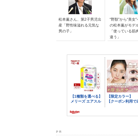
松本薫さん、第2子男児出
“野獣”から“美女
産「野性味溢れる元気な
の松本薫がモデ
男の子」
「使っている筋
違う」
P R