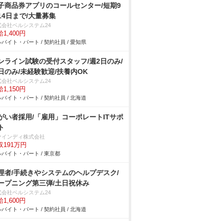
子商品券アプリのコールセンター/短期9
14日まで/大量募集
式会社ベルシステム24
1,400円
バイト・パート / 契約社員 / 愛知県
ンライン試験の受付スタッフ/週2日のみ/
日のみ/未経験歓迎/扶養内OK
式会社ベルシステム24
1,150円
バイト・パート / 契約社員 / 北海道
がい者採用/「雇用」コーポレートITサポ
ト
ァインディ株式会社
収191万円
バイト・パート / 東京都
理者/手続きやシステムのヘルプデスク/
ープニング第三弾/土日祝休み
式会社ベルシステム24
1,600円
バイト・パート / 契約社員 / 北海道