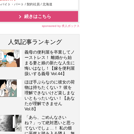
バイト・パート / 契約社員 / 北海道
続きはこちら
sponsored by 求人ボックス
人気記事ランキング
義母の便利屋を卒業してノ
ーストレス！ 離婚から始
まる妻と娘の新たな人生に
悔いはなし！【嫁を便利屋
扱いする義母 Vol.44】
ほぼ手ぶらなのに彼女の荷
物は持ちたくない？ 彼を
理解できないけど楽しまな
いともったいない！【あな
たが理解できません
Vol.8】
「あら、ごめんなさい
ね？」って絶対悪いと思っ
てないでしょ…！ 私の畑
に平然と踏み入る隣人…無