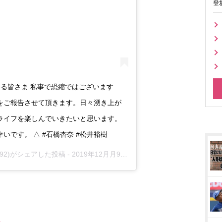
登
いる皆さま 私事で恐縮ではございます
をご報告させて頂きます。日々湧き上が
ライフを楽しんでいきたいと思います。
です。 △ #石橋杏奈 #松井裕樹
bs_92)がシェアした投稿 -
2019年12月月9日午後10時24分PST