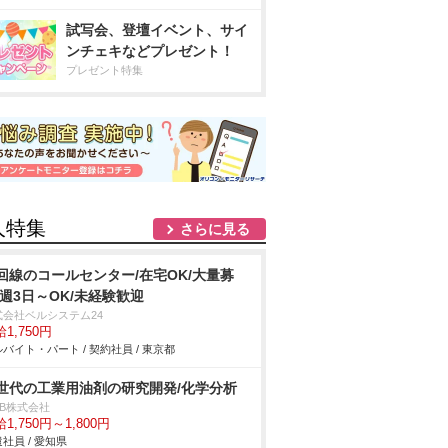
試写会、登壇イベント、サイ
ンチェキなどプレゼント！
プレゼント特集
人特集
さらに見る
回線のコールセンター/在宅OK/大量募
/週3日～OK/未経験歓迎
式会社ベルシステム24
1,750円
バイト・パート / 契約社員 / 東京都
世代の工業用油剤の研究開発/化学分析
DB株式会社
1,750円～1,800円
社員 / 愛知県