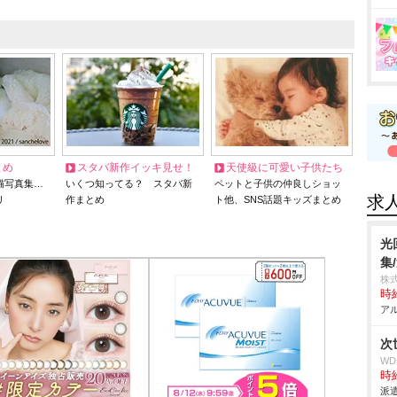
とめ
スタバ新作イッキ見せ！
天使級に可愛い子供たち
猫写真集…
いくつ知ってる？ スタバ新
ペットと子供の仲良しショッ
求
リ
作まとめ
ト他、SNS話題キッズまとめ
光
集
株
時給
アル
次
W
時給
派遣