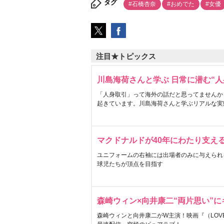
タグ
#石橋杏奈
#おめでた
#女優
注目★トピックス
川島海荷さんと学ぶ 日常に潜む“人
「人身取引」って海外の話だと思ってませんか
起きています。川島海荷さんと学ぶリアルな実
マクドナルドが40年にわたり支え
ユニフォームの右袖には出場者のみに与えられ
球児たちが頂点を目指す
森崎ウィン×向井康二“両片思い”
森崎ウィンと向井康二がW主演！映画『（LOVE S