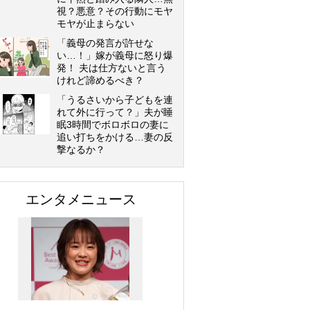
視？悪意？その行動にモヤ
モヤが止まらない
「義母の発言が許せな
い…！」嫁が義母に怒り爆
発！ 夫は仕方ないと言う
けれど諦めるべき？
「うるさいから子どもを連
れて外に行って？」夫が睡
眠3時間でボロボロの妻に
追い打ちをかける…妻の反
撃なるか？
エンタメニュース