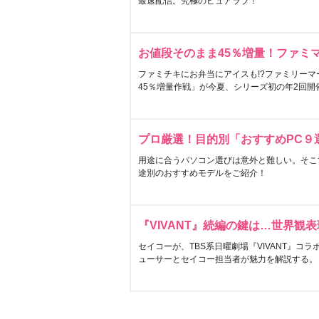
最速配信。究極のピュアラブ！
お値段そのまま45％増量！ファミ
ファミチキにお弁当にアイスも!?ファミリーマ
45％増量作戦」が今夏、シリーズ初の年2回開
プロ厳選！目的別「おすすめPC９
用途に合うパソコン選びは意外と難しい。そこ
途別のおすすめモデルをご紹介！
『VIVANT』続編の鍵は…世界観
セイコーが、TBS系日曜劇場『VIVANT』コ
ューサーとセイコー担当者が魅力を解説する。