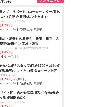
人特集
さらに見る
康アプリサポートのコールセンター/週休
日OK/8月開始/日祝休み/夕方まで
式会社ベルシステム24
1,700円
バイト・パート / 契約社員 / 東京都
用品・消費財の型替え・検査・組立・入
/寮完備/日払い/工場・製造
Tエージェント株式会社AGT南関東第二CU
1,450円
社員 / 神奈川県
子タバコPRスタッフ/時給1700円以上/短
間勤務可/シフト自由/副業Wワーク歓迎
HAERA株式会社
1,700円～2,000円
バイト・パート / 業務委託 / 東京都
Cサイト問い合わせ窓口/電話少なめ/未経
歓迎/即日開始OK
式会社ベルシステム24
1,250円