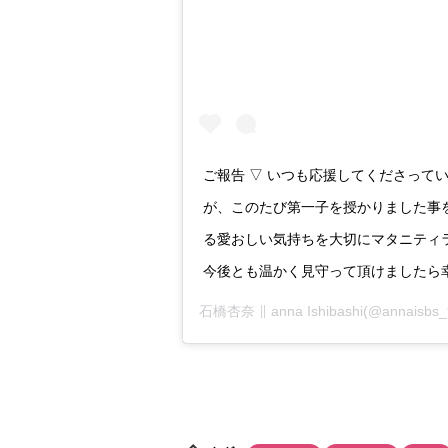
ご報告 ▽ いつも応援してくださって
が、このたび第一子を授かりました事
る愛おしい気持ちを大切にマタニティ
今後とも温かく見守って頂けましたら幸い
石橋杏奈 ∥ anna Ishibashi
(@annais