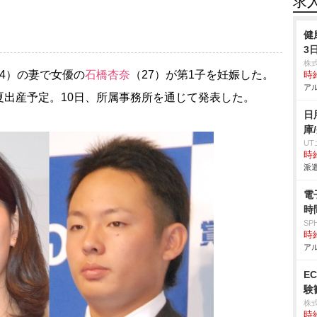
求
健
3
株
4）の妻で女優の
石橋杏奈
（27）が第1子を妊娠した。
時給
アル
夏出産予定。10日、所属事務所を通じて発表した。
日
庫
U
時給
派遣
電
時
SP
時給
アル
E
験
株
時給