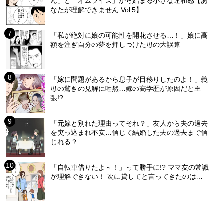
ん」と「オムライス」から始まる小さな違和感【あ
なたが理解できません Vol.5】
「私が絶対に娘の可能性を開花させる…！」娘に高
額を注ぎ自分の夢を押しつけた母の大誤算
「嫁に問題があるから息子が目移りしたのよ！」義
母の驚きの見解に唖然…嫁の高学歴が原因だと主
張!?
「元嫁と別れた理由ってそれ？」友人から夫の過去
を突っ込まれ不安…信じて結婚した夫の過去まで信
じれる？
「自転車借りたよ～！」って勝手に!? ママ友の常識
が理解できない！ 次に貸してと言ってきたのは…