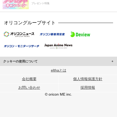
プレゼント特集
オリコングループサイト
クッキーの使用について
このサイトでは Cookie を使用して、ユーザーに合わせたコンテンツや広告の
elthaとは
表示、ソーシャル メディア機能の提供、広告の表示回数やクリック数の測定を
会社概要
個人情報保護方針
行っています。
また、ユーザーによるサイトの利用状況についても情報を収集し、ソーシャル
お問い合わせ
採用情報
メディアや広告配信、データ解析の各パートナーに提供しています。
各パートナーは、この情報とユーザーが各パートナーに提供した他の情報や、
© oricon ME inc.
ユーザーが各パートナーのサービスを使用したときに収集した他の情報を組み
合わせて使用することがあります。