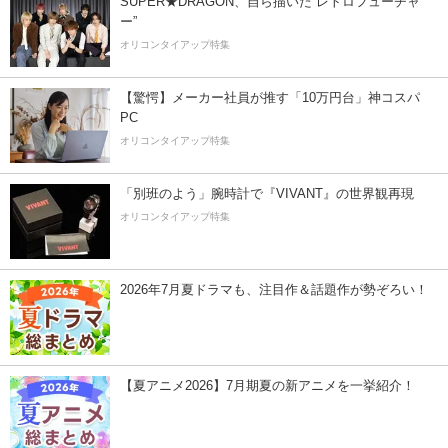
SUPER★DRAGON、自ら描いた”レトロフューチャ
ー”
オリコンタイアップ特集
【驚愕】メーカー社員が推す「10万円台」神コスパ
PC
オリコンタイアップ特集
「別班のよう」腕時計で『VIVANT』の世界観再現
オリコンタイアップ特集
2026年7月夏ドラマも、注目作＆話題作が勢ぞろい！
【夏アニメ2026】7月期夏の新アニメを一挙紹介！