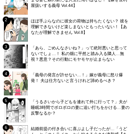
屋扱いする義母 Vol.44】
ほぼ手ぶらなのに彼女の荷物は持ちたくない？ 彼を
理解できないけど楽しまないともったいない！【あ
なたが理解できません Vol.8】
「あら、ごめんなさいね？」って絶対悪いと思って
ないでしょ…！ 私の畑に平然と踏み入る隣人…無
視？悪意？その行動にモヤモヤが止まらない
「義母の発言が許せない…！」嫁が義母に怒り爆
発！ 夫は仕方ないと言うけれど諦めるべき？
「うるさいから子どもを連れて外に行って？」夫が
睡眠3時間でボロボロの妻に追い打ちをかける…妻の
反撃なるか？
結婚前提の付き合いに喜ぶよし子だったが…「うど