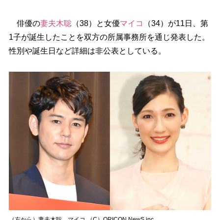
俳優の
妻夫木聡
（38）と女優
マイコ
（34）が11日、第
1子が誕生したことを双方の所属事務所を通じ発表した。
性別や誕生日など詳細は非公表としている。
（左から）妻夫木聡、マイコ （C）ORICON NewS inc.