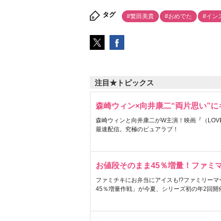
タグ
#繁田美貴
#おめでた
#イン
注目★トピックス
森崎ウィン×向井康二“両片思い”
森崎ウィンと向井康二がW主演！映画『（LOVE S
最速配信。究極のピュアラブ！
お値段そのまま45％増量！ファミ
ファミチキにお弁当にアイスも!?ファミリーマ
45％増量作戦」が今夏、シリーズ初の年2回開