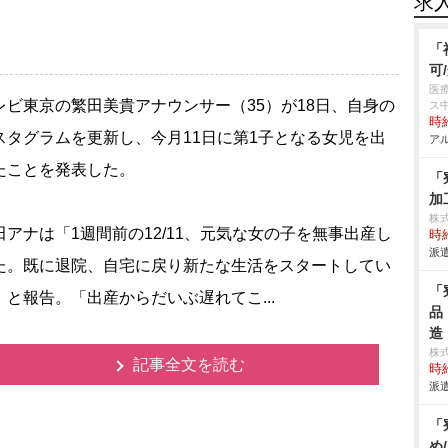
求
「
可
医
ビ東京の繁田美貴アナウンサー（35）が18日、自身の
ス
時給
スタグラムを更新し、今月11日に第1子となる女児を出
アル
たことを発表した。
「
加
株
アナは「1週間前の12/11、元気な女の子を無事出産し
時給
派遣
た。既に退院、自宅に戻り新たな生活をスタートしてい
「
」と報告。「出産からだいぶ遅れてこ...
品
造
株
記事全文を読む
時給
派遣
「
め