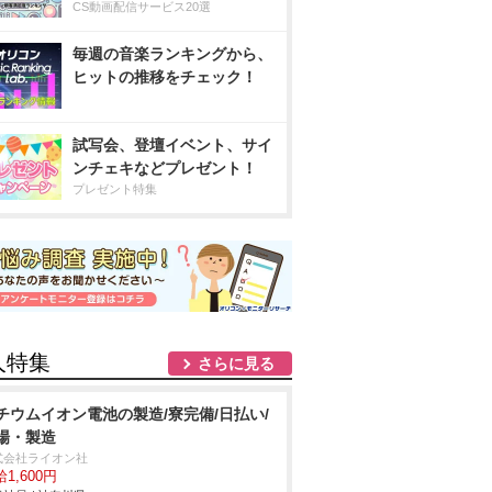
CS動画配信サービス20選
毎週の音楽ランキングから、
ヒットの推移をチェック！
試写会、登壇イベント、サイ
ンチェキなどプレゼント！
プレゼント特集
人特集
さらに見る
チウムイオン電池の製造/寮完備/日払い/
場・製造
式会社ライオン社
1,600円