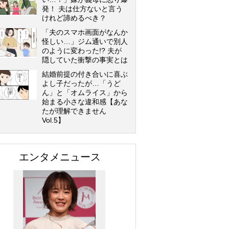
発！ 夫は仕方ないと言う
けれど諦めるべき？
「夫のスマホ画面がなんか
怪しい…」ジム通いで別人
のように変わった!? 夫が
隠していた衝撃の事実とは
結婚前提の付き合いに喜ぶ
よし子だったが…「うど
ん」と「オムライス」から
始まる小さな違和感【あな
たが理解できません
Vol.5】
エンタメニュース