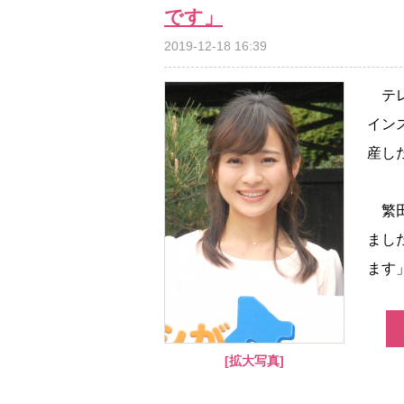
です」
2019-12-18 16:39
テレ
イン
産し
繁田
まし
ます
[拡大写真]