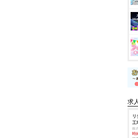
求
リ
工
株
時給