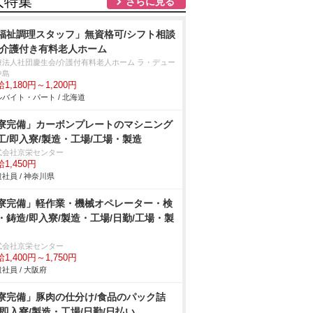
人特集
さらに見る
福祉調理スタッフ」無資格可/シフト相談
/介護付き有料老人ホーム
療法人社団慶生会/介護付有料老人ホーム ラ・デュー
中島
1,180円～1,200円
バイト・パート / 北海道
寮完備」カーボンプレートのマシニング
工/即入寮/製造・工場/工場・製造
式会社京栄センター
1,450円
社員 / 神奈川県
寮完備」軽作業・機械オペレーター・検
・鋳造/即入寮/製造・工場/日勤/工場・製
式会社京栄センター
1,400円～1,750円
社員 / 大阪府
寮完備」豚肉の仕分け/食品のパック詰
/即入寮/製造・工場/日勤/日払い