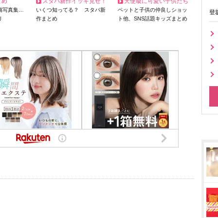
とめ
スタバ新作イッキ見せ！
天使級に可愛い子供たち
猫写真集…
いくつ知ってる？ スタバ新
ペットと子供の仲良しショッ
登
リ
作まとめ
ト他、SNS話題キッズまとめ