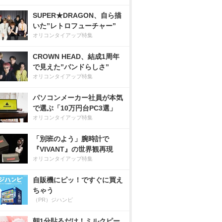
SUPER★DRAGON、自ら描
いた”レトロフューチャー”
オリコンタイアップ特集
CROWN HEAD、結成1周年
で見えた”バンドらしさ”
オリコンタイアップ特集
パソコンメーカー社員が本気
で選ぶ「10万円台PC3選」
オリコンタイアップ特集
「別班のよう」腕時計で
『VIVANT』の世界観再現
オリコンタイアップ特集
自販機にピッ！ですぐに買え
ちゃう
（PR）ジハンピ
朝1分貼るだけ！ミルクピー