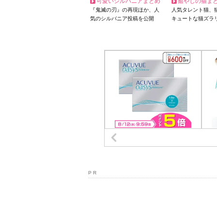
可愛いシルバニアまとめ
癒やしの猫ま
『鬼滅の刃』の再現ほか、人
人気タレント猫、
気のシルバニア投稿を公開
キュートな猫ズラ
P R