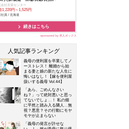
式会社京栄センター
1,220円～1,525円
社員 / 北海道
続きはこちら
sponsored by 求人ボックス
人気記事ランキング
義母の便利屋を卒業してノ
ーストレス！ 離婚から始
まる妻と娘の新たな人生に
悔いはなし！【嫁を便利屋
扱いする義母 Vol.44】
「あら、ごめんなさい
ね？」って絶対悪いと思っ
てないでしょ…！ 私の畑
に平然と踏み入る隣人…無
視？悪意？その行動にモヤ
モヤが止まらない
「義母の発言が許せな
い…！」嫁が義母に怒り爆