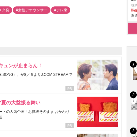
株
スタ発
#女性アナウンサー
#テレ東
時給
派遣
にキュンが止まらん！
ONG）』が8／５よりJ:COM STREAMで
マ夏の大盤振る舞い
ートの人気企画「お値段そのまま おかわり
催！