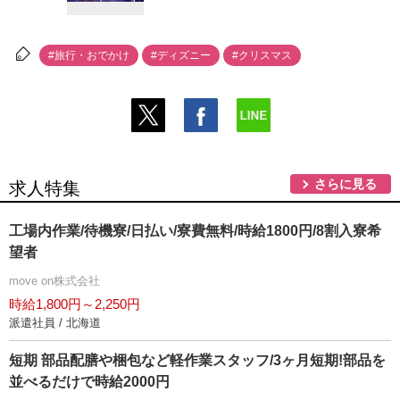
#旅行・おでかけ
#ディズニー
#クリスマス
さらに見る
求人特集
工場内作業/待機寮/日払い/寮費無料/時給1800円/8割入寮希
望者
move on株式会社
時給1,800円～2,250円
派遣社員 / 北海道
短期 部品配膳や梱包など軽作業スタッフ/3ヶ月短期!部品を
並べるだけで時給2000円