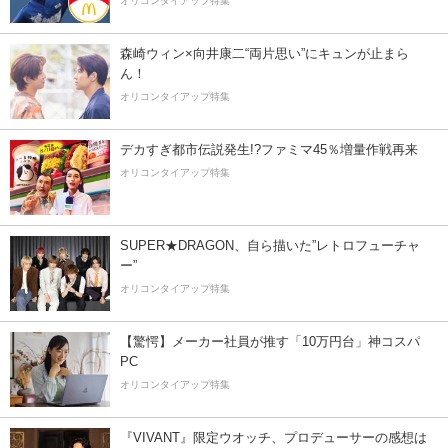
オリコンタイアップ特集
森崎ウィン×向井康二“両片思い”にキュンが止まら
ん！
オリコンタイアップ特集
デカすぎ都市伝説発生!?ファミマ45％増量作戦再来
オリコンタイアップ特集
SUPER★DRAGON、自ら描いた”レトロフューチャ
ー”
オリコンタイアップ特集
【驚愕】メーカー社員が推す「10万円台」神コスパ
PC
オリコンタイアップ特集
『VIVANT』限定ウオッチ、プロデューサーの感想は