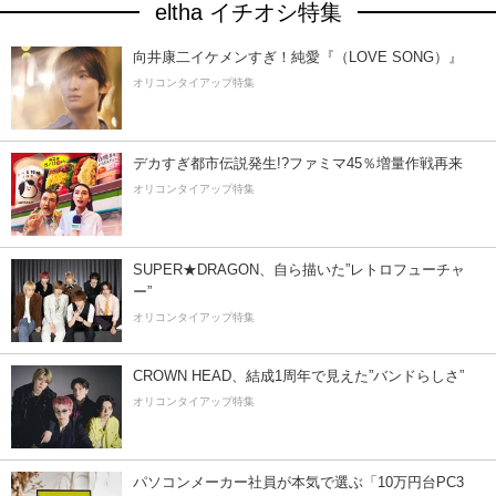
eltha イチオシ特集
向井康二イケメンすぎ！純愛『（LOVE SONG）』
オリコンタイアップ特集
デカすぎ都市伝説発生!?ファミマ45％増量作戦再来
オリコンタイアップ特集
SUPER★DRAGON、自ら描いた”レトロフューチャ
ー”
オリコンタイアップ特集
CROWN HEAD、結成1周年で見えた”バンドらしさ”
オリコンタイアップ特集
パソコンメーカー社員が本気で選ぶ「10万円台PC3