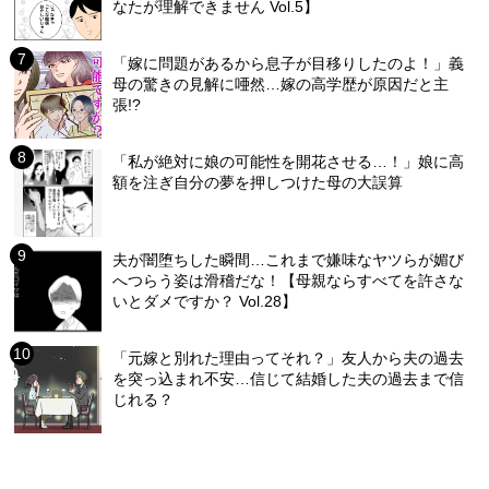
なたが理解できません Vol.5】
「嫁に問題があるから息子が目移りしたのよ！」義
母の驚きの見解に唖然…嫁の高学歴が原因だと主
張!?
「私が絶対に娘の可能性を開花させる…！」娘に高
額を注ぎ自分の夢を押しつけた母の大誤算
夫が闇堕ちした瞬間…これまで嫌味なヤツらが媚び
へつらう姿は滑稽だな！【母親ならすべてを許さな
いとダメですか？ Vol.28】
「元嫁と別れた理由ってそれ？」友人から夫の過去
を突っ込まれ不安…信じて結婚した夫の過去まで信
じれる？