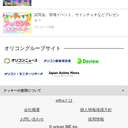
試写会、登壇イベント、サインチェキなどプレゼン
ト！
プレゼント特集
オリコングループサイト
クッキーの使用について
このサイトでは Cookie を使用して、ユーザーに合わせたコンテンツや広告の
elthaとは
表示、ソーシャル メディア機能の提供、広告の表示回数やクリック数の測定を
会社概要
個人情報保護方針
行っています。
また、ユーザーによるサイトの利用状況についても情報を収集し、ソーシャル
お問い合わせ
採用情報
メディアや広告配信、データ解析の各パートナーに提供しています。
各パートナーは、この情報とユーザーが各パートナーに提供した他の情報や、
© oricon ME inc.