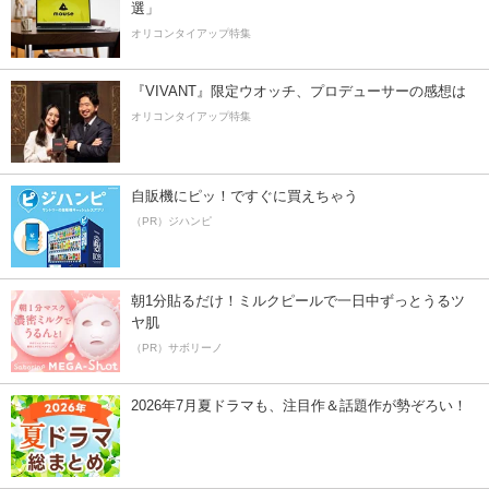
選」
オリコンタイアップ特集
『VIVANT』限定ウオッチ、プロデューサーの感想は
オリコンタイアップ特集
自販機にピッ！ですぐに買えちゃう
（PR）ジハンピ
朝1分貼るだけ！ミルクピールで一日中ずっとうるツ
ヤ肌
（PR）サボリーノ
2026年7月夏ドラマも、注目作＆話題作が勢ぞろい！