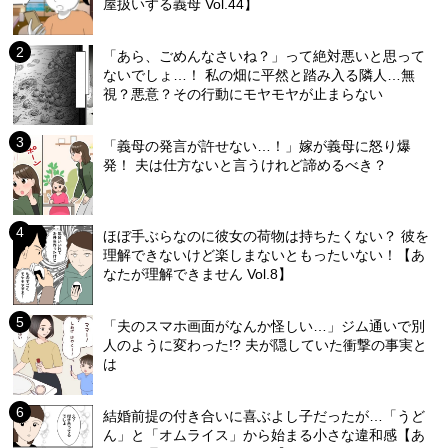
屋扱いする義母 Vol.44】
「あら、ごめんなさいね？」って絶対悪いと思って
ないでしょ…！ 私の畑に平然と踏み入る隣人…無
視？悪意？その行動にモヤモヤが止まらない
「義母の発言が許せない…！」嫁が義母に怒り爆
発！ 夫は仕方ないと言うけれど諦めるべき？
ほぼ手ぶらなのに彼女の荷物は持ちたくない？ 彼を
理解できないけど楽しまないともったいない！【あ
なたが理解できません Vol.8】
「夫のスマホ画面がなんか怪しい…」ジム通いで別
人のように変わった!? 夫が隠していた衝撃の事実と
は
結婚前提の付き合いに喜ぶよし子だったが…「うど
ん」と「オムライス」から始まる小さな違和感【あ