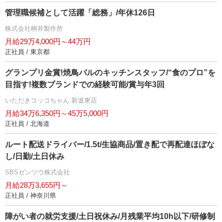
管理職候補として活躍「総務」/年休126日
株式会社桐井製作所
月給29万4,000円～44万円
正社員 / 東京都
グランプリ金賞!焼鳥バルのキッチンスタッフ/“食のプロ”を
目指す!複数ブランドでの経験可能/賞与年3回
いただきコッコちゃん 新道東店
月給34万6,350円～45万5,000円
正社員 / 北海道
ルート配送ドライバー/1.5t/生協商品/置き配で再配達ほぼな
し/日勤/土日休み
SBSゼンツウ株式会社
月給28万3,655円～
正社員 / 神奈川県
障がい者の就労支援/土日祝休み/月残業平均10h以下/研修制