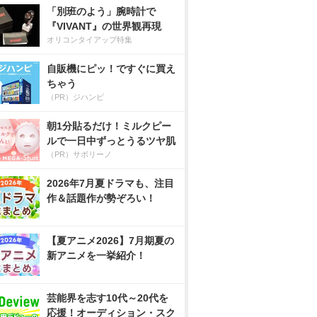
「別班のよう」腕時計で
『VIVANT』の世界観再現
オリコンタイアップ特集
自販機にピッ！ですぐに買え
ちゃう
（PR）ジハンピ
朝1分貼るだけ！ミルクピー
ルで一日中ずっとうるツヤ肌
（PR）サボリーノ
2026年7月夏ドラマも、注目
作＆話題作が勢ぞろい！
【夏アニメ2026】7月期夏の
新アニメを一挙紹介！
芸能界を志す10代～20代を
応援！オーディション・スク