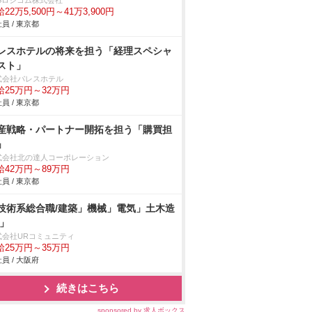
BSロジコム株式会社
22万5,500円～41万3,900円
員 / 東京都
レスホテルの将来を担う「経理スペシャ
スト」
式会社パレスホテル
給25万円～32万円
員 / 東京都
産戦略・パートナー開拓を担う「購買担
」
式会社北の達人コーポレーション
給42万円～89万円
員 / 東京都
技術系総合職/建築」機械」電気」土木造
/」
式会社URコミュニティ
給25万円～35万円
員 / 大阪府
続きはこちら
sponsored by 求人ボックス