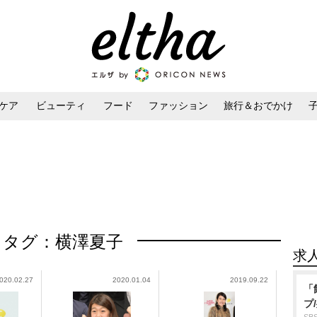
ケア
ビューティ
フード
ファッション
旅行＆おでかけ
ンケア
ダイエット・ボディケア
ヘアスタイル・ヘアアレンジ
タグ：横澤夏子
求
020.02.27
2020.01.04
2019.09.22
「
プ