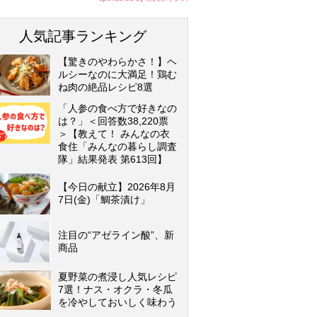
人気記事ランキング
【驚きのやわらかさ！】ヘ
ルシーなのに大満足！鶏む
ね肉の絶品レシピ8選
「人参の食べ方で好きなの
は？」＜回答数38,220票
＞【教えて！ みんなの衣
食住「みんなの暮らし調査
隊」結果発表 第613回】
【今日の献立】2026年8月
7日(金)「鯛茶漬け」
注目の“アゼライン酸”、新
商品
夏野菜の煮浸し人気レシピ
7選！ナス・オクラ・冬瓜
を冷やしておいしく味わう