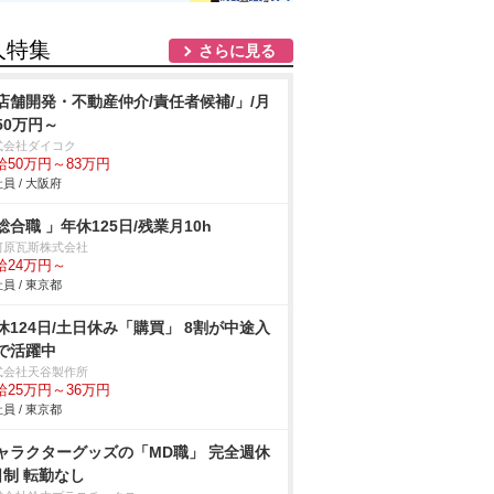
人特集
さらに見る
店舗開発・不動産仲介/責任者候補/」/月
50万円～
式会社ダイコク
給50万円～83万円
員 / 大阪府
総合職 」年休125日/残業月10h
河原瓦斯株式会社
給24万円～
員 / 東京都
休124日/土日休み「購買」 8割が中途入
で活躍中
式会社天谷製作所
給25万円～36万円
員 / 東京都
ャラクターグッズの「MD職」 完全週休
日制 転勤なし