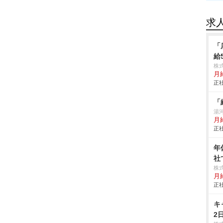
求
「
給
株
月
正社
「
湯
月
正社
年
社
株
月
正社
キ
2