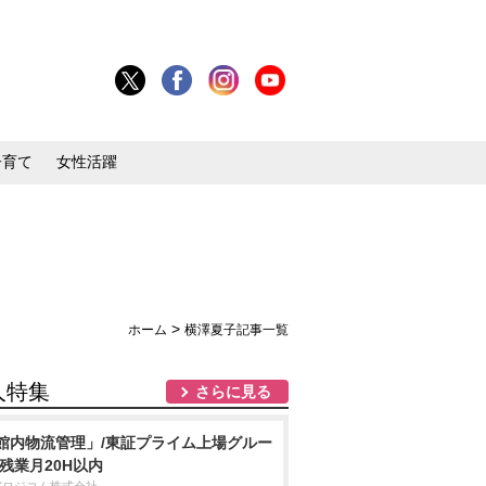
子育て
女性活躍
>
ホーム
横澤夏子記事一覧
人特集
さらに見る
館内物流管理」/東証プライム上場グルー
/残業月20H以内