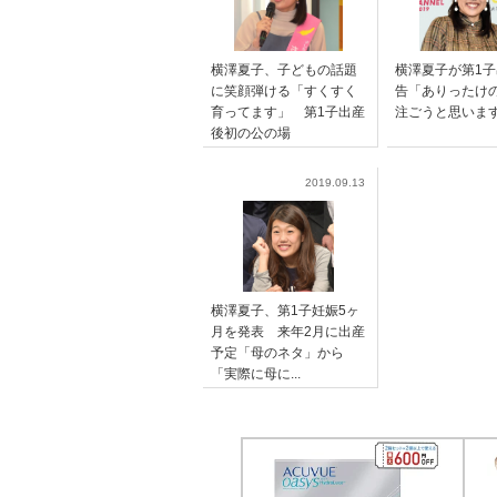
横澤夏子、子どもの話題
横澤夏子が第1
に笑顔弾ける「すくすく
告「ありったけ
育ってます」 第1子出産
注ごうと思いま
後初の公の場
2019.09.13
横澤夏子、第1子妊娠5ヶ
月を発表 来年2月に出産
予定「母のネタ」から
「実際に母に...