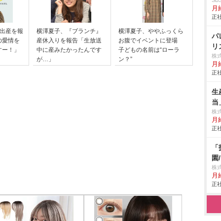
S
月給
正社
子出産を報
横澤夏子、『ブランチ』
横澤夏子、ややふっくら
パ
の愛情を
産休入りを報告「生放送
お腹でイベントに登場
リ
すー！」
中に産みたかったんです
子どもの名前は“ローラ
株
が…」
ン？”
月
正社
生
当
株
月
正社
「
園
株
月
正社