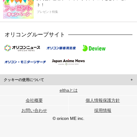
ト！
プレゼント特集
オリコングループサイト
クッキーの使用について
このサイトでは Cookie を使用して、ユーザーに合わせたコンテンツや広告の
elthaとは
表示、ソーシャル メディア機能の提供、広告の表示回数やクリック数の測定を
会社概要
個人情報保護方針
行っています。
また、ユーザーによるサイトの利用状況についても情報を収集し、ソーシャル
お問い合わせ
採用情報
メディアや広告配信、データ解析の各パートナーに提供しています。
各パートナーは、この情報とユーザーが各パートナーに提供した他の情報や、
© oricon ME inc.
ユーザーが各パートナーのサービスを使用したときに収集した他の情報を組み
合わせて使用することがあります。