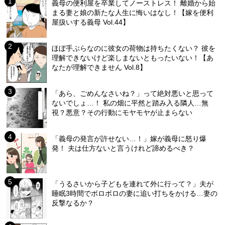
義母の便利屋を卒業してノーストレス！ 離婚から始
まる妻と娘の新たな人生に悔いはなし！【嫁を便利
屋扱いする義母 Vol.44】
ほぼ手ぶらなのに彼女の荷物は持ちたくない？ 彼を
理解できないけど楽しまないともったいない！【あ
なたが理解できません Vol.8】
「あら、ごめんなさいね？」って絶対悪いと思って
ないでしょ…！ 私の畑に平然と踏み入る隣人…無
視？悪意？その行動にモヤモヤが止まらない
「義母の発言が許せない…！」嫁が義母に怒り爆
発！ 夫は仕方ないと言うけれど諦めるべき？
「うるさいから子どもを連れて外に行って？」夫が
睡眠3時間でボロボロの妻に追い打ちをかける…妻の
反撃なるか？