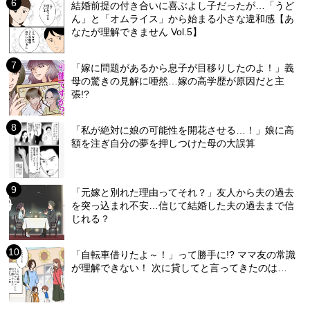
結婚前提の付き合いに喜ぶよし子だったが…「うど
ん」と「オムライス」から始まる小さな違和感【あ
なたが理解できません Vol.5】
「嫁に問題があるから息子が目移りしたのよ！」義
母の驚きの見解に唖然…嫁の高学歴が原因だと主
張!?
「私が絶対に娘の可能性を開花させる…！」娘に高
額を注ぎ自分の夢を押しつけた母の大誤算
「元嫁と別れた理由ってそれ？」友人から夫の過去
を突っ込まれ不安…信じて結婚した夫の過去まで信
じれる？
「自転車借りたよ～！」って勝手に!? ママ友の常識
が理解できない！ 次に貸してと言ってきたのは…