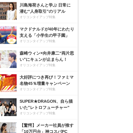
川島海荷さんと学ぶ 日常に
潜む“人身取引”のリアル
オリコンタイアップ特集
マクドナルドが40年にわたり
支える「小学生の甲子園」
オリコンタイアップ特集
森崎ウィン×向井康二“両片思
い”にキュンが止まらん！
オリコンタイアップ特集
大好評につき再び！ファミマ
名物45％増量キャンペーン
オリコンタイアップ特集
SUPER★DRAGON、自ら描
いた”レトロフューチャー”
オリコンタイアップ特集
【驚愕】メーカー社員が推す
「10万円台」神コスパPC