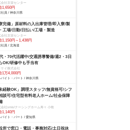
式会社京栄センター
1,650円
社員 / 神奈川県
寮完備」原材料の入出庫管理/即入寮/製
・工場/日勤/日払い/工場・製造
式会社京栄センター
1,150円～1,438円
社員 / 北海道
0代・70代活躍中/交通誘導警備/週2・3日
らOK/研修中も手当有
イケイ株式会社
1万4,000円
バイト・パート / 神奈川県
未経験OK」調理スタッフ/無資格可/シフ
相談可/住宅型有料老人ホーム/社会保障
備
会社smis/ナーシングホーム寿々 小牧
1,140円
バイト・パート / 愛知県
役所で窓口・電話・事務対応/土日祝休