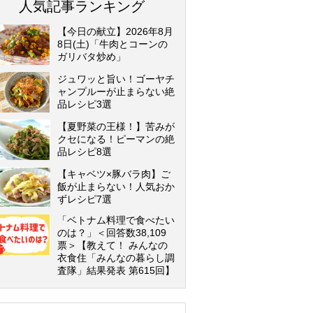
人気記事ランキング
【今日の献立】2026年8月
8日(土)「牛肉とコーンの
ガリバタ炒め」
ジュワッと旨い！ゴーヤチ
ャンプルーが止まらない絶
品レシピ3選
【夏野菜の王様！】苦みが
クセになる！ピーマンの絶
品レシピ8選
【キャベツ×豚バラ肉】ご
飯が止まらない！人気おか
ずレシピ7選
「ベトナム料理で食べたい
のは？」＜回答数38,109
票＞【教えて！ みんなの
衣食住「みんなの暮らし調
査隊」結果発表 第615回】