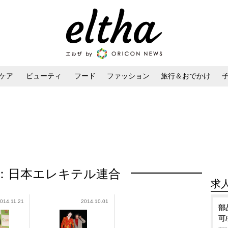
ケア
ビューティ
フード
ファッション
旅行＆おでかけ
ンケア
ダイエット・ボディケア
ヘアスタイル・ヘアアレンジ
：日本エレキテル連合
求
014.11.21
2014.10.01
部
可