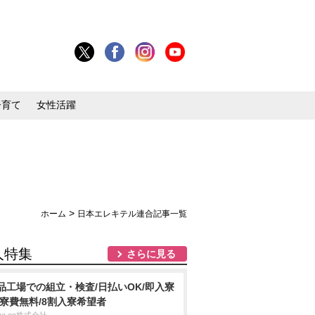
子育て
女性活躍
>
ホーム
日本エレキテル連合記事一覧
人特集
さらに見る
品工場での組立・検査/日払いOK/即入寮
/寮費無料/8割入寮希望者