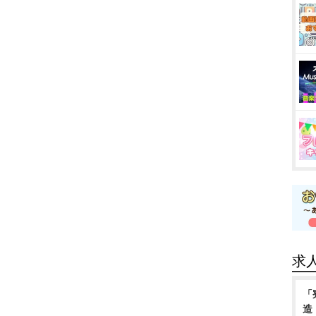
求
「
造