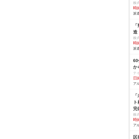
株
時給
派遣
「
造
株
時給
派遣
6
か
テ
日給
アル
「
ト
完
株式
時給
アル
区