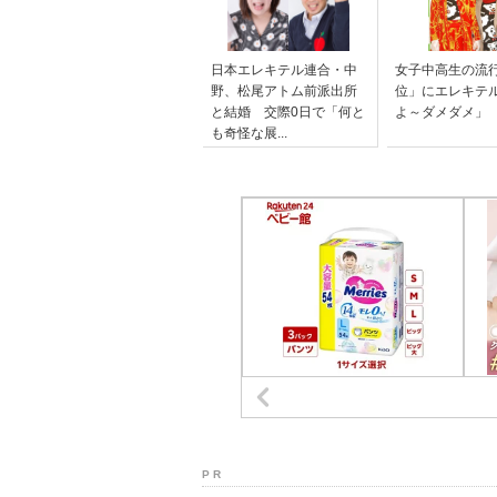
日本エレキテル連合・中
女子中高生の流
野、松尾アトム前派出所
位」にエレキテ
と結婚 交際0日で「何と
よ～ダメダメ」
も奇怪な展...
P R