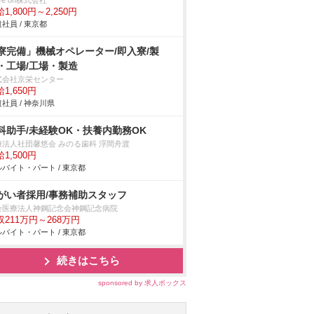
ve on株式会社
1,800円～2,250円
社員 / 東京都
寮完備」機械オペレーター/即入寮/製
・工場/工場・製造
式会社京栄センター
1,650円
社員 / 神奈川県
科助手/未経験OK・扶養内勤務OK
療法人社団馨悠会 みのる歯科 浮間舟渡
1,500円
バイト・パート / 東京都
がい者採用/事務補助スタッフ
会医療法人神鋼記念会神鋼記念病院
収211万円～268万円
バイト・パート / 東京都
続きはこちら
sponsored by 求人ボックス