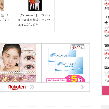
mo
時給
派遣
行語「1
【GirlsAward】日本エレ
「
ル「ダメ
キテル連合登場でランウ
造
ェイにどよめき
株
時給
派遣
歯
医
時給
アル
障
社
年
アル