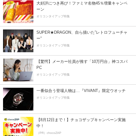
大好評につき再び！ファミマ名物45％増量キャンペ
ーン
オリコンタイアップ特集
SUPER★DRAGON、自ら描いた”レトロフューチャ
ー”
オリコンタイアップ特集
【驚愕】メーカー社員が推す「10万円台」神コスパ
PC
オリコンタイアップ特集
一番似合う登場人物は…『VIVANT』限定ウオッチ
オリコンタイアップ特集
【8月12日まで！】チョコザップキャンペーン実施
中！
（PR）chocoZAP