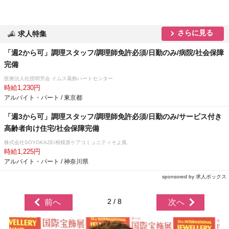
さらに見る
求人特集
「週2から可」調理スタッフ/調理師免許必須/日勤のみ/病院/社会保障
完備
医療法人社団明芳会 イムス葛飾ハートセンター
時給1,230円
アルバイト・パート / 東京都
「週3から可」調理スタッフ/調理師免許必須/日勤のみ/サービス付き
高齢者向け住宅/社会保障完備
株式会社SOYOKAZE/相模原ケアコミュニティそよ風
時給1,225円
アルバイト・パート / 神奈川県
sponsored by 求人ボックス
2 / 8
前へ
次へ