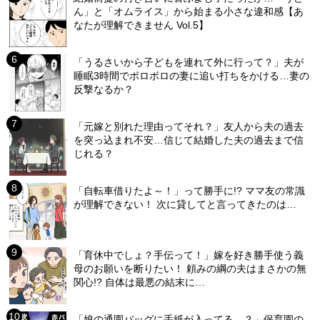
ん」と「オムライス」から始まる小さな違和感【あ
なたが理解できません Vol.5】
「うるさいから子どもを連れて外に行って？」夫が
睡眠3時間でボロボロの妻に追い打ちをかける…妻の
反撃なるか？
「元嫁と別れた理由ってそれ？」友人から夫の過去
を突っ込まれ不安…信じて結婚した夫の過去まで信
じれる？
「自転車借りたよ～！」って勝手に!? ママ友の常識
が理解できない！ 次に貸してと言ってきたのは…
「育休中でしょ？手伝って！」嫁を好き勝手使う義
母のお願いを断りたい！ 頼みの綱の夫はまさかの無
関心!? 自体は最悪の結末に…
「娘の通園バッグに手紙が入ってる…？」保育園の