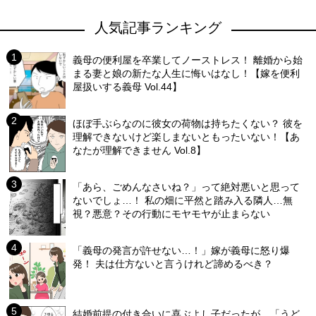
人気記事ランキング
義母の便利屋を卒業してノーストレス！ 離婚から始
まる妻と娘の新たな人生に悔いはなし！【嫁を便利
屋扱いする義母 Vol.44】
ほぼ手ぶらなのに彼女の荷物は持ちたくない？ 彼を
理解できないけど楽しまないともったいない！【あ
なたが理解できません Vol.8】
「あら、ごめんなさいね？」って絶対悪いと思って
ないでしょ…！ 私の畑に平然と踏み入る隣人…無
視？悪意？その行動にモヤモヤが止まらない
「義母の発言が許せない…！」嫁が義母に怒り爆
発！ 夫は仕方ないと言うけれど諦めるべき？
結婚前提の付き合いに喜ぶよし子だったが…「うど