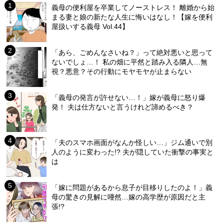
義母の便利屋を卒業してノーストレス！ 離婚から始
まる妻と娘の新たな人生に悔いはなし！【嫁を便利
屋扱いする義母 Vol.44】
「あら、ごめんなさいね？」って絶対悪いと思って
ないでしょ…！ 私の畑に平然と踏み入る隣人…無
視？悪意？その行動にモヤモヤが止まらない
「義母の発言が許せない…！」嫁が義母に怒り爆
発！ 夫は仕方ないと言うけれど諦めるべき？
「夫のスマホ画面がなんか怪しい…」ジム通いで別
人のように変わった!? 夫が隠していた衝撃の事実と
は
「嫁に問題があるから息子が目移りしたのよ！」義
母の驚きの見解に唖然…嫁の高学歴が原因だと主
張!?