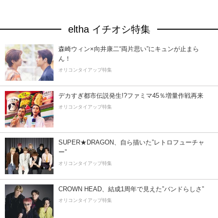
eltha イチオシ特集
森崎ウィン×向井康二“両片思い”にキュンが止まら
ん！
オリコンタイアップ特集
デカすぎ都市伝説発生!?ファミマ45％増量作戦再来
オリコンタイアップ特集
SUPER★DRAGON、自ら描いた”レトロフューチャ
ー”
オリコンタイアップ特集
CROWN HEAD、結成1周年で見えた”バンドらしさ”
オリコンタイアップ特集