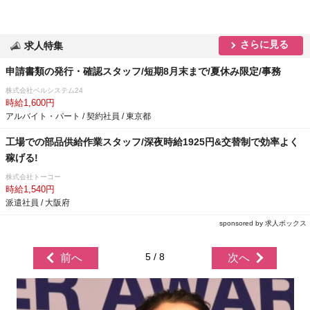
さらに見る
求人特集
申請書類の発行・確認スタッフ/短期8月末まで/夏休み限定/事務
株式会社ベルシステム24
時給1,600円
アルバイト・パート / 契約社員 / 東京都
工場での部品供給作業スタッフ/深夜時給1925円&交替制で効率よく
稼げる!
株式会社トーコー
時給1,540円
派遣社員 / 大阪府
sponsored by 求人ボックス
5 / 8
前へ
次へ