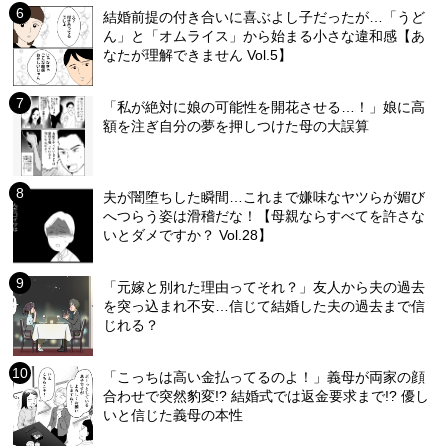
結婚前提の付き合いに喜ぶよし子だったが…「うど
ん」と「オムライス」から始まる小さな違和感【あ
なたが理解できません Vol.5】
「私が絶対に娘の可能性を開花させる…！」娘に高
額を注ぎ自分の夢を押しつけた母の大誤算
夫が闇堕ちした瞬間…これまで嫌味なヤツらが媚び
へつらう姿は滑稽だな！【母親ならすべてを許さな
いとダメですか？ Vol.28】
「元嫁と別れた理由ってそれ？」友人から夫の過去
を突っ込まれ不安…信じて結婚した夫の過去まで信
じれる？
「こっちは高い金払ってるのよ！」義母が両家の顔
合わせで突然豹変!? 結婚式では返金要求まで!? 優し
いと信じた義母の本性