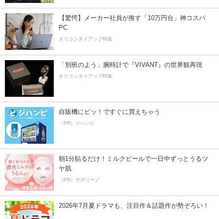
【驚愕】メーカー社員が推す「10万円台」神コスパ
PC
オリコンタイアップ特集
「別班のよう」腕時計で『VIVANT』の世界観再現
オリコンタイアップ特集
自販機にピッ！ですぐに買えちゃう
（PR）ジハンピ
朝1分貼るだけ！ミルクピールで一日中ずっとうるツ
ヤ肌
（PR）サボリーノ
2026年7月夏ドラマも、注目作＆話題作が勢ぞろい！