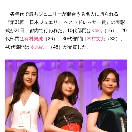
各年代で最もジュエリーが似合う著名人に贈られる
『第31回 日本ジュエリー ベストドレッサー賞』の表彰
式が21日、都内で行われた。10代部門は
Koki,
（16）、20
代部門は
有村架純
（26）、30代部門は
木村文乃
（32）、
40代部門は
藤原紀香
（48）が受賞した。