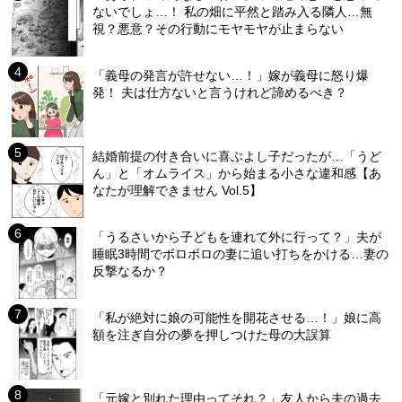
ないでしょ…！ 私の畑に平然と踏み入る隣人…無
視？悪意？その行動にモヤモヤが止まらない
「義母の発言が許せない…！」嫁が義母に怒り爆
発！ 夫は仕方ないと言うけれど諦めるべき？
結婚前提の付き合いに喜ぶよし子だったが…「うど
ん」と「オムライス」から始まる小さな違和感【あ
なたが理解できません Vol.5】
「うるさいから子どもを連れて外に行って？」夫が
睡眠3時間でボロボロの妻に追い打ちをかける…妻の
反撃なるか？
「私が絶対に娘の可能性を開花させる…！」娘に高
額を注ぎ自分の夢を押しつけた母の大誤算
「元嫁と別れた理由ってそれ？」友人から夫の過去