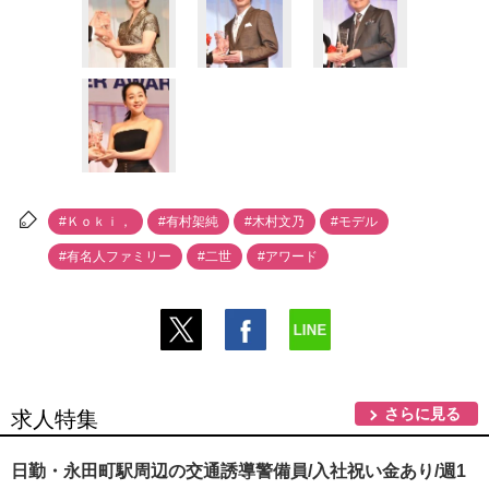
#Ｋｏｋｉ，
#有村架純
#木村文乃
#モデル
#有名人ファミリー
#二世
#アワード
さらに見る
求人特集
日勤・永田町駅周辺の交通誘導警備員/入社祝い金あり/週1