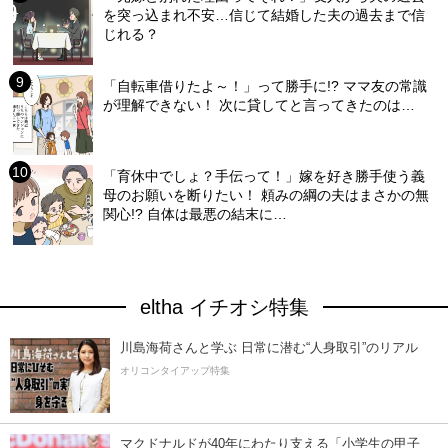
を突っ込まれ不安…信じて結婚した夫の過去まで信
じれる？
「自転車借りたよ～！」って勝手に!? ママ友の常識
が理解できない！ 次に貸してと言ってきたのは…
「育休中でしょ？手伝って！」嫁を好き勝手使う義
母のお願いを断りたい！ 頼みの綱の夫はまさかの無
関心!? 自体は最悪の結末に…
eltha イチオシ特集
川島海荷さんと学ぶ 日常に潜む“人身取引”のリアル
オリコンタイアップ特集
マクドナルドが40年にわたり支える「小学生の甲子