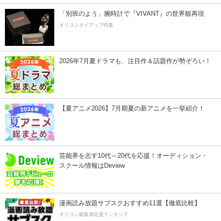
「別班のよう」腕時計で『VIVANT』の世界観再現
オリコンタイアップ特集
2026年7月夏ドラマも、注目作＆話題作が勢ぞろい！
【夏アニメ2026】7月期夏の新アニメを一挙紹介！
芸能界を志す10代～20代を応援！オーディション・
スクール情報はDeview
漫画読み放題サブスクおすすめ11選【徹底比較】
オリコン顧客満足度ランキング