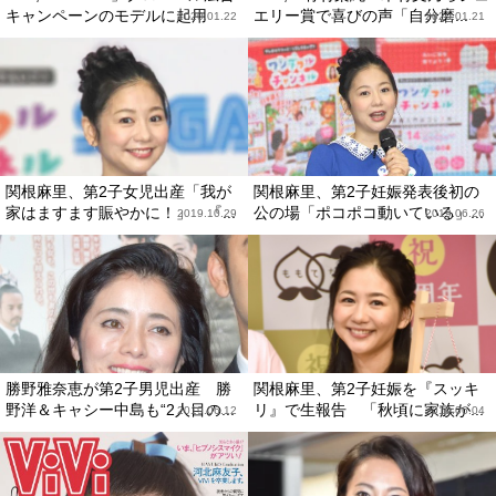
キャンペーンのモデルに起用
エリー賞で喜びの声「自分磨...
2020.01.22
2020.01.21
関根麻里、第2子女児出産「我が
関根麻里、第2子妊娠発表後初の
家はますます賑やかに！」 『...
公の場「ポコポコ動いている」...
2019.10.29
2019.06.26
勝野雅奈恵が第2子男児出産 勝
関根麻里、第2子妊娠を『スッキ
野洋＆キャシー中島も“2人目の...
リ』で生報告 「秋頃に家族が...
2019.06.12
2019.06.04