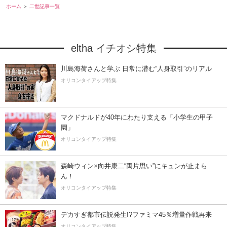
ホーム
二世記事一覧
eltha イチオシ特集
川島海荷さんと学ぶ 日常に潜む“人身取引”のリアル
オリコンタイアップ特集
マクドナルドが40年にわたり支える「小学生の甲子
園」
オリコンタイアップ特集
森崎ウィン×向井康二“両片思い”にキュンが止まら
ん！
オリコンタイアップ特集
デカすぎ都市伝説発生!?ファミマ45％増量作戦再来
オリコンタイアップ特集