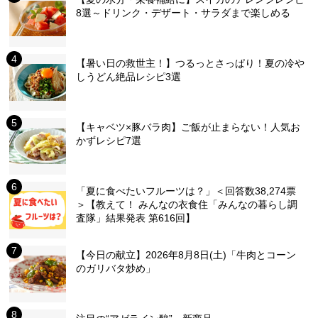
8選～ドリンク・デザート・サラダまで楽しめる
【暑い日の救世主！】つるっとさっぱり！夏の冷や
しうどん絶品レシピ3選
【キャベツ×豚バラ肉】ご飯が止まらない！人気お
かずレシピ7選
「夏に食べたいフルーツは？」＜回答数38,274票
＞【教えて！ みんなの衣食住「みんなの暮らし調
査隊」結果発表 第616回】
【今日の献立】2026年8月8日(土)「牛肉とコーン
のガリバタ炒め」