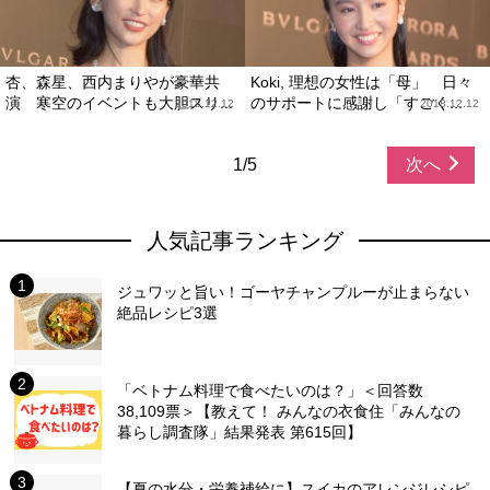
杏、森星、西内まりやが豪華共
Koki, 理想の女性は「母」 日々
演 寒空のイベントも大胆スリ...
のサポートに感謝し「すごく...
2018.12.12
2018.12.12
1/5
次へ
人気記事ランキング
ジュワッと旨い！ゴーヤチャンプルーが止まらない
絶品レシピ3選
「ベトナム料理で食べたいのは？」＜回答数
38,109票＞【教えて！ みんなの衣食住「みんなの
暮らし調査隊」結果発表 第615回】
【夏の水分・栄養補給に】スイカのアレンジレシピ