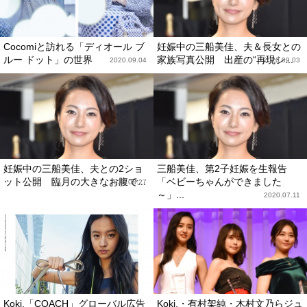
Cocomiと訪れる「ディオール ブ
妊娠中の三船美佳、夫＆長女との
ルー ドット」の世界
家族写真公開 出産の“再現シ...
2020.09.04
2020.09.03
妊娠中の三船美佳、夫との2ショ
三船美佳、第2子妊娠を生報告
ット公開 臨月の大きなお腹で...
「ベビーちゃんができました
2020.08.27
～」...
2020.07.11
Koki,「COACH」グローバル広告
Koki,・有村架純・木村文乃らジュ