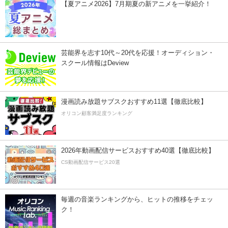
【夏アニメ2026】7月期夏の新アニメを一挙紹介！
芸能界を志す10代～20代を応援！オーディション・
スクール情報はDeview
漫画読み放題サブスクおすすめ11選【徹底比較】
オリコン顧客満足度ランキング
2026年動画配信サービスおすすめ40選【徹底比較】
CS動画配信サービス20選
毎週の音楽ランキングから、ヒットの推移をチェッ
ク！