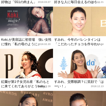
好物は「551の肉まん」
好きな人に毎日会えるのはう...
2019.03.07
2019.02.21
Koki,が美容誌に初登場 強い女性
すみれ、今年のバレンタインは
に憧れ「私の母のように」
「こだわったチョコを作りたい」
2019.02.20
2019.01.24
紅蘭が第1子女児出産「私のもと
すみれ、交際順調？に笑顔で「は
に来てくれてありがとうbaby」
ーい！」
2018.12.28
2018.12.13