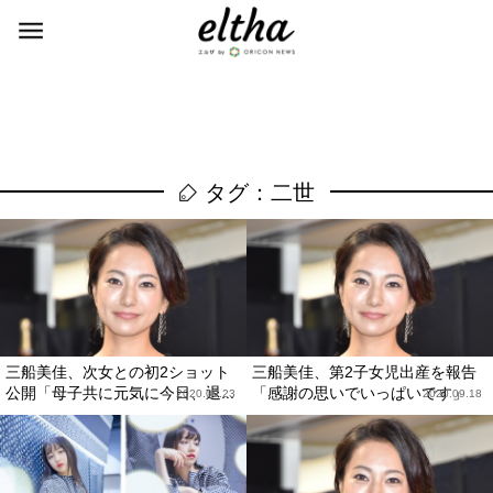
タグ：二世
三船美佳、次女との初2ショット
三船美佳、第2子女児出産を報告
公開「母子共に元気に今日、退...
「感謝の思いでいっぱいです」
2020.09.23
2020.09.18