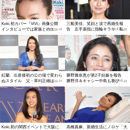
Koki,初カバー『ViVi』画像公開
三船美佳、笑顔と涙で再婚生報
インタビューでは家族とのエ...
告 左手薬指に指輪キラリ「私...
2019.04.19
2019.04.06
紅蘭、出産後初の公の場で変わら
勝野雅奈恵が第2子妊娠を報告
ぬスタイル 父・草刈正雄は...
勝野洋＆キャシー中島も喜び「...
2019.03.25
2019.03.14
Koki,初の関西イベントで大阪に
高橋真麻、新婚生活にノロケ「大