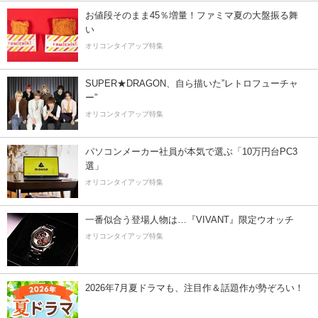
お値段そのまま45％増量！ファミマ夏の大盤振る舞
い
オリコンタイアップ特集
SUPER★DRAGON、自ら描いた”レトロフューチャ
ー”
オリコンタイアップ特集
パソコンメーカー社員が本気で選ぶ「10万円台PC3
選」
オリコンタイアップ特集
一番似合う登場人物は…『VIVANT』限定ウオッチ
オリコンタイアップ特集
2026年7月夏ドラマも、注目作＆話題作が勢ぞろい！