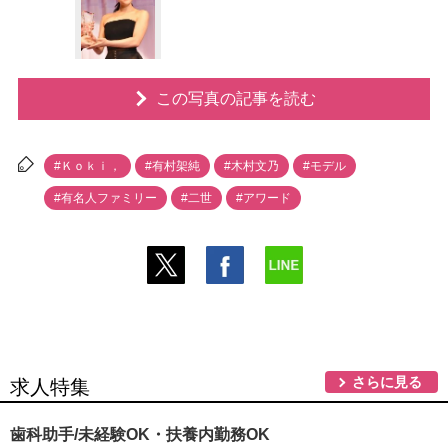
この写真の記事を読む
#Ｋｏｋｉ，
#有村架純
#木村文乃
#モデル
#有名人ファミリー
#二世
#アワード
さらに見る
求人特集
歯科助手/未経験OK・扶養内勤務OK