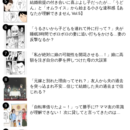
結婚前提の付き合いに喜ぶよし子だったが…「うど
ん」と「オムライス」から始まる小さな違和感【あ
なたが理解できません Vol.5】
「うるさいから子どもを連れて外に行って？」夫が
睡眠3時間でボロボロの妻に追い打ちをかける…妻の
反撃なるか？
「私が絶対に娘の可能性を開花させる…！」娘に高
額を注ぎ自分の夢を押しつけた母の大誤算
「元嫁と別れた理由ってそれ？」友人から夫の過去
を突っ込まれ不安…信じて結婚した夫の過去まで信
じれる？
「自転車借りたよ～！」って勝手に!? ママ友の常識
が理解できない！ 次に貸してと言ってきたのは…