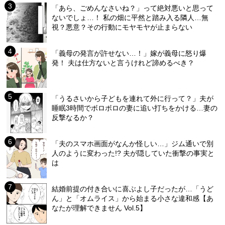
「あら、ごめんなさいね？」って絶対悪いと思って
ないでしょ…！ 私の畑に平然と踏み入る隣人…無
視？悪意？その行動にモヤモヤが止まらない
「義母の発言が許せない…！」嫁が義母に怒り爆
発！ 夫は仕方ないと言うけれど諦めるべき？
「うるさいから子どもを連れて外に行って？」夫が
睡眠3時間でボロボロの妻に追い打ちをかける…妻の
反撃なるか？
「夫のスマホ画面がなんか怪しい…」ジム通いで別
人のように変わった!? 夫が隠していた衝撃の事実と
は
結婚前提の付き合いに喜ぶよし子だったが…「うど
ん」と「オムライス」から始まる小さな違和感【あ
なたが理解できません Vol.5】