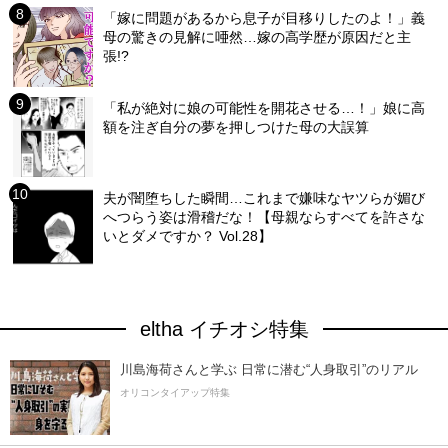
「嫁に問題があるから息子が目移りしたのよ！」義
母の驚きの見解に唖然…嫁の高学歴が原因だと主
張!?
「私が絶対に娘の可能性を開花させる…！」娘に高
額を注ぎ自分の夢を押しつけた母の大誤算
夫が闇堕ちした瞬間…これまで嫌味なヤツらが媚び
へつらう姿は滑稽だな！【母親ならすべてを許さな
いとダメですか？ Vol.28】
eltha イチオシ特集
川島海荷さんと学ぶ 日常に潜む“人身取引”のリアル
オリコンタイアップ特集