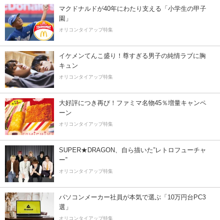
マクドナルドが40年にわたり支える「小学生の甲子
園」
オリコンタイアップ特集
イケメンてんこ盛り！尊すぎる男子の純情ラブに胸
キュン
オリコンタイアップ特集
大好評につき再び！ファミマ名物45％増量キャンペ
ーン
オリコンタイアップ特集
SUPER★DRAGON、自ら描いた”レトロフューチャ
ー”
オリコンタイアップ特集
パソコンメーカー社員が本気で選ぶ「10万円台PC3
選」
オリコンタイアップ特集