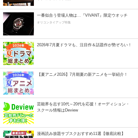
一番似合う登場人物は…『VIVANT』限定ウオッチ
オリコンタイアップ特集
2026年7月夏ドラマも、注目作＆話題作が勢ぞろい！
【夏アニメ2026】7月期夏の新アニメを一挙紹介！
芸能界を志す10代～20代を応援！オーディション・
スクール情報はDeview
漫画読み放題サブスクおすすめ11選【徹底比較】