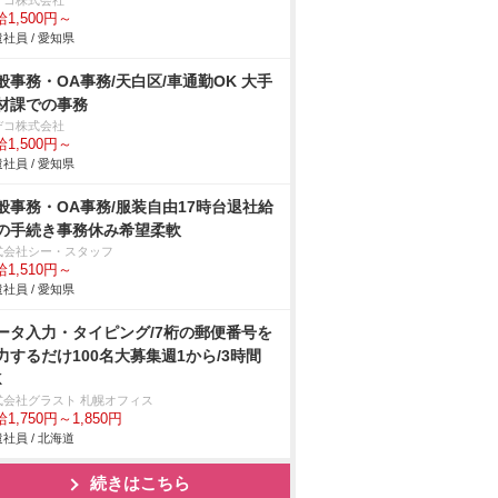
デコ株式会社
1,500円～
社員 / 愛知県
般事務・OA事務/天白区/車通勤OK 大手
材課での事務
デコ株式会社
1,500円～
社員 / 愛知県
般事務・OA事務/服装自由17時台退社給
の手続き事務休み希望柔軟
式会社シー・スタッフ
1,510円～
社員 / 愛知県
ータ入力・タイピング/7桁の郵便番号を
力するだけ100名大募集週1から/3時間
K
式会社グラスト 札幌オフィス
1,750円～1,850円
社員 / 北海道
続きはこちら