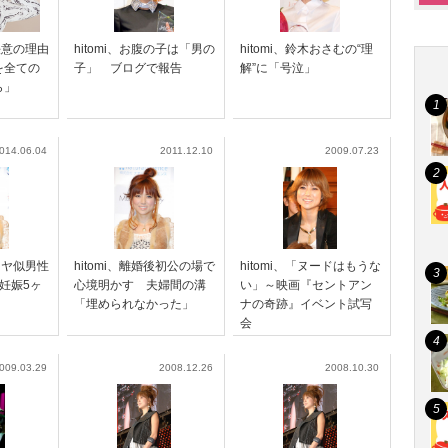
婚決意の理由
hitomi、お腹の子は「男の
hitomi、鈴木おさむの“理
を全ての
子」 ブログで報告
解”に「号泣」
ら」
014.06.04
2011.12.10
2009.07.23
フミヤ似男性
hitomi、離婚後初公の場で
hitomi、「ヌードはもうな
妊娠5ヶ
心境明かす 夫婦間の溝
い」～映画『セントアン
「埋められなかった」
ナの奇跡』イベント試写
会
009.03.29
2008.12.26
2008.10.30