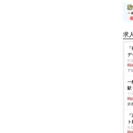
求
「
デ
社
時給
アル
一
駅
ア
時給
派遣
「
ト
社
時給