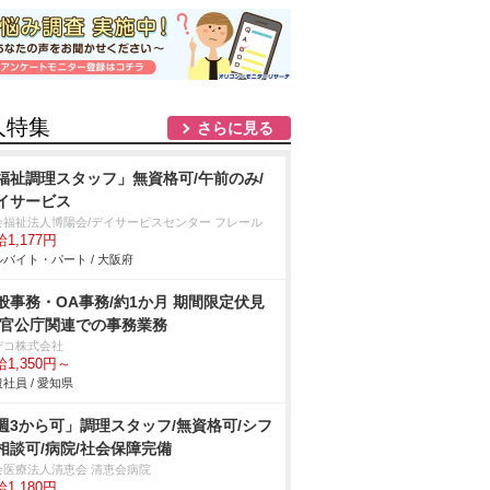
人特集
さらに見る
福祉調理スタッフ」無資格可/午前のみ/
イサービス
会福祉法人博陽会/デイサービスセンター フレール
1,177円
バイト・パート / 大阪府
般事務・OA事務/約1か月 期間限定伏見
 官公庁関連での事務業務
デコ株式会社
1,350円～
社員 / 愛知県
週3から可」調理スタッフ/無資格可/シフ
相談可/病院/社会保障完備
会医療法人清恵会 清恵会病院
1,180円