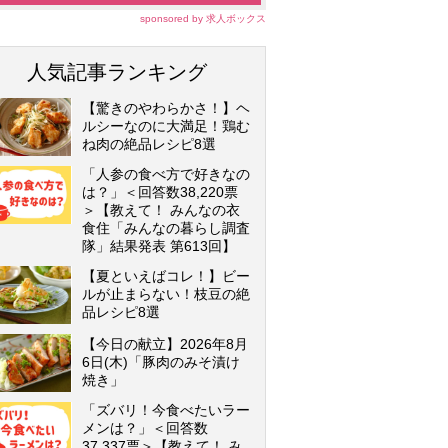
sponsored by 求人ボックス
人気記事ランキング
【驚きのやわらかさ！】ヘ
ルシーなのに大満足！鶏む
ね肉の絶品レシピ8選
「人参の食べ方で好きなの
は？」＜回答数38,220票
＞【教えて！ みんなの衣
食住「みんなの暮らし調査
隊」結果発表 第613回】
【夏といえばコレ！】ビー
ルが止まらない！枝豆の絶
品レシピ8選
【今日の献立】2026年8月
6日(木)「豚肉のみそ漬け
焼き」
「ズバリ！今食べたいラー
メンは？」＜回答数
37,337票＞【教えて！ み