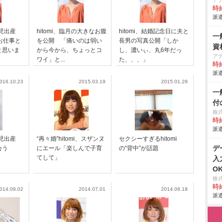
ア
時給
派遣
子男児出産
hitomi、臨月の大きなお腹
hitomi、結婚記念日に夫と
一
お仕事と
を公開 「痛いのは弱い
長男の写真公開「しか
資
と思いま
から今から、ちょっとコ
し、濃いぃ、丸6年だっ
ア
ワイ」と...
た、、、」
時給
派遣
016.10.23
2015.03.19
2015.01.28
一
付
株
時給
派遣
子男児出産
“再々婚”hitomi、スザンヌ
セクシーすぎるhitomi
デ
会う
にエール「楽しんで子育
の“背中”が話題
てして」
入
O
株
時給
014.09.02
2014.07.01
2014.06.18
派遣