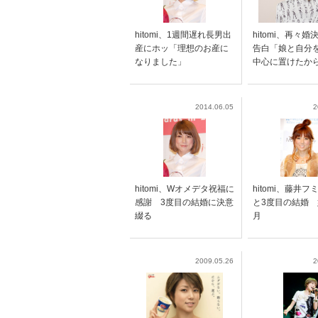
hitomi、1週間遅れ長男出
hitomi、再々
産にホッ「理想のお産に
告白「娘と自分
なりました」
中心に置けたか
2014.06.05
2
hitomi、Wオメデタ祝福に
hitomi、藤井
感謝 3度目の結婚に決意
と3度目の結婚 
綴る
月
2009.05.26
2