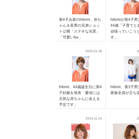
第4子出産のhitomi、赤ち
hitomiが第4
ゃん＆長男の兄弟ショッ
44歳「子育てと
ト公開「ステキな光景」
頑張っていこう
「可愛いba...
す」
2020.01.26
2
hitomi、44歳誕生日に第4
hitomi、第3
子妊娠を発表「夏頃には
家族全員が立ち
元気な赤ちゃんに会える
予定です」
2014.11.23
2