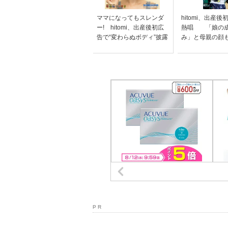
ママになってもスレンダ
hitomi、出産
ー! hitomi、出産後初広
熱唱 「娘の
告で“変わらぬボディ”披露
み」と母親の顔
P R