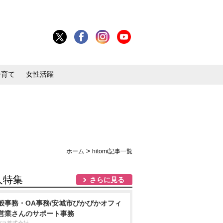
子育て
女性活躍
>
ホーム
hitomi記事一覧
人特集
さらに見る
般事務・OA事務/安城市ぴかぴかオフィ
営業さんのサポート事務