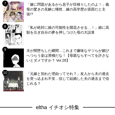
「嫁に問題があるから息子が目移りしたのよ！」義
母の驚きの見解に唖然…嫁の高学歴が原因だと主
張!?
「私が絶対に娘の可能性を開花させる…！」娘に高
額を注ぎ自分の夢を押しつけた母の大誤算
夫が闇堕ちした瞬間…これまで嫌味なヤツらが媚び
へつらう姿は滑稽だな！【母親ならすべてを許さな
いとダメですか？ Vol.28】
「元嫁と別れた理由ってそれ？」友人から夫の過去
を突っ込まれ不安…信じて結婚した夫の過去まで信
じれる？
eltha イチオシ特集