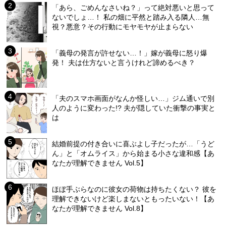
「あら、ごめんなさいね？」って絶対悪いと思って
ないでしょ…！ 私の畑に平然と踏み入る隣人…無
視？悪意？その行動にモヤモヤが止まらない
「義母の発言が許せない…！」嫁が義母に怒り爆
発！ 夫は仕方ないと言うけれど諦めるべき？
「夫のスマホ画面がなんか怪しい…」ジム通いで別
人のように変わった!? 夫が隠していた衝撃の事実と
は
結婚前提の付き合いに喜ぶよし子だったが…「うど
ん」と「オムライス」から始まる小さな違和感【あ
なたが理解できません Vol.5】
ほぼ手ぶらなのに彼女の荷物は持ちたくない？ 彼を
理解できないけど楽しまないともったいない！【あ
なたが理解できません Vol.8】