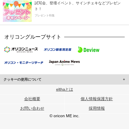
試写会、登壇イベント、サインチェキなどプレゼン
ト！
プレゼント特集
オリコングループサイト
クッキーの使用について
このサイトでは Cookie を使用して、ユーザーに合わせたコンテンツや広告の
elthaとは
表示、ソーシャル メディア機能の提供、広告の表示回数やクリック数の測定を
会社概要
個人情報保護方針
行っています。
また、ユーザーによるサイトの利用状況についても情報を収集し、ソーシャル
お問い合わせ
採用情報
メディアや広告配信、データ解析の各パートナーに提供しています。
各パートナーは、この情報とユーザーが各パートナーに提供した他の情報や、
© oricon ME inc.
ユーザーが各パートナーのサービスを使用したときに収集した他の情報を組み
合わせて使用することがあります。