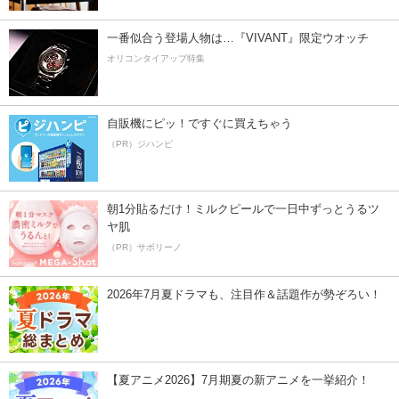
一番似合う登場人物は…『VIVANT』限定ウオッチ
オリコンタイアップ特集
自販機にピッ！ですぐに買えちゃう
（PR）ジハンピ
朝1分貼るだけ！ミルクピールで一日中ずっとうるツ
ヤ肌
（PR）サボリーノ
2026年7月夏ドラマも、注目作＆話題作が勢ぞろい！
【夏アニメ2026】7月期夏の新アニメを一挙紹介！