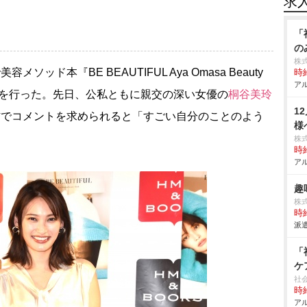
求
「
の
株
メソッド本『BE BEAUTIFUL Aya Omasa Beauty
時給
アル
ントを行った。先日、公私ともに親交の深い女優の
桐谷美玲
1
材でコメントを求められると「すごい自分のことのよう
様
株
時給
アル
趣
株
時給
派遣
「
ケ
社
時給
アル