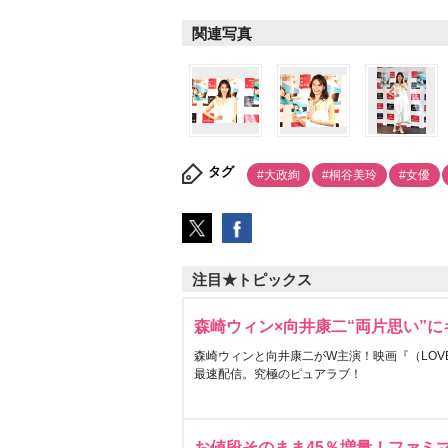
関連写真
タグ
#大政絢
#桐谷美玲
#女優
注目★トピックス
森崎ウィン×向井康二“両片思い”
森崎ウィンと向井康二がW主演！映画『（LOVE S
最速配信。究極のピュアラブ！
お値段そのまま45％増量！ファミ