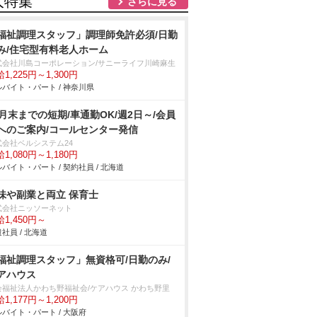
人特集
さらに見る
福祉調理スタッフ」調理師免許必須/日勤
み/住宅型有料老人ホーム
式会社川島コーポレーション/サニーライフ川崎麻生
1,225円～1,300円
バイト・パート / 神奈川県
2月末までの短期/車通勤OK/週2日～/会員
へのご案内/コールセンター発信
式会社ベルシステム24
1,080円～1,180円
バイト・パート / 契約社員 / 北海道
味や副業と両立 保育士
式会社ニッソーネット
1,450円～
社員 / 北海道
福祉調理スタッフ」無資格可/日勤のみ/
アハウス
会福祉法人かわち野福祉会/ケアハウス かわち野里
1,177円～1,200円
バイト・パート / 大阪府