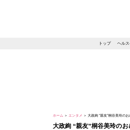
トップ
ヘルス
メイク・コスメ・スキ
ホーム
＞
エンタメ
＞ 大政絢 “親友”桐谷美玲
大政絢 “親友”桐谷美玲の