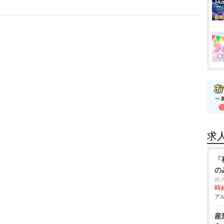
求
「
の
株
時給
アル
産