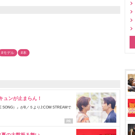
#モデル
#本
にキュンが止まらん！
ONG）』が8／５よりJ:COM STREAMで
マ夏の大盤振る舞い