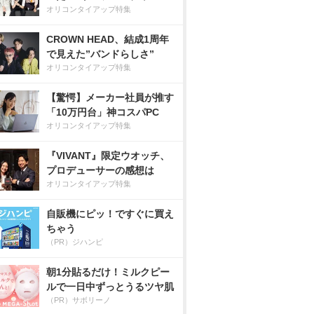
オリコンタイアップ特集
CROWN HEAD、結成1周年
で見えた”バンドらしさ”
オリコンタイアップ特集
【驚愕】メーカー社員が推す
「10万円台」神コスパPC
オリコンタイアップ特集
『VIVANT』限定ウオッチ、
プロデューサーの感想は
オリコンタイアップ特集
自販機にピッ！ですぐに買え
ちゃう
（PR）ジハンピ
朝1分貼るだけ！ミルクピー
ルで一日中ずっとうるツヤ肌
（PR）サボリーノ