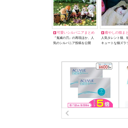
可愛いシルバニアまとめ
癒やしの猫ま
『鬼滅の刃』の再現ほか、人
人気タレント猫、
気のシルバニア投稿を公開
キュートな猫ズラ