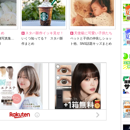
とめ
スタバ新作イッキ見せ！
天使級に可愛い子供たち
猫写真集…
いくつ知ってる？ スタバ新
ペットと子供の仲良しショッ
リ
作まとめ
ト他、SNS話題キッズまとめ