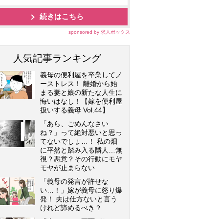
続きはこちら
sponsored by 求人ボックス
人気記事ランキング
義母の便利屋を卒業してノ
ーストレス！ 離婚から始
まる妻と娘の新たな人生に
悔いはなし！【嫁を便利屋
扱いする義母 Vol.44】
「あら、ごめんなさい
ね？」って絶対悪いと思っ
てないでしょ…！ 私の畑
に平然と踏み入る隣人…無
視？悪意？その行動にモヤ
モヤが止まらない
「義母の発言が許せな
い…！」嫁が義母に怒り爆
発！ 夫は仕方ないと言う
けれど諦めるべき？