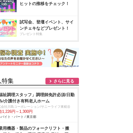
ヒットの推移をチェック！
試写会、登壇イベント、サイ
ンチェキなどプレゼント！
プレゼント特集
人特集
さらに見る
福祉調理スタッフ」調理師免許必須/日勤
み/介護付き有料老人ホーム
式会社川島コーポレーション/サニーライフ東糀谷
1,226円～1,300円
バイト・パート / 東京都
業用機器・製品のフォークリフト・搬