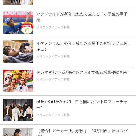
マクドナルドが40年にわたり支える「小学生の甲子
園」
オリコンタイアップ特集
イケメンてんこ盛り！尊すぎる男子の純情ラブに胸
キュン
オリコンタイアップ特集
デカすぎ都市伝説発生!?ファミマ45％増量作戦再来
オリコンタイアップ特集
SUPER★DRAGON、自ら描いた”レトロフューチャ
ー”
オリコンタイアップ特集
【驚愕】メーカー社員が推す「10万円台」神コスパ