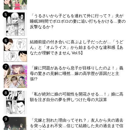
「うるさいから子どもを連れて外に行って？」夫が
睡眠3時間でボロボロの妻に追い打ちをかける…妻の
反撃なるか？
結婚前提の付き合いに喜ぶよし子だったが…「うど
ん」と「オムライス」から始まる小さな違和感【あ
なたが理解できません Vol.5】
「嫁に問題があるから息子が目移りしたのよ！」義
母の驚きの見解に唖然…嫁の高学歴が原因だと主
張!?
「私が絶対に娘の可能性を開花させる…！」娘に高
額を注ぎ自分の夢を押しつけた母の大誤算
「元嫁と別れた理由ってそれ？」友人から夫の過去
を突っ込まれ不安…信じて結婚した夫の過去まで信