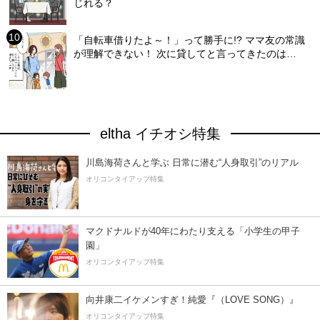
じれる？
「自転車借りたよ～！」って勝手に!? ママ友の常識
が理解できない！ 次に貸してと言ってきたのは…
eltha イチオシ特集
川島海荷さんと学ぶ 日常に潜む“人身取引”のリアル
オリコンタイアップ特集
マクドナルドが40年にわたり支える「小学生の甲子
園」
オリコンタイアップ特集
向井康二イケメンすぎ！純愛『（LOVE SONG）』
オリコンタイアップ特集