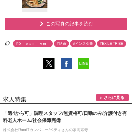
この写真の記事を読む
#Ｄｒｅａｍ Ａｍｉ
#結婚
#インスタ発
#EXILE TRIBE
さらに見る
求人特集
「週4から可」調理スタッフ/無資格可/日勤のみ/介護付き有
料老人ホーム/社会保障完備
株式会社RandTカンパニー/ベティさんの家高蔵寺