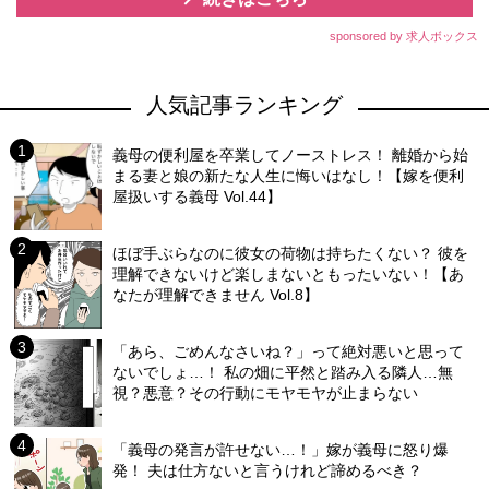
sponsored by 求人ボックス
人気記事ランキング
義母の便利屋を卒業してノーストレス！ 離婚から始
まる妻と娘の新たな人生に悔いはなし！【嫁を便利
屋扱いする義母 Vol.44】
ほぼ手ぶらなのに彼女の荷物は持ちたくない？ 彼を
理解できないけど楽しまないともったいない！【あ
なたが理解できません Vol.8】
「あら、ごめんなさいね？」って絶対悪いと思って
ないでしょ…！ 私の畑に平然と踏み入る隣人…無
視？悪意？その行動にモヤモヤが止まらない
「義母の発言が許せない…！」嫁が義母に怒り爆
発！ 夫は仕方ないと言うけれど諦めるべき？