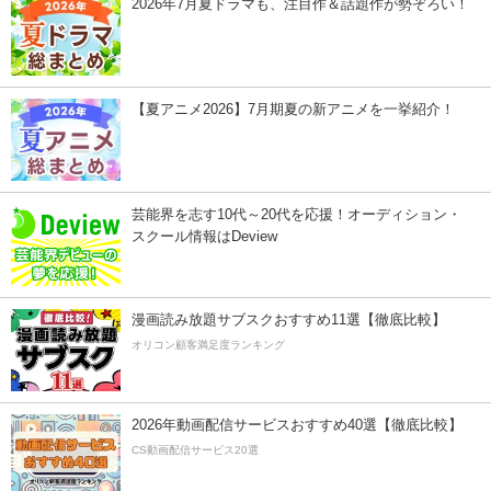
2026年7月夏ドラマも、注目作＆話題作が勢ぞろい！
【夏アニメ2026】7月期夏の新アニメを一挙紹介！
芸能界を志す10代～20代を応援！オーディション・
スクール情報はDeview
漫画読み放題サブスクおすすめ11選【徹底比較】
オリコン顧客満足度ランキング
2026年動画配信サービスおすすめ40選【徹底比較】
CS動画配信サービス20選