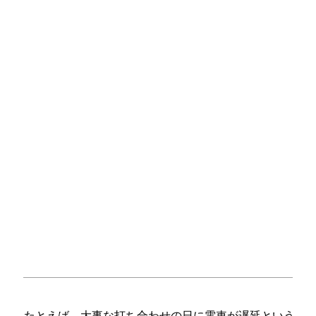
たとえば、大事な打ち合わせの日に電車が遅延という