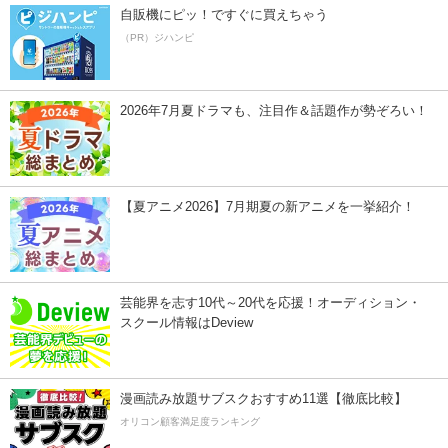
自販機にピッ！ですぐに買えちゃう
（PR）ジハンピ
2026年7月夏ドラマも、注目作＆話題作が勢ぞろい！
【夏アニメ2026】7月期夏の新アニメを一挙紹介！
芸能界を志す10代～20代を応援！オーディション・
スクール情報はDeview
漫画読み放題サブスクおすすめ11選【徹底比較】
オリコン顧客満足度ランキング