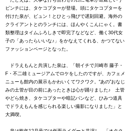
ピンチには、タケコプターが登場。頭にタケコプターを
付けた泉が、ビュン！とひとっ飛びで遅刻回避。海外の
クライアントとのランチには、ほんやくこんにゃく。書
類整理はタイムふろしきで即完了などなど、働く30代女
子の「あったらいいな♪」をかなえてくれる、かつてない
ファッションページとなった。
ドラえもんと共演した泉は、「朝イチで川崎市 藤子・
F・不二雄ミュージアムでロケをしたのですが、カフェメ
ニューも館内の展示もかわいくてワクワク。“あの”おなじ
みの土管が目の前にあったときは心が踊りました♪ 土管
どら焼き、タケコプターや暗記パンなど、ひみつ道具
でドラえもんを感じられる楽しい撮影になりました」と
大満喫。
泉は昨年12月号では仮面ライダーと共演し、「オタク