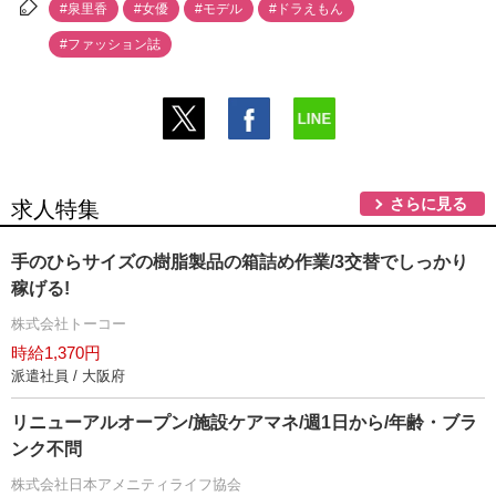
#泉里香
#女優
#モデル
#ドラえもん
#ファッション誌
さらに見る
求人特集
手のひらサイズの樹脂製品の箱詰め作業/3交替でしっかり
稼げる!
株式会社トーコー
時給1,370円
派遣社員 / 大阪府
リニューアルオープン/施設ケアマネ/週1日から/年齢・ブラ
ンク不問
株式会社日本アメニティライフ協会