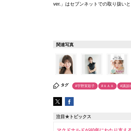
ver.」はセブンネットでの取り扱い
関連写真
タグ
#宇野実彩子
#ＡＡＡ
#講談
注目★トピックス
マクドナルドが40年にわたり支え