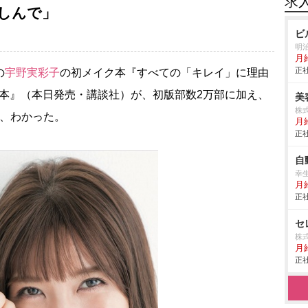
求
しんで」
ビ
明
月
正社
の
宇野実彩子
の初メイク本『すべての「キレイ」に理由
教本』（本日発売・講談社）が、初版部数2万部に加え、
美
株
日、わかった。
月
正社
自
幸
月
正社
セ
株
月
正社