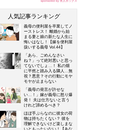
sponsored by 求人ボックス
人気記事ランキング
義母の便利屋を卒業してノ
ーストレス！ 離婚から始
まる妻と娘の新たな人生に
悔いはなし！【嫁を便利屋
扱いする義母 Vol.44】
「あら、ごめんなさい
ね？」って絶対悪いと思っ
てないでしょ…！ 私の畑
に平然と踏み入る隣人…無
視？悪意？その行動にモヤ
モヤが止まらない
「義母の発言が許せな
い…！」嫁が義母に怒り爆
発！ 夫は仕方ないと言う
けれど諦めるべき？
ほぼ手ぶらなのに彼女の荷
物は持ちたくない？ 彼を
理解できないけど楽しまな
いともったいない！【あな