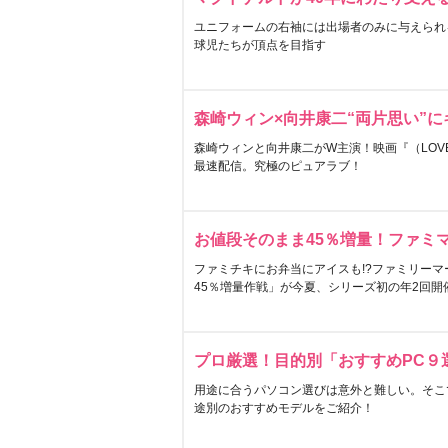
ユニフォームの右袖には出場者のみに与えられ
球児たちが頂点を目指す
森崎ウィン×向井康二“両片思い”
森崎ウィンと向井康二がW主演！映画『（LOVE S
最速配信。究極のピュアラブ！
お値段そのまま45％増量！ファミ
ファミチキにお弁当にアイスも!?ファミリーマ
45％増量作戦」が今夏、シリーズ初の年2回開
プロ厳選！目的別「おすすめPC９
用途に合うパソコン選びは意外と難しい。そこ
途別のおすすめモデルをご紹介！