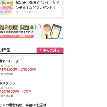
試写会、登壇イベント、サイ
ンチェキなどプレゼント！
プレゼント特集
人特集
さらに見る
機オペレーター
会社ZERO
1万6,000円～1万8,000円
員 / 愛知県
体スタッフ
会社ASAKA
20万6,000円～40万円
員 / 東京都
ッジの運営補助・事務/本社業務