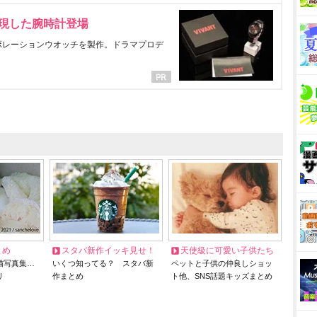
表現した腕時計登場
ラボレーションウオッチを製作。ドラマプロデ
とめ
スタバ新作イッキ見せ！
天使級に可愛い子供たち
猫写真集…
いくつ知ってる？ スタバ新
ペットと子供の仲良しショッ
リ
作まとめ
ト他、SNS話題キッズまとめ