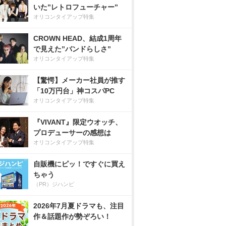
いた”レトロフューチャー”
オリコンタイアップ特集
CROWN HEAD、結成1周年
で見えた”バンドらしさ”
オリコンタイアップ特集
【驚愕】メーカー社員が推す
「10万円台」神コスパPC
オリコンタイアップ特集
『VIVANT』限定ウオッチ、
プロデューサーの感想は
オリコンタイアップ特集
自販機にピッ！ですぐに買え
ちゃう
（PR）ジハンピ
2026年7月夏ドラマも、注目
作＆話題作が勢ぞろい！