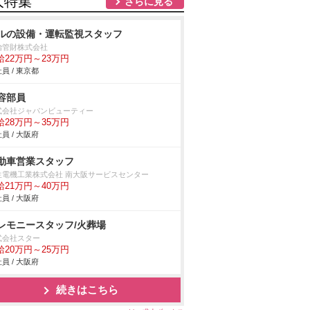
人特集
さらに見る
ルの設備・運転監視スタッフ
治管財株式会社
給22万円～23万円
員 / 東京都
容部員
式会社ジャパンビューティー
給28万円～35万円
員 / 大阪府
動車営業スタッフ
生電機工業株式会社 南大阪サービスセンター
給21万円～40万円
員 / 大阪府
レモニースタッフ/火葬場
式会社スター
給20万円～25万円
員 / 大阪府
続きはこちら