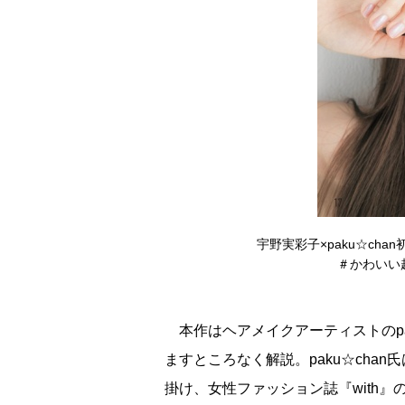
宇野実彩子×paku☆ch
＃かわいい
本作はヘアメイクアーティストのpak
ますところなく解説。paku☆cha
掛け、女性ファッション誌『with