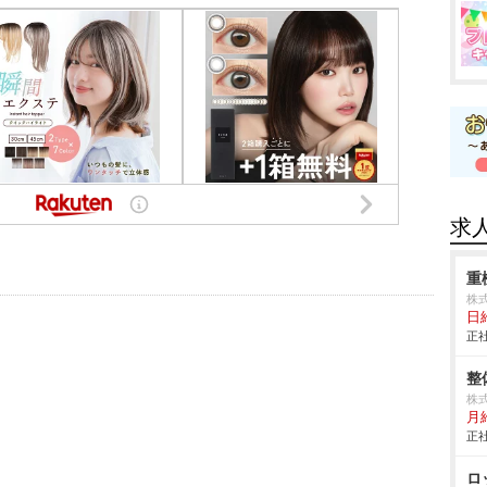
求
重
株式
日給
正社
整
株式
月給
正社
ロ