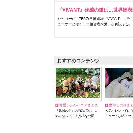
『VIVANT』続編の鍵は…世界観
セイコーが、TBS系日曜劇場『VIVANT』コ
ューサーとセイコー担当者が魅力を解説する。
おすすめコンテンツ
可愛いシルバニアまとめ
癒やしの猫ま
『鬼滅の刃』の再現ほか、人
人気タレント猫、
気のシルバニア投稿を公開
キュートな猫ズラ