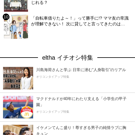
じれる？
「自転車借りたよ～！」って勝手に!? ママ友の常識
が理解できない！ 次に貸してと言ってきたのは…
eltha イチオシ特集
川島海荷さんと学ぶ 日常に潜む“人身取引”のリアル
オリコンタイアップ特集
マクドナルドが40年にわたり支える「小学生の甲子
園」
オリコンタイアップ特集
イケメンてんこ盛り！尊すぎる男子の純情ラブに胸
キュン