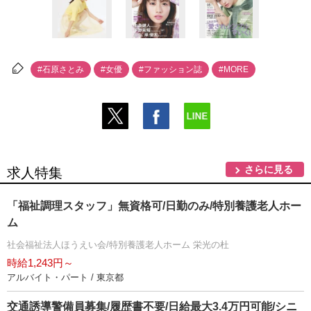
#石原さとみ
#女優
#ファッション誌
#MORE
さらに見る
求人特集
「福祉調理スタッフ」無資格可/日勤のみ/特別養護老人ホー
ム
社会福祉法人ほうえい会/特別養護老人ホーム 栄光の杜
時給1,243円～
アルバイト・パート / 東京都
交通誘導警備員募集/履歴書不要/日給最大3.4万円可能/シニ