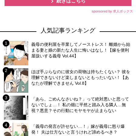
続きはこちら
sponsored by 求人ボックス
人気記事ランキング
義母の便利屋を卒業してノーストレス！ 離婚から始
まる妻と娘の新たな人生に悔いはなし！【嫁を便利
屋扱いする義母 Vol.44】
ほぼ手ぶらなのに彼女の荷物は持ちたくない？ 彼を
理解できないけど楽しまないともったいない！【あ
なたが理解できません Vol.8】
「あら、ごめんなさいね？」って絶対悪いと思って
ないでしょ…！ 私の畑に平然と踏み入る隣人…無
視？悪意？その行動にモヤモヤが止まらない
「義母の発言が許せない…！」嫁が義母に怒り爆
発！ 夫は仕方ないと言うけれど諦めるべき？