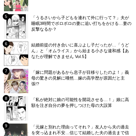
「うるさいから子どもを連れて外に行って？」夫が
睡眠3時間でボロボロの妻に追い打ちをかける…妻の
反撃なるか？
結婚前提の付き合いに喜ぶよし子だったが…「うど
ん」と「オムライス」から始まる小さな違和感【あ
なたが理解できません Vol.5】
「嫁に問題があるから息子が目移りしたのよ！」義
母の驚きの見解に唖然…嫁の高学歴が原因だと主
張!?
「私が絶対に娘の可能性を開花させる…！」娘に高
額を注ぎ自分の夢を押しつけた母の大誤算
「元嫁と別れた理由ってそれ？」友人から夫の過去
を突っ込まれ不安…信じて結婚した夫の過去まで信