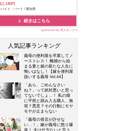
1,140円
バイト・パート / 愛知県
続きはこちら
sponsored by 求人ボックス
人気記事ランキング
義母の便利屋を卒業してノ
ーストレス！ 離婚から始
まる妻と娘の新たな人生に
悔いはなし！【嫁を便利屋
扱いする義母 Vol.44】
「あら、ごめんなさい
ね？」って絶対悪いと思っ
てないでしょ…！ 私の畑
に平然と踏み入る隣人…無
視？悪意？その行動にモヤ
モヤが止まらない
「義母の発言が許せな
い…！」嫁が義母に怒り爆
発！ 夫は仕方ないと言う