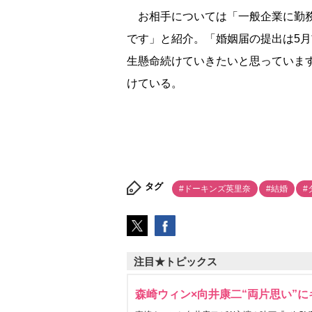
お相手については「一般企業に勤務
です」と紹介。「婚姻届の提出は5
生懸命続けていきたいと思っていま
けている。
タグ
#ドーキンズ英里奈
#結婚
#
注目★トピックス
森崎ウィン×向井康二“両片思い”