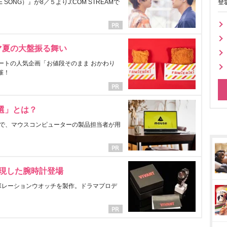
ONG）』が8／５よりJ:COM STREAMで
登
マ夏の大盤振る舞い
ートの人気企画「お値段そのまま おかわり
催！
選」とは？
で、マウスコンピューターの製品担当者が用
表現した腕時計登場
ラボレーションウオッチを製作。ドラマプロデ