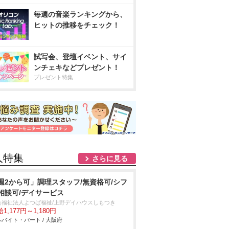
毎週の音楽ランキングから、
ヒットの推移をチェック！
試写会、登壇イベント、サイ
ンチェキなどプレゼント！
プレゼント特集
人特集
さらに見る
週2から可」調理スタッフ/無資格可/シフ
相談可/デイサービス
会福祉法人よつば福祉/上野デイハウスしもつき
1,177円～1,180円
バイト・パート / 大阪府