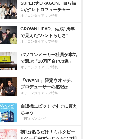
SUPER★DRAGON、自ら描
いた”レトロフューチャー”
オリコンタイアップ特集
CROWN HEAD、結成1周年
で見えた”バンドらしさ”
オリコンタイアップ特集
パソコンメーカー社員が本気
で選ぶ「10万円台PC3選」
オリコンタイアップ特集
『VIVANT』限定ウオッチ、
プロデューサーの感想は
オリコンタイアップ特集
自販機にピッ！ですぐに買え
ちゃう
（PR）ジハンピ
朝1分貼るだけ！ミルクピー
ルで一日中ずっとうるツヤ肌