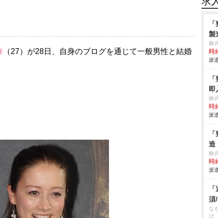
求
「
製
株
奈
（27）が28日、自身のブログを通じて一般男性と結婚
時給
派遣
「
即
株
時給
派遣
「
造
株
時給
派遣
「
須
な
ば