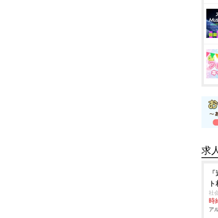
求
「
ト
社
時給
アル