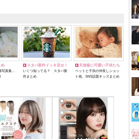
とめ
スタバ新作イッキ見せ！
天使級に可愛い子供たち
猫写真集…
いくつ知ってる？ スタバ新
ペットと子供の仲良しショッ
リ
作まとめ
ト他、SNS話題キッズまとめ