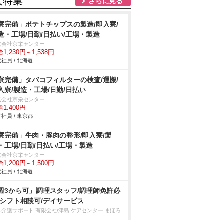
人特集
さらに見る
寮完備」ポテトチップスの製造/即入寮/
造・工場/日勤/日払い/工場・製造
式会社京栄センター
1,230円～1,538円
社員 / 北海道
寮完備」タバコフィルターの検査/運搬/
入寮/製造・工場/日勤/日払い
式会社京栄センター
1,400円
社員 / 東京都
寮完備」牛肉・豚肉の整形/即入寮/製
・工場/日勤/日払い/工場・製造
式会社京栄センター
1,200円～1,500円
社員 / 北海道
週3から可」調理スタッフ/調理師免許必
/シフト相談可/デイサービス
も介護サポート 有限会社/津島 ケアセンター まほろ