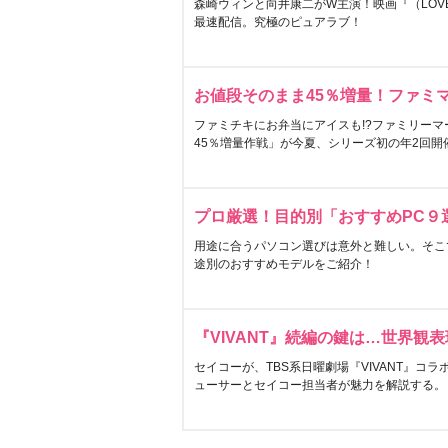
森崎ウィンと向井康二がW主演！映画『（LOVE S
最速配信。究極のピュアラブ！
お値段そのまま45％増量！ファミ
ファミチキにお弁当にアイスも!?ファミリーマ
45％増量作戦」が今夏、シリーズ初の年2回開
プロ厳選！目的別「おすすめPC９
用途に合うパソコン選びは意外と難しい。そこ
途別のおすすめモデルをご紹介！
『VIVANT』続編の鍵は…世界観
セイコーが、TBS系日曜劇場『VIVANT』コ
ューサーとセイコー担当者が魅力を解説する。