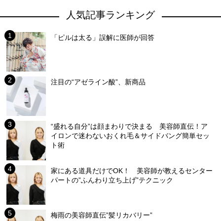
人気記事ランキング
「ピルは太る」誤解に医師が回答
注目の“アゼライン酸”、新商品
“盛れる自分”は顔まわりで決まる 美容師直伝！ア
イロンで迷わないおくれ毛＆サイドバング簡単セッ
ト術
家にある道具だけでOK！ 美容師が教えるセンター
パートの”ふんわり立ち上げ”テクニック
梅雨の美容師直伝”髪リカバリー”