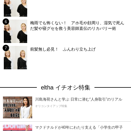
梅雨でも怖くない！ アホ毛や顔周り、湿気で死ん
だ髪や寝グセを救う美容師直伝のリカバリー術
前髪無し必見！ ふんわり立ち上げ
eltha イチオシ特集
川島海荷さんと学ぶ 日常に潜む“人身取引”のリアル
オリコンタイアップ特集
マクドナルドが40年にわたり支える「小学生の甲子