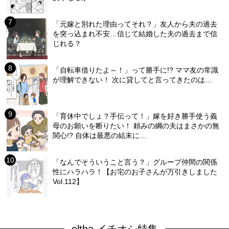
「元嫁と別れた理由ってそれ？」友人から夫の過去
を突っ込まれ不安…信じて結婚した夫の過去まで信
じれる？
「自転車借りたよ～！」って勝手に!? ママ友の常識
が理解できない！ 次に貸してと言ってきたのは…
「育休中でしょ？手伝って！」嫁を好き勝手使う義
母のお願いを断りたい！ 頼みの綱の夫はまさかの無
関心!? 自体は最悪の結末に…
「なんでそういうこと言う？」グループ仲間の関係
性にハラハラ！【お宅のお子さんが万引きしました
Vol.112】