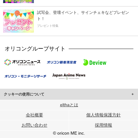
試写会、登壇イベント、サインチェキなどプレゼン
ト！
プレゼント特集
オリコングループサイト
クッキーの使用について
このサイトでは Cookie を使用して、ユーザーに合わせたコンテンツや広告の
elthaとは
表示、ソーシャル メディア機能の提供、広告の表示回数やクリック数の測定を
会社概要
個人情報保護方針
行っています。
また、ユーザーによるサイトの利用状況についても情報を収集し、ソーシャル
お問い合わせ
採用情報
メディアや広告配信、データ解析の各パートナーに提供しています。
各パートナーは、この情報とユーザーが各パートナーに提供した他の情報や、
© oricon ME inc.
ユーザーが各パートナーのサービスを使用したときに収集した他の情報を組み