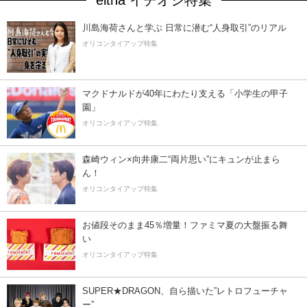
eltha イチオシ特集
川島海荷さんと学ぶ 日常に潜む“人身取引”のリアル
オリコンタイアップ特集
マクドナルドが40年にわたり支える「小学生の甲子
園」
オリコンタイアップ特集
森崎ウィン×向井康二“両片思い”にキュンが止まら
ん！
オリコンタイアップ特集
お値段そのまま45％増量！ファミマ夏の大盤振る舞
い
オリコンタイアップ特集
SUPER★DRAGON、自ら描いた”レトロフューチャ
ー”