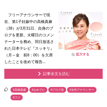
フリーアナウンサーで現
在、第1子妊娠中の高橋真麻
（38）が3月31日、自身のブ
ログを更新。火曜日のコメン
テーターを務め、同日放送さ
れた日本テレビ『スッキリ』
拡大する
（月～金 前8：00）を欠席
したことを改めて報告...
記事全文を読む
#高橋真麻
#おめでた
#ブログ発
#女性アナウンサー
#フジ