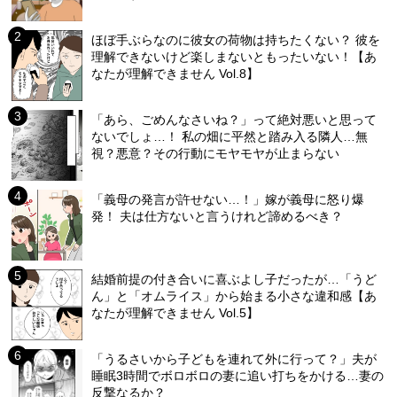
ほぼ手ぶらなのに彼女の荷物は持ちたくない？ 彼を
理解できないけど楽しまないともったいない！【あ
なたが理解できません Vol.8】
「あら、ごめんなさいね？」って絶対悪いと思って
ないでしょ…！ 私の畑に平然と踏み入る隣人…無
視？悪意？その行動にモヤモヤが止まらない
「義母の発言が許せない…！」嫁が義母に怒り爆
発！ 夫は仕方ないと言うけれど諦めるべき？
結婚前提の付き合いに喜ぶよし子だったが…「うど
ん」と「オムライス」から始まる小さな違和感【あ
なたが理解できません Vol.5】
「うるさいから子どもを連れて外に行って？」夫が
睡眠3時間でボロボロの妻に追い打ちをかける…妻の
反撃なるか？