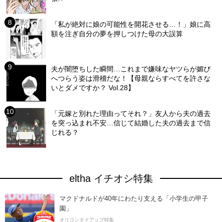
「私が絶対に娘の可能性を開花させる…！」娘に高
額を注ぎ自分の夢を押しつけた母の大誤算
夫が闇堕ちした瞬間…これまで嫌味なヤツらが媚び
へつらう姿は滑稽だな！【母親ならすべてを許さな
いとダメですか？ Vol.28】
「元嫁と別れた理由ってそれ？」友人から夫の過去
を突っ込まれ不安…信じて結婚した夫の過去まで信
じれる？
eltha イチオシ特集
マクドナルドが40年にわたり支える「小学生の甲子
園」
オリコンタイアップ特集