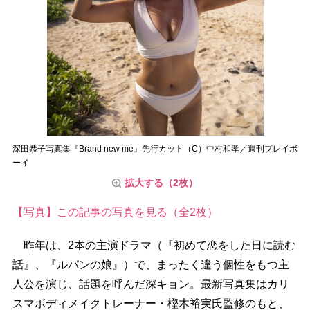
深田恭子写真集『Brand new me』先行カット（C）中村和孝／週刊プレイボ
ーイ
拡大する（2枚）
【写真】この記事の写真を見る（全2枚）
昨年は、2本の主演ドラマ（『初めて恋をした日に読む
話』、『ルパンの娘』）で、まったく違う個性をもつ主
人公を演じ、話題を呼んだ深キョン。最新写真集はカリ
スマボディメイクトレーナー・樫木裕実氏監修のもと、