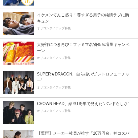
イケメンてんこ盛り！尊すぎる男子の純情ラブに胸
キュン
オリコンタイアップ特集
大好評につき再び！ファミマ名物45％増量キャンペ
ーン
オリコンタイアップ特集
SUPER★DRAGON、自ら描いた”レトロフューチャ
ー”
オリコンタイアップ特集
CROWN HEAD、結成1周年で見えた”バンドらしさ”
オリコンタイアップ特集
【驚愕】メーカー社員が推す「10万円台」神コスパ