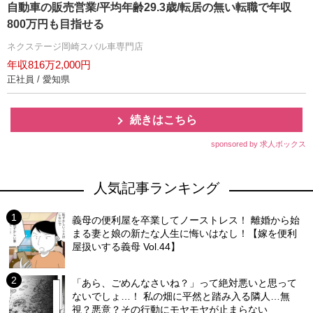
自動車の販売営業/平均年齢29.3歳/転居の無い転職で年収
800万円も目指せる
ネクステージ岡崎スバル車専門店
年収816万2,000円
正社員 / 愛知県
続きはこちら
sponsored by 求人ボックス
人気記事ランキング
義母の便利屋を卒業してノーストレス！ 離婚から始
まる妻と娘の新たな人生に悔いはなし！【嫁を便利
屋扱いする義母 Vol.44】
「あら、ごめんなさいね？」って絶対悪いと思って
ないでしょ…！ 私の畑に平然と踏み入る隣人…無
視？悪意？その行動にモヤモヤが止まらない