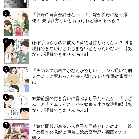
「義母の発言が許せない…！」嫁が義母に怒り爆
発！ 夫は仕方ないと言うけれど諦めるべき？
ほぼ手ぶらなのに彼女の荷物は持ちたくない？ 彼を
理解できないけど楽しまないともったいない！【あ
なたが理解できません Vol.8】
「夫のスマホ画面がなんか怪しい…」ジム通いで別
人のように変わった!? 夫が隠していた衝撃の事実と
は
結婚前提の付き合いに喜ぶよし子だったが…「うど
ん」と「オムライス」から始まる小さな違和感【あ
なたが理解できません Vol.5】
「嫁に問題があるから息子が目移りしたのよ！」義
母の驚きの見解に唖然…嫁の高学歴が原因だと主
張!?