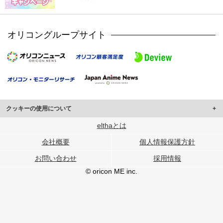
オリコングループサイト
クッキーの使用について
このサイトでは Cookie を使用して、ユーザーに合わせたコンテンツや広告の
elthaとは
表示、ソーシャル メディア機能の提供、広告の表示回数やクリック数の測定を
会社概要
個人情報保護方針
行っています。
また、ユーザーによるサイトの利用状況についても情報を収集し、ソーシャル
お問い合わせ
採用情報
メディアや広告配信、データ解析の各パートナーに提供しています。
各パートナーは、この情報とユーザーが各パートナーに提供した他の情報や、
© oricon ME inc.
ユーザーが各パートナーのサービスを使用したときに収集した他の情報を組み
合わせて使用することがあります。