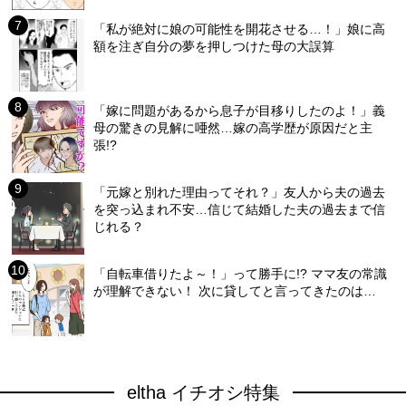
「私が絶対に娘の可能性を開花させる…！」娘に高
額を注ぎ自分の夢を押しつけた母の大誤算
「嫁に問題があるから息子が目移りしたのよ！」義
母の驚きの見解に唖然…嫁の高学歴が原因だと主
張!?
「元嫁と別れた理由ってそれ？」友人から夫の過去
を突っ込まれ不安…信じて結婚した夫の過去まで信
じれる？
「自転車借りたよ～！」って勝手に!? ママ友の常識
が理解できない！ 次に貸してと言ってきたのは…
eltha イチオシ特集