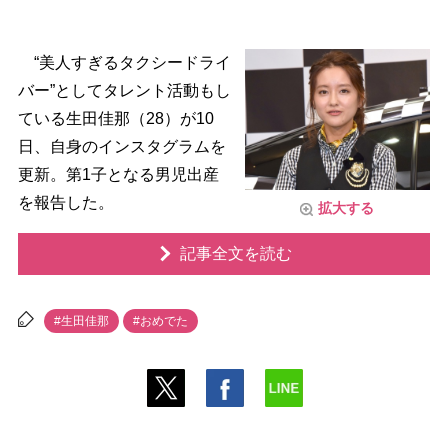
“美人すぎるタクシードライ
バー”としてタレント活動もし
ている生田佳那（28）が10
日、自身のインスタグラムを
更新。第1子となる男児出産
を報告した。
拡大する
記事全文を読む
#生田佳那
#おめでた