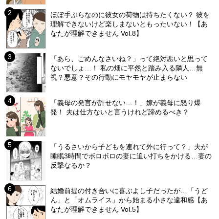
ほぼ手ぶらなのに彼女の荷物は持ちたくない？ 彼を
理解できないけど楽しまないともったいない！【あ
なたが理解できません Vol.8】
「あら、ごめんなさいね？」って絶対悪いと思って
ないでしょ…！ 私の畑に平然と踏み入る隣人…無
視？悪意？その行動にモヤモヤが止まらない
「義母の発言が許せない…！」嫁が義母に怒り爆
発！ 夫は仕方ないと言うけれど諦めるべき？
「うるさいから子どもを連れて外に行って？」夫が
睡眠3時間でボロボロの妻に追い打ちをかける…妻の
反撃なるか？
結婚前提の付き合いに喜ぶよし子だったが…「うど
ん」と「オムライス」から始まる小さな違和感【あ
なたが理解できません Vol.5】