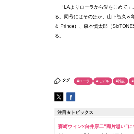
「LAよりローラから愛をこめて」
る。同号にはそのほか、山下智久＆亀梨和也
＆ Prince）、森本慎太郎（SixTO
る。
タグ
#ローラ
#モデル
#雑誌
#
注目★トピックス
森崎ウィン×向井康二“両片思い”