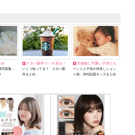
とめ
スタバ新作イッキ見せ！
天使級に可愛い子供たち
猫写真集…
いくつ知ってる？ スタバ新
ペットと子供の仲良しショッ
リ
作まとめ
ト他、SNS話題キッズまとめ