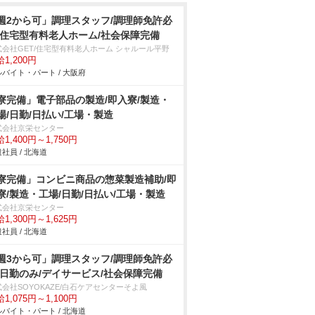
週2から可」調理スタッフ/調理師免許必
/住宅型有料老人ホーム/社会保障完備
式会社GET/住宅型有料老人ホーム シャルール平野
1,200円
バイト・パート / 大阪府
寮完備」電子部品の製造/即入寮/製造・
場/日勤/日払い/工場・製造
式会社京栄センター
1,400円～1,750円
社員 / 北海道
寮完備」コンビニ商品の惣菜製造補助/即
寮/製造・工場/日勤/日払い/工場・製造
式会社京栄センター
1,300円～1,625円
社員 / 北海道
週3から可」調理スタッフ/調理師免許必
/日勤のみ/デイサービス/社会保障完備
会社SOYOKAZE/白石ケアセンターそよ風
1,075円～1,100円
バイト・パート / 北海道