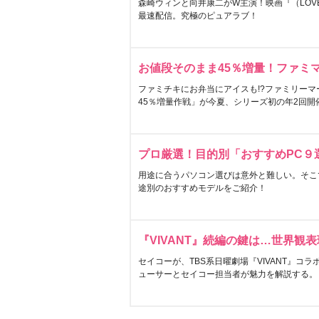
森崎ウィンと向井康二がW主演！映画『（LOVE S
最速配信。究極のピュアラブ！
お値段そのまま45％増量！ファミ
ファミチキにお弁当にアイスも!?ファミリーマ
45％増量作戦」が今夏、シリーズ初の年2回開
プロ厳選！目的別「おすすめPC９
用途に合うパソコン選びは意外と難しい。そこ
途別のおすすめモデルをご紹介！
『VIVANT』続編の鍵は…世界観
セイコーが、TBS系日曜劇場『VIVANT』コ
ューサーとセイコー担当者が魅力を解説する。