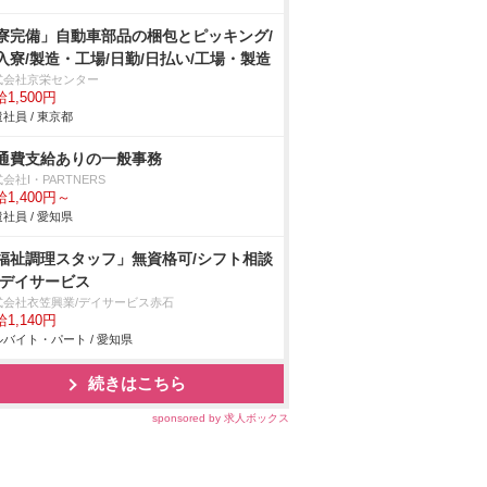
寮完備」自動車部品の梱包とピッキング/
入寮/製造・工場/日勤/日払い/工場・製造
式会社京栄センター
1,500円
社員 / 東京都
通費支給ありの一般事務
会社I・PARTNERS
1,400円～
社員 / 愛知県
福祉調理スタッフ」無資格可/シフト相談
/デイサービス
式会社衣笠興業/デイサービス赤石
1,140円
バイト・パート / 愛知県
続きはこちら
sponsored by 求人ボックス