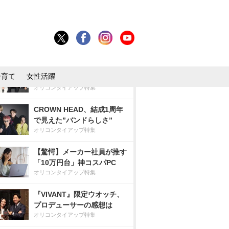
オリコンタイアップ特集
デカすぎ都市伝説発生!?ファ
ミマ45％増量作戦再来
オリコンタイアップ特集
SUPER★DRAGON、自ら描
子育て
女性活躍
いた”レトロフューチャー”
オリコンタイアップ特集
CROWN HEAD、結成1周年
で見えた”バンドらしさ”
オリコンタイアップ特集
【驚愕】メーカー社員が推す
「10万円台」神コスパPC
オリコンタイアップ特集
『VIVANT』限定ウオッチ、
プロデューサーの感想は
オリコンタイアップ特集