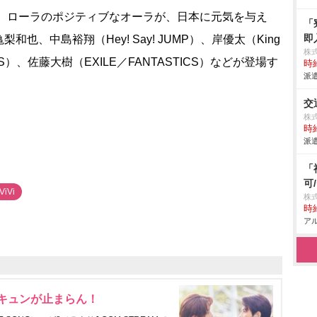
。ローラのポジティブなオーラが、日本に元気を与え
「
即
、中島裕翔（Hey! Say! JUMP）、岸優太（King
株
NES）、佐藤大樹（EXILE／FANTASTICS）などが登場す
時給
派遣
交
株式
時給
派遣
「
可
ViVi
株
時給
アル
にキュンが止まらん！