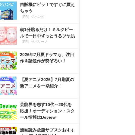
自販機にピッ！ですぐに買え
ちゃう
（PR）ジハンピ
朝1分貼るだけ！ミルクピー
ルで一日中ずっとうるツヤ肌
（PR）サボリーノ
2026年7月夏ドラマも、注目
作＆話題作が勢ぞろい！
【夏アニメ2026】7月期夏の
新アニメを一挙紹介！
芸能界を志す10代～20代を
応援！オーディション・スク
ール情報はDeview
漫画読み放題サブスクおすす