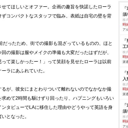
させてほしいとオファー。企画の趣旨を快諾したローラ
「
須
けずコンパクトなスタッフで臨み、表紙は自宅の壁を背
株
時給
アル
「
前だったため、街での撮影も混ざっているものの、ほと
工
今回の撮影は服やメイクの準備も大変だったはずだが、
株
時給
思って楽しかったー！」って笑顔を見せたローラは以前
派遣
オーラにあふれていた。
「
入
株
るが、彼女にまとわりついて離れないのでなかなか撮
時給
派遣
を求めて2時間も駆けずり回ったり、ハプニングもいろい
「
インタビューでLAに移住した理由やどうやって英語を身
須
ぱいとなった。
株式
時給
アル