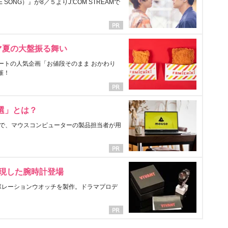
ONG）』が8／５よりJ:COM STREAMで
マ夏の大盤振る舞い
ートの人気企画「お値段そのまま おかわり
催！
選」とは？
で、マウスコンピューターの製品担当者が用
表現した腕時計登場
ラボレーションウオッチを製作。ドラマプロデ