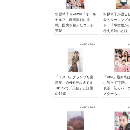
水原希子＆kemio「オール
水原希子が語る
セルフ」表紙撮影に挑
愛のターニング
戦 国境を超えたコラボ
ト 「事実婚が
実現
考える理由とは
2020.05.19
2
「ミスiD」グランプリ嵐
『ViVi』最新号
莉菜、ViViモデル抜てき
に飾って可愛い
TikTokで「天使」と話題
表紙 初カバー
の16歳
スターも...
2020.03.18
2