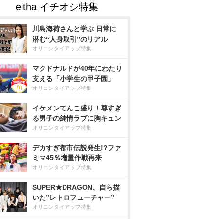
川島海荷さんと学ぶ 日常に
潜む“人身取引”のリアル
オリコンタイアップ特集
マクドナルドが40年にわたり
支える「小学生の甲子園」
オリコンタイアップ特集
イケメンてんこ盛り！尊すぎ
る男子の純情ラブに胸キュン
オリコンタイアップ特集
デカすぎ都市伝説発生!?ファ
ミマ45％増量作戦再来
オリコンタイアップ特集
SUPER★DRAGON、自ら描
いた”レトロフューチャー”
オリコンタイアップ特集