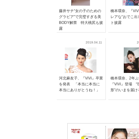
藤井サチ“女の子のための
橋本環奈、『ViV
グラビア”で完璧すぎる美
レアな“おでこ出
BODY解禁 特大桃尻も披
ト披露
露
2019.04.11
2
河北麻友子、『ViVi』卒業
橋本環奈、2年ぶ
を発表 「本当に本当に
『ViVi』登場 
本当にありがとうね！」
形”のいまを届け