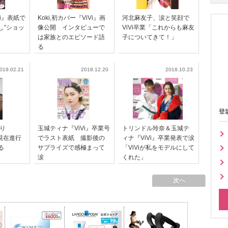
i』表紙で
Koki,初カバー『ViVi』画
河北麻友子、涙と笑顔で
し”ショッ
像公開 インタビューで
ViVi卒業「これからも麻友
は家族とのエピソード語
子についてきて！」
る
019.02.21
2018.12.20
2018.10.23
登
り
玉城ティナ『ViVi』卒業号
トリンドル玲奈＆玉城テ
“現在進行
でラスト表紙 撮影後の
ィナ『ViVi』卒業発表で涙
る
サプライズで感極まって
「ViViが私をモデルにして
涙
くれた」
次へ