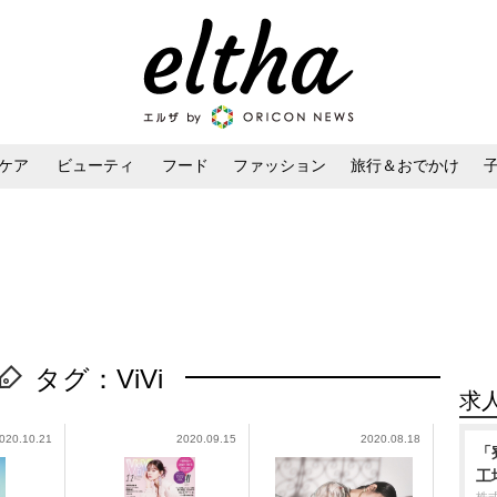
ケア
ビューティ
フード
ファッション
旅行＆おでかけ
ンケア
ダイエット・ボディケア
ヘアスタイル・ヘアアレンジ
タグ：ViVi
求
020.10.21
2020.09.15
2020.08.18
「
工