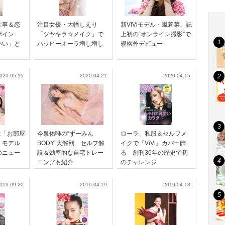
仕事＆恋
注目女優・大幡しえり
新ViViモデル・嵐莉菜、誌
ポイン
「ツヤキラ☆メイク」で
上初の“オンライン撮影”で
いい」と
ハッピーオーラ増し増し
規格外デビュー
020.05.15
2020.04.21
2020.04.15
は「お部屋
今泉佑唯の“ずーみん
ローラ、私服＆セルフメ
」モデル
BODY”大解剖 セルフ解
イクで『ViVi』カバー飾
のニュー
説＆効率的な自宅トレー
る 創刊36年の歴史で初
ニングも紹介
のチャレンジ
019.09.20
2019.04.19
2019.04.18