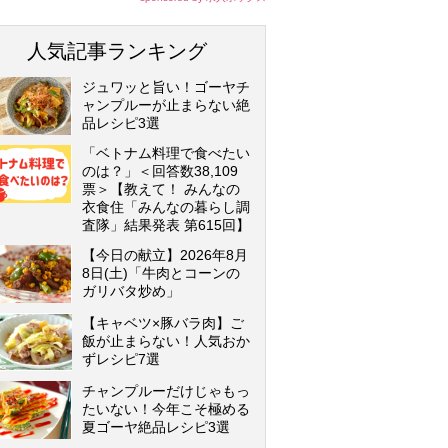
人気記事ランキング
ジュワッと旨い！ゴーヤチ
ャンプルーが止まらない絶
品レシピ3選
「ベトナム料理で食べたい
のは？」＜回答数38,109
票＞【教えて！ みんなの
衣食住「みんなの暮らし調
査隊」結果発表 第615回】
【今日の献立】2026年8月
8日(土)「牛肉とコーンの
ガリバタ炒め」
【キャベツ×豚バラ肉】ご
飯が止まらない！人気おか
ずレシピ7選
チャンプルーだけじゃもっ
たいない！今年こそ極める
夏ゴーヤ絶品レシピ3選