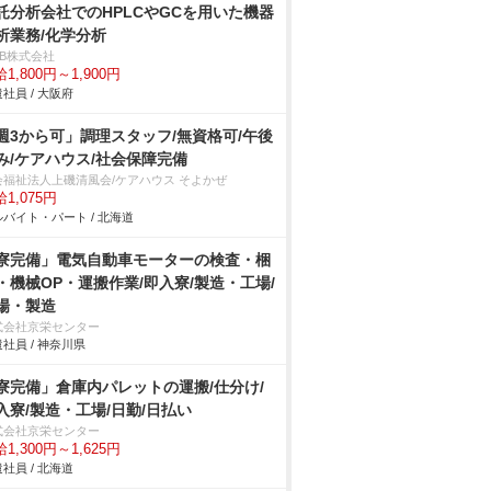
託分析会社でのHPLCやGCを用いた機器
析業務/化学分析
DB株式会社
1,800円～1,900円
社員 / 大阪府
週3から可」調理スタッフ/無資格可/午後
み/ケアハウス/社会保障完備
会福祉法人上磯清風会/ケアハウス そよかぜ
1,075円
バイト・パート / 北海道
寮完備」電気自動車モーターの検査・梱
・機械OP・運搬作業/即入寮/製造・工場/
場・製造
式会社京栄センター
社員 / 神奈川県
寮完備」倉庫内パレットの運搬/仕分け/
入寮/製造・工場/日勤/日払い
式会社京栄センター
1,300円～1,625円
社員 / 北海道