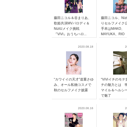
藤田ニコル＆谷まりあ、
藤田ニコル、Niz
歌姫共演MVパロディ＆
りセルフメイク
NiziUメイク挑戦
手本はMAKO、
『ViVi』おうちハロ...
MAYUKA、RIO
2020.08.18
2
“カワイイの天才”道重さゆ
“ViViイチのモテ
み、オール私物コスメで
チの魅力とは 
秋のセルフメイク披露
マイル＆ヘルシ
で魅了
2020.06.16
2