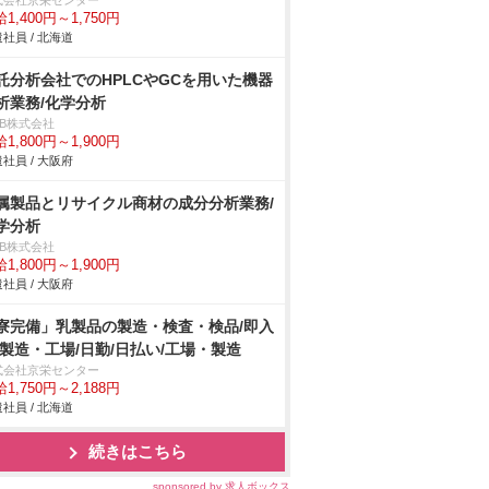
式会社京栄センター
1,400円～1,750円
社員 / 北海道
託分析会社でのHPLCやGCを用いた機器
析業務/化学分析
DB株式会社
1,800円～1,900円
社員 / 大阪府
属製品とリサイクル商材の成分分析業務/
学分析
DB株式会社
1,800円～1,900円
社員 / 大阪府
寮完備」乳製品の製造・検査・検品/即入
/製造・工場/日勤/日払い/工場・製造
式会社京栄センター
1,750円～2,188円
社員 / 北海道
続きはこちら
sponsored by 求人ボックス