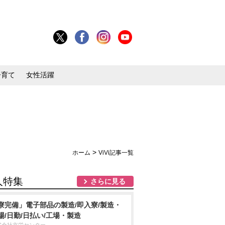
子育て
女性活躍
>
ホーム
ViVi記事一覧
人特集
さらに見る
寮完備」電子部品の製造/即入寮/製造・
場/日勤/日払い/工場・製造