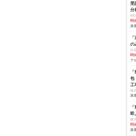
受
分
W
時給
派遣
「
の
社
時給
アル
「
包
工
株
派遣
「
即
株
時給
派遣