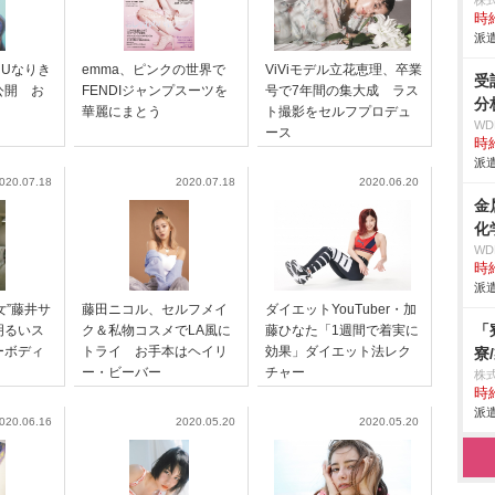
株
時給
派遣
iUなりき
emma、ピンクの世界で
ViViモデル立花恵理、卒業
受
公開 お
FENDIジャンプスーツを
号で7年間の集大成 ラス
分
華麗にまとう
ト撮影をセルフプロデュ
W
ース
時給
派遣
020.07.18
2020.07.18
2020.06.20
金
化
W
時給
派遣
女”藤井サ
藤田ニコル、セルフメイ
ダイエットYouTuber・加
「
明るいス
ク＆私物コスメでLA風に
藤ひなた「1週間で着実に
ーボディ
トライ お手本はヘイリ
効果」ダイエット法レク
寮
ー・ビーバー
チャー
株
時給
派遣
020.06.16
2020.05.20
2020.05.20