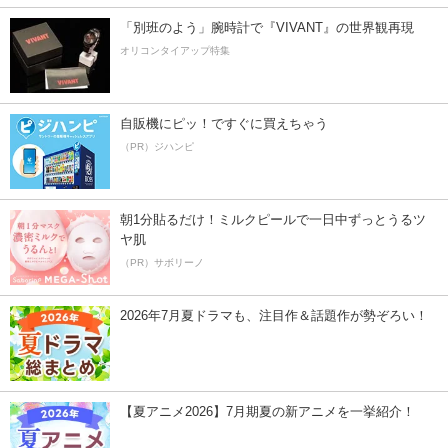
「別班のよう」腕時計で『VIVANT』の世界観再現
オリコンタイアップ特集
自販機にピッ！ですぐに買えちゃう
（PR）ジハンピ
朝1分貼るだけ！ミルクピールで一日中ずっとうるツ
ヤ肌
（PR）サボリーノ
2026年7月夏ドラマも、注目作＆話題作が勢ぞろい！
【夏アニメ2026】7月期夏の新アニメを一挙紹介！