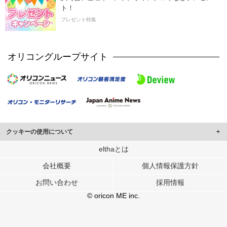
ト！
プレゼント特集
オリコングループサイト
クッキーの使用について
このサイトでは Cookie を使用して、ユーザーに合わせたコンテンツや広告の
elthaとは
表示、ソーシャル メディア機能の提供、広告の表示回数やクリック数の測定を
会社概要
個人情報保護方針
行っています。
また、ユーザーによるサイトの利用状況についても情報を収集し、ソーシャル
お問い合わせ
採用情報
メディアや広告配信、データ解析の各パートナーに提供しています。
各パートナーは、この情報とユーザーが各パートナーに提供した他の情報や、
© oricon ME inc.
ユーザーが各パートナーのサービスを使用したときに収集した他の情報を組み
合わせて使用することがあります。