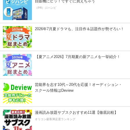
自販機にピッ！ですぐに買えちゃう
（PR）ジハンピ
2026年7月夏ドラマも、注目作＆話題作が勢ぞろい！
【夏アニメ2026】7月期夏の新アニメを一挙紹介！
芸能界を志す10代～20代を応援！オーディション・
スクール情報はDeview
漫画読み放題サブスクおすすめ11選【徹底比較】
オリコン顧客満足度ランキング