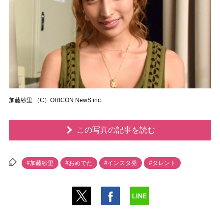
加藤紗里 （C）ORICON NewS inc.
この写真の記事を読む
#加藤紗里
#おめでた
#インスタ発
#タレント