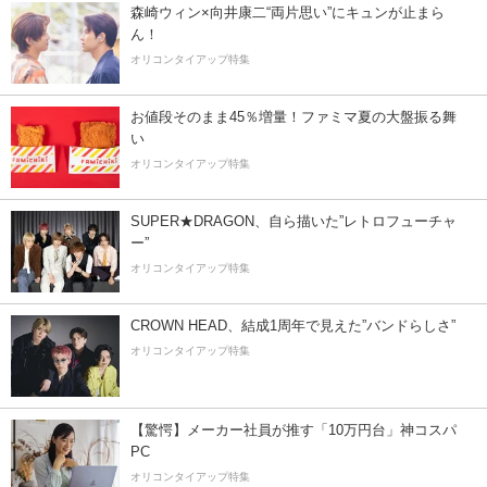
森崎ウィン×向井康二“両片思い”にキュンが止まら
ん！
オリコンタイアップ特集
お値段そのまま45％増量！ファミマ夏の大盤振る舞
い
オリコンタイアップ特集
SUPER★DRAGON、自ら描いた”レトロフューチャ
ー”
オリコンタイアップ特集
CROWN HEAD、結成1周年で見えた”バンドらしさ”
オリコンタイアップ特集
【驚愕】メーカー社員が推す「10万円台」神コスパ
PC
オリコンタイアップ特集