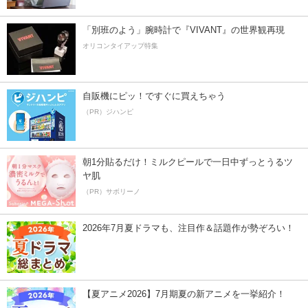
「別班のよう」腕時計で『VIVANT』の世界観再現
オリコンタイアップ特集
自販機にピッ！ですぐに買えちゃう
（PR）ジハンピ
朝1分貼るだけ！ミルクピールで一日中ずっとうるツ
ヤ肌
（PR）サボリーノ
2026年7月夏ドラマも、注目作＆話題作が勢ぞろい！
【夏アニメ2026】7月期夏の新アニメを一挙紹介！