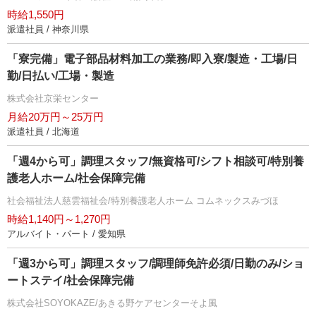
時給1,550円
派遣社員 / 神奈川県
「寮完備」電子部品材料加工の業務/即入寮/製造・工場/日
勤/日払い/工場・製造
株式会社京栄センター
月給20万円～25万円
派遣社員 / 北海道
「週4から可」調理スタッフ/無資格可/シフト相談可/特別養
護老人ホーム/社会保障完備
社会福祉法人慈雲福祉会/特別養護老人ホーム コムネックスみづほ
時給1,140円～1,270円
アルバイト・パート / 愛知県
「週3から可」調理スタッフ/調理師免許必須/日勤のみ/ショ
ートステイ/社会保障完備
株式会社SOYOKAZE/あきる野ケアセンターそよ風