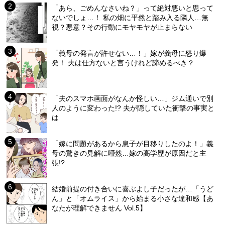
「あら、ごめんなさいね？」って絶対悪いと思って
ないでしょ…！ 私の畑に平然と踏み入る隣人…無
視？悪意？その行動にモヤモヤが止まらない
「義母の発言が許せない…！」嫁が義母に怒り爆
発！ 夫は仕方ないと言うけれど諦めるべき？
「夫のスマホ画面がなんか怪しい…」ジム通いで別
人のように変わった!? 夫が隠していた衝撃の事実と
は
「嫁に問題があるから息子が目移りしたのよ！」義
母の驚きの見解に唖然…嫁の高学歴が原因だと主
張!?
結婚前提の付き合いに喜ぶよし子だったが…「うど
ん」と「オムライス」から始まる小さな違和感【あ
なたが理解できません Vol.5】