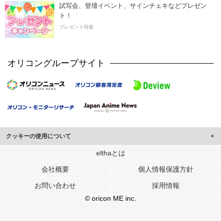
試写会、登壇イベント、サインチェキなどプレゼン
ト！
プレゼント特集
オリコングループサイト
クッキーの使用について
このサイトでは Cookie を使用して、ユーザーに合わせたコンテンツや広告の
elthaとは
表示、ソーシャル メディア機能の提供、広告の表示回数やクリック数の測定を
会社概要
個人情報保護方針
行っています。
また、ユーザーによるサイトの利用状況についても情報を収集し、ソーシャル
お問い合わせ
採用情報
メディアや広告配信、データ解析の各パートナーに提供しています。
各パートナーは、この情報とユーザーが各パートナーに提供した他の情報や、
© oricon ME inc.
ユーザーが各パートナーのサービスを使用したときに収集した他の情報を組み
合わせて使用することがあります。