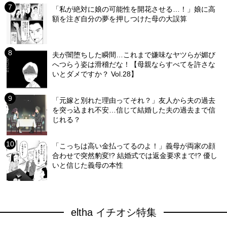
「私が絶対に娘の可能性を開花させる…！」娘に高
額を注ぎ自分の夢を押しつけた母の大誤算
夫が闇堕ちした瞬間…これまで嫌味なヤツらが媚び
へつらう姿は滑稽だな！【母親ならすべてを許さな
いとダメですか？ Vol.28】
「元嫁と別れた理由ってそれ？」友人から夫の過去
を突っ込まれ不安…信じて結婚した夫の過去まで信
じれる？
「こっちは高い金払ってるのよ！」義母が両家の顔
合わせで突然豹変!? 結婚式では返金要求まで!? 優し
いと信じた義母の本性
eltha イチオシ特集