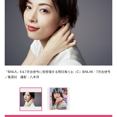
『BAILA』6＆7月合併号に初登場する明日海りお（C）BAILA6・7月合併号
／集英社 撮影：八木淳