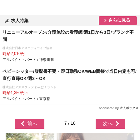
さらに見る
求人特集
リニューアルオープン/介護施設の看護師/週1日から3日/ブランク不
問
株式会社日本アメニティライフ協会
時給2,010円
アルバイト・パート / 神奈川県
ベビーシッター/履歴書不要・即日勤務OK/WEB面接で当日内定も可/
直行直帰OK/週2～OK
株式会社アズスタッフ わんぱくランド
時給1,350円～
アルバイト・パート / 東京都
sponsored by 求人ボックス
7 / 18
前へ
次へ