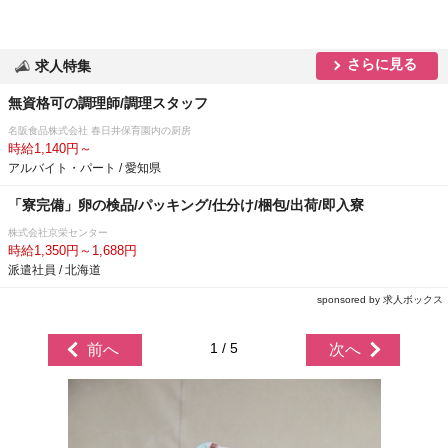
さらに見る
求人特集
無資格可の調理師/調理スタッフ
名阪食品株式会社 春日井保育園内の厨房
時給1,140円～
アルバイト・パート / 愛知県
「寮完備」卵の検品/パッキング/仕分け/梱包/出荷/即入寮
株式会社京栄センター
時給1,350円～1,688円
派遣社員 / 北海道
sponsored by 求人ボックス
1 / 5
前へ
次へ