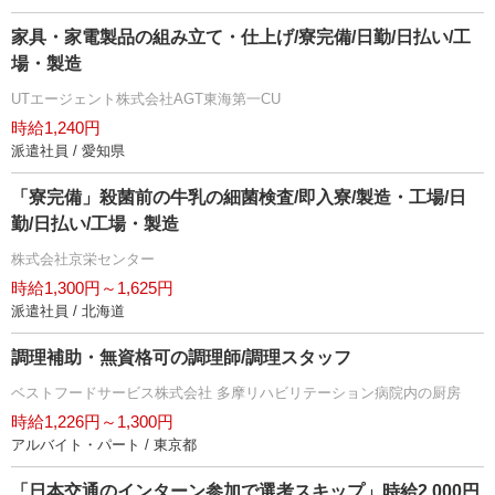
家具・家電製品の組み立て・仕上げ/寮完備/日勤/日払い/工
場・製造
UTエージェント株式会社AGT東海第一CU
時給1,240円
派遣社員 / 愛知県
「寮完備」殺菌前の牛乳の細菌検査/即入寮/製造・工場/日
勤/日払い/工場・製造
株式会社京栄センター
時給1,300円～1,625円
派遣社員 / 北海道
調理補助・無資格可の調理師/調理スタッフ
ベストフードサービス株式会社 多摩リハビリテーション病院内の厨房
時給1,226円～1,300円
アルバイト・パート / 東京都
「日本交通のインターン参加で選考スキップ」時給2,000円