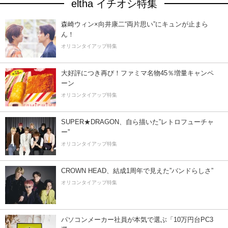
eltha イチオシ特集
森崎ウィン×向井康二“両片思い”にキュンが止まら
ん！
オリコンタイアップ特集
大好評につき再び！ファミマ名物45％増量キャンペ
ーン
オリコンタイアップ特集
SUPER★DRAGON、自ら描いた”レトロフューチャ
ー”
オリコンタイアップ特集
CROWN HEAD、結成1周年で見えた”バンドらしさ”
オリコンタイアップ特集
パソコンメーカー社員が本気で選ぶ「10万円台PC3