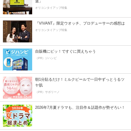
選」
オリコンタイアップ特集
『VIVANT』限定ウオッチ、プロデューサーの感想は
オリコンタイアップ特集
自販機にピッ！ですぐに買えちゃう
（PR）ジハンピ
朝1分貼るだけ！ミルクピールで一日中ずっとうるツ
ヤ肌
（PR）サボリーノ
2026年7月夏ドラマも、注目作＆話題作が勢ぞろい！