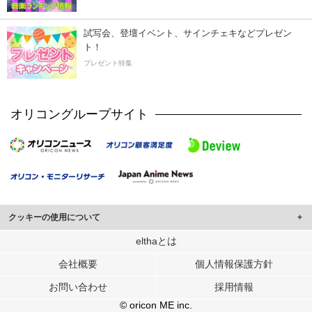
試写会、登壇イベント、サインチェキなどプレゼン
ト！
プレゼント特集
オリコングループサイト
クッキーの使用について
このサイトでは Cookie を使用して、ユーザーに合わせたコンテンツや広告の
elthaとは
表示、ソーシャル メディア機能の提供、広告の表示回数やクリック数の測定を
会社概要
個人情報保護方針
行っています。
また、ユーザーによるサイトの利用状況についても情報を収集し、ソーシャル
お問い合わせ
採用情報
メディアや広告配信、データ解析の各パートナーに提供しています。
各パートナーは、この情報とユーザーが各パートナーに提供した他の情報や、
© oricon ME inc.
ユーザーが各パートナーのサービスを使用したときに収集した他の情報を組み