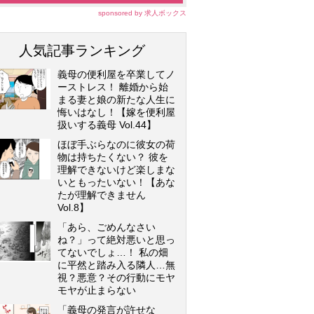
sponsored by 求人ボックス
人気記事ランキング
義母の便利屋を卒業してノ
ーストレス！ 離婚から始
まる妻と娘の新たな人生に
悔いはなし！【嫁を便利屋
扱いする義母 Vol.44】
ほぼ手ぶらなのに彼女の荷
物は持ちたくない？ 彼を
理解できないけど楽しまな
いともったいない！【あな
たが理解できません
Vol.8】
「あら、ごめんなさい
ね？」って絶対悪いと思っ
てないでしょ…！ 私の畑
に平然と踏み入る隣人…無
視？悪意？その行動にモヤ
モヤが止まらない
「義母の発言が許せな