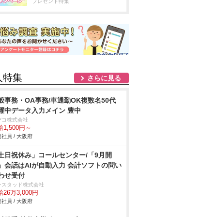
プレゼント特集
人特集
さらに見る
般事務・OA事務/車通勤OK複数名50代
躍中データ入力メイン 豊中
デコ株式会社
1,500円～
社員 / 大阪府
土日祝休み」コールセンター/「9月開
」会話はAIが自動入力 会計ソフトの問い
わせ受付
ンスタッド株式会社
26万3,000円
社員 / 大阪府