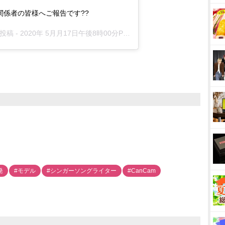
関係者の皆様へご報告です??
た投稿 -
2020年 5月月17日午後8時00分PDT
発
#モデル
#シンガーソングライター
#CanCam