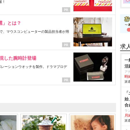
催！
選」とは？
で、マウスコンピューターの製品担当者が用
求
表現した腕時計登場
一
活
ラボレーションウオッチを製作。ドラマプロデ
ア
時給
派遣
「
始
合
ラ
月給
派遣