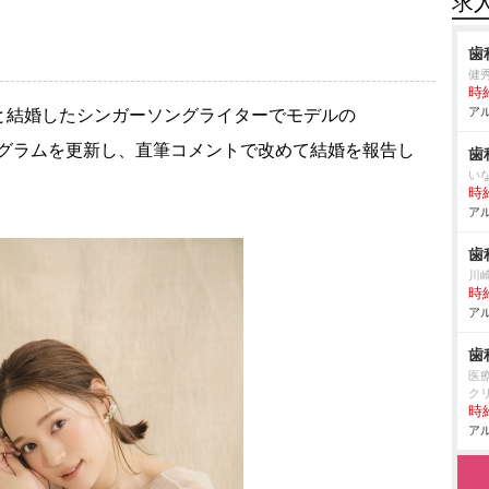
求
歯
健
時給
アル
結婚したシンガーソングライターでモデルの
タグラムを更新し、直筆コメントで改めて結婚を報告し
歯
い
時給
アル
歯
川
時給
アル
歯
医療
ク
時給
アル