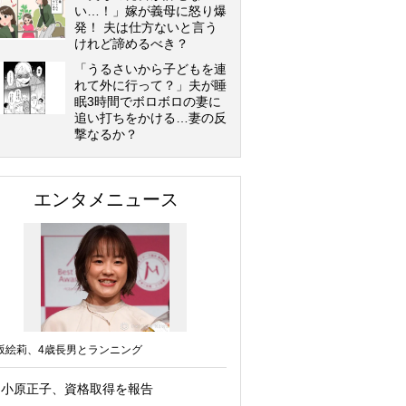
い…！」嫁が義母に怒り爆
発！ 夫は仕方ないと言う
けれど諦めるべき？
「うるさいから子どもを連
れて外に行って？」夫が睡
眠3時間でボロボロの妻に
追い打ちをかける…妻の反
撃なるか？
エンタメニュース
坂絵莉、4歳長男とランニング
小原正子、資格取得を報告