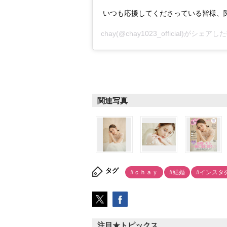
いつも応援してくださっている皆様、
chay
(@chay1023_official)がシェアし
関連写真
タグ
#ｃｈａｙ
#結婚
#インスタ
注目★トピックス