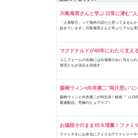
川島海荷さんと学ぶ 日常に潜む“人
「人身取引」って海外の話だと思ってませんか
起きています。川島海荷さんと学ぶリアルな実
マクドナルドが40年にわたり支え
ユニフォームの右袖には出場者のみに与えられ
球児たちが頂点を目指す
森崎ウィン×向井康二“両片思い”
森崎ウィンと向井康二がW主演！映画『（LOVE S
最速配信。究極のピュアラブ！
お値段そのまま45％増量！ファミ
ファミチキにお弁当にアイスも!?ファミリーマ