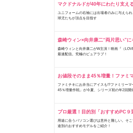
マクドナルドが40年にわたり支え
ユニフォームの右袖には出場者のみに与えられ
球児たちが頂点を目指す
森崎ウィン×向井康二“両片思い”
森崎ウィンと向井康二がW主演！映画『（LOVE S
最速配信。究極のピュアラブ！
お値段そのまま45％増量！ファミ
ファミチキにお弁当にアイスも!?ファミリーマ
45％増量作戦」が今夏、シリーズ初の年2回開
プロ厳選！目的別「おすすめPC９
用途に合うパソコン選びは意外と難しい。そこ
途別のおすすめモデルをご紹介！