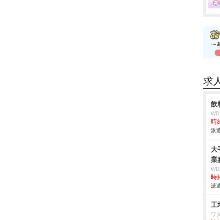
求
飲
W
時給
派遣
大
業
W
時給
派遣
工
ワ