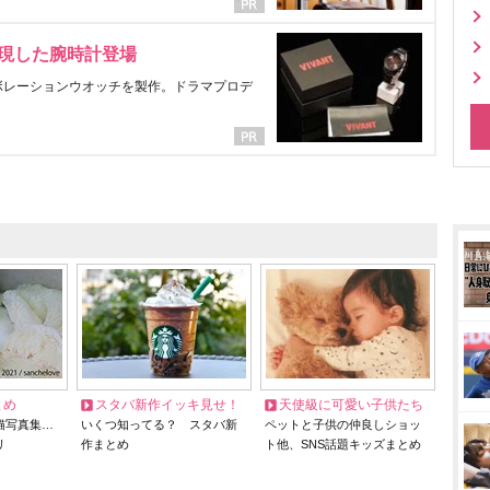
表現した腕時計登場
ラボレーションウオッチを製作。ドラマプロデ
とめ
スタバ新作イッキ見せ！
天使級に可愛い子供たち
猫写真集…
いくつ知ってる？ スタバ新
ペットと子供の仲良しショッ
リ
作まとめ
ト他、SNS話題キッズまとめ