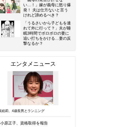
い…！」嫁が義母に怒り爆
発！ 夫は仕方ないと言う
けれど諦めるべき？
「うるさいから子どもを連
れて外に行って？」夫が睡
眠3時間でボロボロの妻に
追い打ちをかける…妻の反
撃なるか？
エンタメニュース
坂絵莉、4歳長男とランニング
小原正子、資格取得を報告