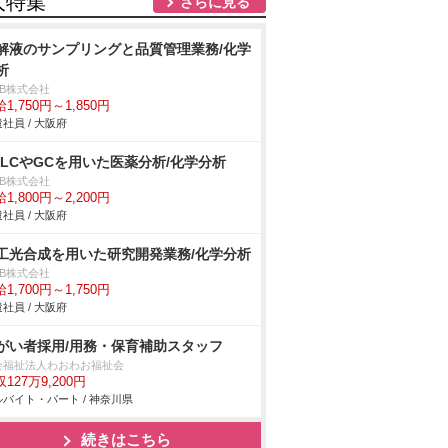
人特集
さらに見る
解液のサンプリングと品質管理業務/化学
析
DB株式会社
1,750円～1,850円
社員 / 大阪府
PLCやGCを用いた医薬分析/化学分析
DB株式会社
1,800円～2,200円
社員 / 大阪府
工光合成を用いた研究開発業務/化学分析
DB株式会社
1,700円～1,750円
社員 / 大阪府
がい者採用/用務・保育補助スタッフ
会福祉法人わおわお福祉会
127万9,200円
バイト・パート / 神奈川県
続きはこちら