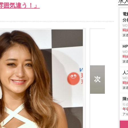
求
雰囲気違う！」
電
分
W
時給
派遣
H
W
時給
派遣
人
W
時給
派遣
障
社
年収
アル