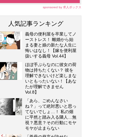
sponsored by 求人ボックス
人気記事ランキング
義母の便利屋を卒業してノ
ーストレス！ 離婚から始
まる妻と娘の新たな人生に
悔いはなし！【嫁を便利屋
扱いする義母 Vol.44】
ほぼ手ぶらなのに彼女の荷
物は持ちたくない？ 彼を
理解できないけど楽しまな
いともったいない！【あな
たが理解できません
Vol.8】
「あら、ごめんなさい
ね？」って絶対悪いと思っ
てないでしょ…！ 私の畑
に平然と踏み入る隣人…無
視？悪意？その行動にモヤ
モヤが止まらない
「義母の発言が許せな