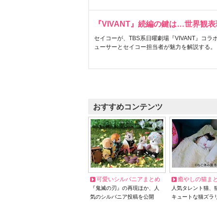
『VIVANT』続編の鍵は…世界観
セイコーが、TBS系日曜劇場『VIVANT』コ
ューサーとセイコー担当者が魅力を解説する。
おすすめコンテンツ
可愛いシルバニアまとめ
癒やしの猫ま
『鬼滅の刃』の再現ほか、人
人気タレント猫、
気のシルバニア投稿を公開
キュートな猫ズラ