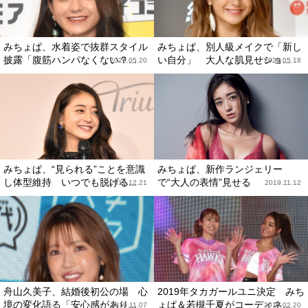
みちょぱ、水着姿で抜群スタイル
みちょぱ、別人級メイクで「新し
披露「腹筋ハンパなくない？...
い自分」 大人な肌見せショ...
2020.05.20
2020.05.18
みちょぱ、“見られる”ことを意識
みちょぱ、新作ランジェリー
し体型維持 いつでも脱げる...
で“大人の表情”見せる
2019.12.21
2019.11.12
舟山久美子、結婚後初公の場 心
2019年タカガールユニ決定 みち
境の変化語る「安心感があり...
ょぱ＆若槻千夏がコーディネ...
2019.11.07
2019.02.20