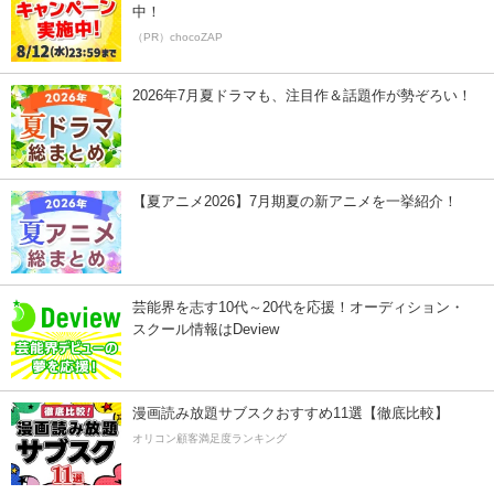
中！
（PR）chocoZAP
2026年7月夏ドラマも、注目作＆話題作が勢ぞろい！
【夏アニメ2026】7月期夏の新アニメを一挙紹介！
芸能界を志す10代～20代を応援！オーディション・
スクール情報はDeview
漫画読み放題サブスクおすすめ11選【徹底比較】
オリコン顧客満足度ランキング