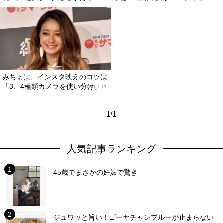
みちょぱ、インスタ映えのコツは
「3、4種類カメラを使い分け」
2018.07.11
1/1
人気記事ランキング
45歳でまさかの妊娠で驚き
ジュワッと旨い！ゴーヤチャンプルーが止まらない