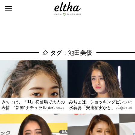
タグ：池田美優
みちょぱ、『JJ』初登場で大人の
みちょぱ、ショッキングピンクの
表情 “新鮮”ナチュラルメイ...
水着姿「安達祐実かと」「な...
2020.06.23
2020.05.26