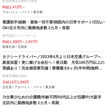
社会医療法人財団 仁医会
時給1,472円～
アルバイト・パート / 東京都
看護助手/経験・資格一切不要/病院内の日常サポート/日払い
OK/北斗市内に勤務地多数 2カ月～長期
株式会社ニッソーネット
時給1,300円～1,937円
派遣社員 / 北海道
タクシードライバー／2023年4月より日本交通グループへ
新規加盟！更に稼げる会社へ！夜日勤 月収160万円以上の
実績あり！完全個室寮完備！寮費最大6ヶ月(半年間)無料！
※規定あり引越し･赴任費用助成金あり！ ※規定あり報奨金
栄泉交通株式会社
最大50万円支給！※規定あり6ヶ月間 月給最大35万円の給
月給14万1,930円
与保障(東京未経験者) ※規定あり
正社員 / アルバイト・パート / 東京都
力仕事少なめの介護職/年齢不問/50代以上が活躍中/大阪市
北区内に勤務地多数 2カ月～長期