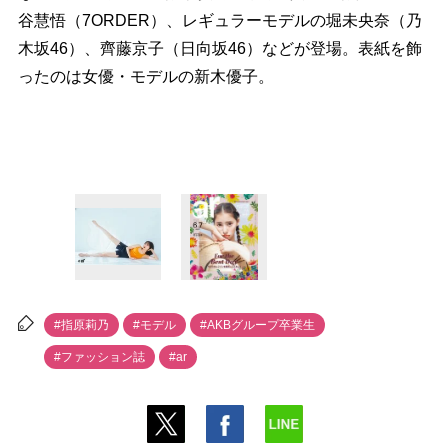
谷慧悟（7ORDER）、レギュラーモデルの堀未央奈（乃
木坂46）、齊藤京子（日向坂46）などが登場。表紙を飾
ったのは女優・モデルの新木優子。
#指原莉乃
#モデル
#AKBグループ卒業生
#ファッション誌
#ar