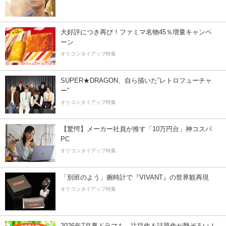
大好評につき再び！ファミマ名物45％増量キャンペ
ーン
オリコンタイアップ特集
SUPER★DRAGON、自ら描いた”レトロフューチャ
ー”
オリコンタイアップ特集
【驚愕】メーカー社員が推す「10万円台」神コスパ
PC
オリコンタイアップ特集
「別班のよう」腕時計で『VIVANT』の世界観再現
オリコンタイアップ特集
2026年7月夏ドラマも、注目作＆話題作が勢ぞろい！