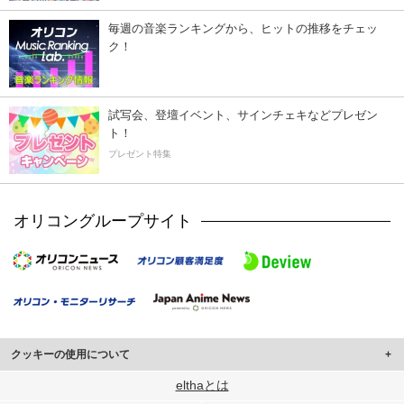
毎週の音楽ランキングから、ヒットの推移をチェッ
ク！
試写会、登壇イベント、サインチェキなどプレゼン
ト！
プレゼント特集
オリコングループサイト
クッキーの使用について
このサイトでは Cookie を使用して、ユーザーに合わせたコンテンツや広告の
elthaとは
表示、ソーシャル メディア機能の提供、広告の表示回数やクリック数の測定を