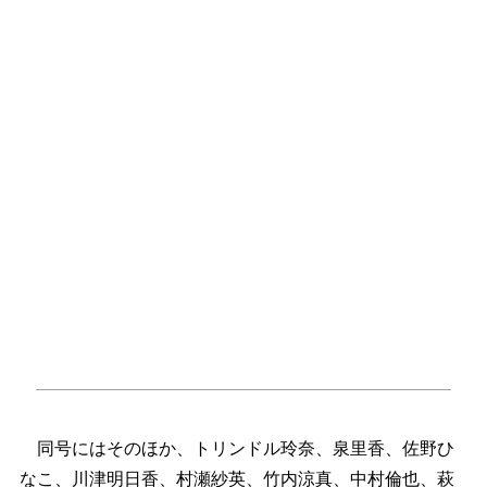
同号にはそのほか、トリンドル玲奈、泉里香、佐野ひ
なこ、川津明日香、村瀬紗英、竹内涼真、中村倫也、萩