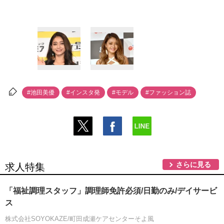
#池田美優
#インスタ発
#モデル
#ファッション誌
さらに見る
求人特集
「福祉調理スタッフ」調理師免許必須/日勤のみ/デイサービ
ス
株式会社SOYOKAZE/町田成瀬ケアセンターそよ風