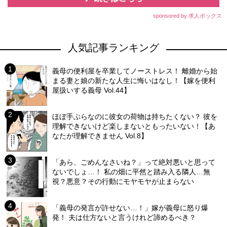
sponsored by 求人ボックス
人気記事ランキング
義母の便利屋を卒業してノーストレス！ 離婚から始
まる妻と娘の新たな人生に悔いはなし！【嫁を便利
屋扱いする義母 Vol.44】
ほぼ手ぶらなのに彼女の荷物は持ちたくない？ 彼を
理解できないけど楽しまないともったいない！【あ
なたが理解できません Vol.8】
「あら、ごめんなさいね？」って絶対悪いと思って
ないでしょ…！ 私の畑に平然と踏み入る隣人…無
視？悪意？その行動にモヤモヤが止まらない
「義母の発言が許せない…！」嫁が義母に怒り爆
発！ 夫は仕方ないと言うけれど諦めるべき？