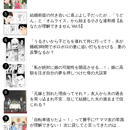
結婚前提の付き合いに喜ぶよし子だったが…「うど
ん」と「オムライス」から始まる小さな違和感【あ
なたが理解できません Vol.5】
「うるさいから子どもを連れて外に行って？」夫が
睡眠3時間でボロボロの妻に追い打ちをかける…妻の
反撃なるか？
「私が絶対に娘の可能性を開花させる…！」娘に高
額を注ぎ自分の夢を押しつけた母の大誤算
「元嫁と別れた理由ってそれ？」友人から夫の過去
を突っ込まれ不安…信じて結婚した夫の過去まで信
じれる？
「自転車借りたよ～！」って勝手に!? ママ友の常識
が理解できない！ 次に貸してと言ってきたのは…