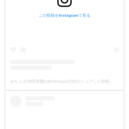
この投稿をInstagramで見る
みちょぱ(池田美優)(@michopa1030)がシェアした投稿
-
2020年