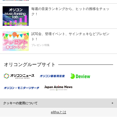
毎週の音楽ランキングから、ヒットの推移をチェッ
ク！
試写会、登壇イベント、サインチェキなどプレゼン
ト！
プレゼント特集
オリコングループサイト
クッキーの使用について
このサイトでは Cookie を使用して、ユーザーに合わせたコンテンツや広告の
elthaとは
表示、ソーシャル メディア機能の提供、広告の表示回数やクリック数の測定を