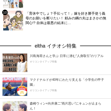
「育休中でしょ？手伝って！」嫁を好き勝手使う義
母のお願いを断りたい！ 頼みの綱の夫はまさかの無
関心!? 自体は最悪の結末に…
eltha イチオシ特集
川島海荷さんと学ぶ 日常に潜む“人身取引”のリアル
オリコンタイアップ特集
マクドナルドが40年にわたり支える「小学生の甲子
園」
オリコンタイアップ特集
森崎ウィン×向井康二“両片思い”にキュンが止まら
ん！