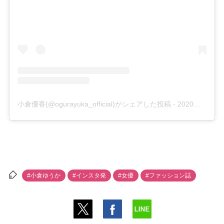
小倉優香(@ogurayuka_official)がシェアした投稿
-
2020年 5月月21日午前12時59分PDT
#小倉ゆうか
#インスタ発
#女優
#ファッション誌