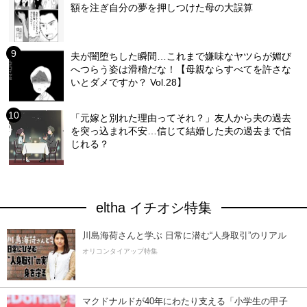
額を注ぎ自分の夢を押しつけた母の大誤算
夫が闇堕ちした瞬間…これまで嫌味なヤツらが媚び
へつらう姿は滑稽だな！【母親ならすべてを許さな
いとダメですか？ Vol.28】
「元嫁と別れた理由ってそれ？」友人から夫の過去
を突っ込まれ不安…信じて結婚した夫の過去まで信
じれる？
eltha イチオシ特集
川島海荷さんと学ぶ 日常に潜む“人身取引”のリアル
オリコンタイアップ特集
マクドナルドが40年にわたり支える「小学生の甲子