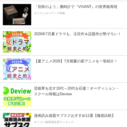
「別班のよう」腕時計で『VIVANT』の世界観再現
オリコンタイアップ特集
2026年7月夏ドラマも、注目作＆話題作が勢ぞろい！
【夏アニメ2026】7月期夏の新アニメを一挙紹介！
芸能界を志す10代～20代を応援！オーディション・
スクール情報はDeview
漫画読み放題サブスクおすすめ11選【徹底比較】
オリコン顧客満足度ランキング