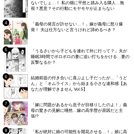
ないでしょ…！ 私の畑に平然と踏み入る隣人…無
視？悪意？その行動にモヤモヤが止まらない
「義母の発言が許せない…！」嫁が義母に怒り爆
発！ 夫は仕方ないと言うけれど諦めるべき？
「うるさいから子どもを連れて外に行って？」夫が
睡眠3時間でボロボロの妻に追い打ちをかける…妻の
反撃なるか？
結婚前提の付き合いに喜ぶよし子だったが…「うど
ん」と「オムライス」から始まる小さな違和感【あ
なたが理解できません Vol.5】
「嫁に問題があるから息子が目移りしたのよ！」義
母の驚きの見解に唖然…嫁の高学歴が原因だと主
張!?
「私が絶対に娘の可能性を開花させる…！」娘に高