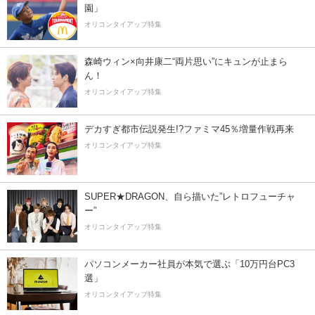
園」
オリコンタイアップ特集
森崎ウィン×向井康二“両片思い”にキュンが止まら
ん！
オリコンタイアップ特集
デカすぎ都市伝説発生!?ファミマ45％増量作戦再来
オリコンタイアップ特集
SUPER★DRAGON、自ら描いた”レトロフューチャ
ー”
オリコンタイアップ特集
パソコンメーカー社員が本気で選ぶ「10万円台PC3
選」
オリコンタイアップ特集