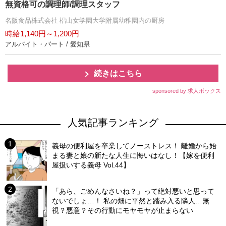
無資格可の調理師/調理スタッフ
名阪食品株式会社 椙山女学園大学附属幼稚園内の厨房
時給1,140円～1,200円
アルバイト・パート / 愛知県
続きはこちら
sponsored by 求人ボックス
人気記事ランキング
義母の便利屋を卒業してノーストレス！ 離婚から始
まる妻と娘の新たな人生に悔いはなし！【嫁を便利
屋扱いする義母 Vol.44】
「あら、ごめんなさいね？」って絶対悪いと思って
ないでしょ…！ 私の畑に平然と踏み入る隣人…無
視？悪意？その行動にモヤモヤが止まらない