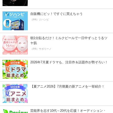
自販機にピッ！ですぐに買えちゃう
（PR）ジハンピ
朝1分貼るだけ！ミルクピールで一日中ずっとうるツ
ヤ肌
（PR）サボリーノ
2026年7月夏ドラマも、注目作＆話題作が勢ぞろい！
【夏アニメ2026】7月期夏の新アニメを一挙紹介！
芸能界を志す10代～20代を応援！オーディション・