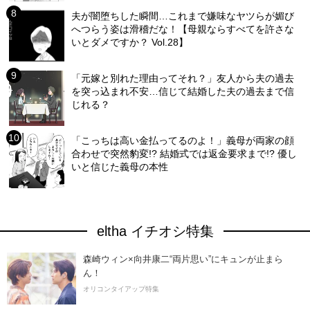
夫が闇堕ちした瞬間…これまで嫌味なヤツらが媚び
へつらう姿は滑稽だな！【母親ならすべてを許さな
いとダメですか？ Vol.28】
「元嫁と別れた理由ってそれ？」友人から夫の過去
を突っ込まれ不安…信じて結婚した夫の過去まで信
じれる？
「こっちは高い金払ってるのよ！」義母が両家の顔
合わせで突然豹変!? 結婚式では返金要求まで!? 優し
いと信じた義母の本性
eltha イチオシ特集
森崎ウィン×向井康二“両片思い”にキュンが止まら
ん！
オリコンタイアップ特集