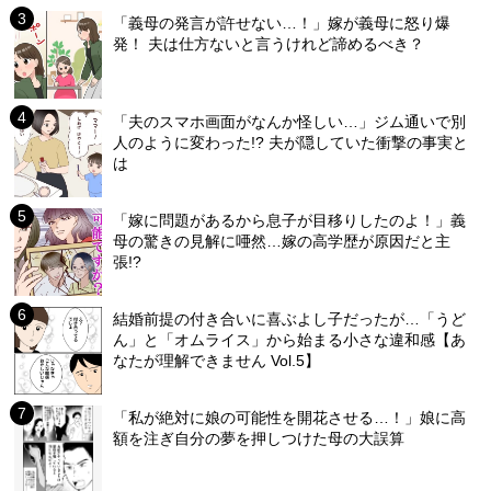
「義母の発言が許せない…！」嫁が義母に怒り爆
発！ 夫は仕方ないと言うけれど諦めるべき？
「夫のスマホ画面がなんか怪しい…」ジム通いで別
人のように変わった!? 夫が隠していた衝撃の事実と
は
「嫁に問題があるから息子が目移りしたのよ！」義
母の驚きの見解に唖然…嫁の高学歴が原因だと主
張!?
結婚前提の付き合いに喜ぶよし子だったが…「うど
ん」と「オムライス」から始まる小さな違和感【あ
なたが理解できません Vol.5】
「私が絶対に娘の可能性を開花させる…！」娘に高
額を注ぎ自分の夢を押しつけた母の大誤算